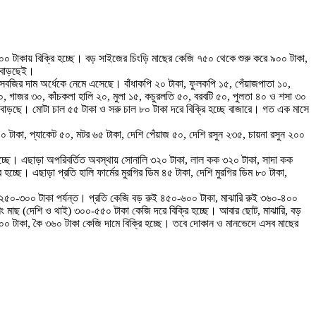
০ টাকায় বিক্রি হচ্ছে। বড় সাইজের চিংড়ি মাছের কেজি ৭৫০ থেকে শুরু করে ৯০০ টাকা,
ং বাড়ছেই।
াগ সবজির দাম অর্ধেকে নেমে এসেছে। বাঁধাকপি ২০ টাকা, ফুলকপি ১৫, পেঁয়াজপাতা ১০,
৭০, গাজর ৩০, কাঁচকলা হালি ২০, মুলা ১৫, কচুরলতি ৫০, বরবটি ৫০, পুলতা ৪০ ও শসা ৩০
 বাড়ছে। মোটা চাল ৫৫ টাকা ও সরু চাল ৮০ টাকা দরে বিক্রি হচ্ছে বাজারে। গত এক মাসে
 টাকা, প্যাকেট ৫০, মটর ৬৫ টাকা, দেশি পেঁয়াজ ৫০, দেশি রসুন ২৩৫, চায়না রসুন ২০০
ি হচ্ছে। এছাড়া অপরিবর্তিত অবস্থায় সোনালি ৩২০ টাকা, লাল কক ৩২০ টাকা, সাদা কক
ে। এছাড়া প্রতি হালি ফার্মের মুরগির ডিম ৪৫ টাকা, দেশি মুরগির ডিম ৮০ টাকা,
চ্ছে ২৫০-৩০০ টাকা পর্যন্ত। প্রতি কেজি বড় রুই ৪৫০-৬০০ টাকা, মাঝারি রুই ৩৬০-৪০০
মাছ (দেশি ও থাই) ৩০০-৫৫০ টাকা কেজি দরে বিক্রি হচ্ছে। আবার ছোট, মাঝারি, বড়
০ টাকা, কৈ ৩৬০ টাকা কেজি দামে বিক্রি হচ্ছে। তবে দোকান ও মানভেদে এসব মাছের