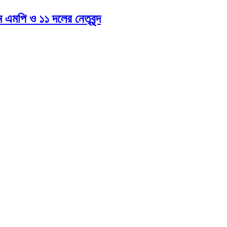
এমপি ও ১১ দলের নেতৃবৃন্দ