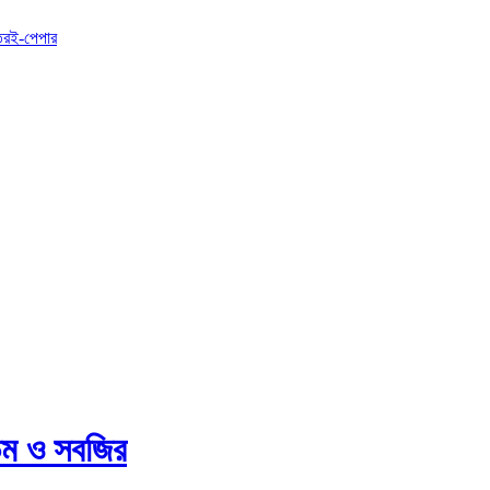
তর
ই-পেপার
িম ও সবজির