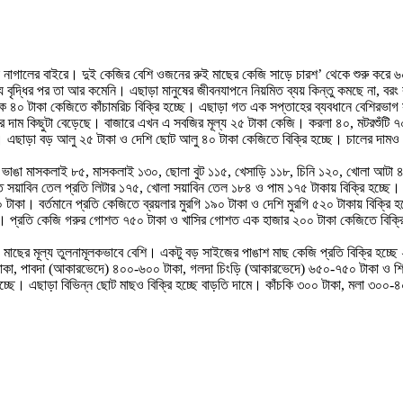
নাগালের বাইরে। দুই কেজির বেশি ওজনের রুই মাছের কেজি সাড়ে চারশ’ থেকে শুরু করে ৬০
্য বৃদ্ধির পর তা আর কমেনি। এছাড়া মানুষের জীবনযাপনে নিয়মিত ব্যয় কিন্তু কমছে না, বর
 থেকে ৪০ টাকা কেজিতে কাঁচামরিচ বিক্রি হচ্ছে। এছাড়া গত এক সপ্তাহের ব্যবধানে বেশিরভ
ার দাম কিছুটা বেড়েছে। বাজারে এখন এ সবজির মূল্য ২৫ টাকা কেজি। করলা ৪০, মটরশুঁটি 
্ছে। এছাড়া বড় আলু ২৫ টাকা ও দেশি ছোট আলু ৪০ টাকা কেজিতে বিক্রি হচ্ছে। চালের দামও
, ভাঙা মাসকলাই ৮৫, মাসকলাই ১৩০, ছোলা বুট ১১৫, খেসাড়ি ১১৮, চিনি ১২০, খোলা আটা ৪০
সয়াবিন তেল প্রতি লিটার ১৭৫, খোলা সয়াবিন তেল ১৮৪ ও পাম ১৭৫ টাকায় বিক্রি হচ্ছে।
০ টাকা। বর্তমানে প্রতি কেজিতে ব্রয়লার মুরগি ১৯০ টাকা ও দেশি মুরগি ৫২০ টাকায় বিক্র
্রতি কেজি গরুর গোশত ৭৫০ টাকা ও খাসির গোশত এক হাজার ২০০ টাকা কেজিতে বিক্রি হচ্ছ
েড, মাছের মূল্য তুলনামূলকভাবে বেশি। একটু বড় সাইজের পাঙাশ মাছ কেজি প্রতি বিক্রি হ
কা, পাবদা (আকারভেদে) ৪০০-৬০০ টাকা, গলদা চিংড়ি (আকারভেদে) ৬৫০-৭৫০ টাকা ও শিং 
ে। এছাড়া বিভিন্ন ছোট মাছও বিক্রি হচ্ছে বাড়তি দামে। কাঁচকি ৩০০ টাকা, মলা ৩০০-৪০