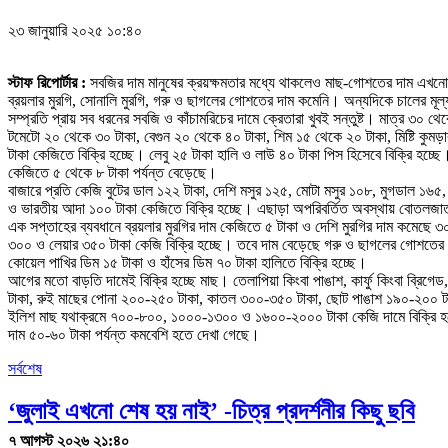
২৩ জানুয়ারি ২০২৫ ১০:৪০
স্টাফ রিপোর্টার :
সবজির দাম মানুষের ক্রয়ক্ষমতার মধ্যে থাকলেও মাছ-গোশতের দাম এখনো 
ব্রয়লার মুরগি, সোনালি মুরগি, গরু ও ছাগলের গোশতের দাম কমেনি। অন্যদিকে চালের মূল
সম্প্রতি প্রায় সব ধরনের সবজি ও কাঁচামরিচের দামে ক্রেতারা খুবই সন্তুষ্ট। মাত্র ৩০
টমেটো ২০ থেকে ৩০ টাকা, বেগুন ২০ থেকে ৪০ টাকা, শিম ১৫ থেকে ২০ টাকা, মিষ্টি কুমড়
টাকা কেজিতে বিক্রি হচ্ছে। লেবু ২৫ টাকা হালি ও লাউ ৪০ টাকা পিস হিসেবে বিক্রি হচ
কেজিতে ৫ থেকে ৮ টাকা পর্যন্ত বেড়েছে।
বাজারে প্রতি কেজি বুটের ডাল ১২২ টাকা, দেশি মসুর ১২৫, মোটা মসুর ১০৮, মুগডাল ১৬৫
ও ভারতীয় আদা ১০০ টাকা কেজিতে বিক্রি হচ্ছে। এছাড়া অপরিবর্তিত অবস্থায় বোতলজাত 
এক সপ্তাহের ব্যবধানে ব্রয়লার মুরগির দাম কেজিতে ৫ টাকা ও দেশি মুরগির দাম কমেছে ৩
৩০০ ও লেয়ার ৩৫০ টাকা কেজি বিক্রি হচ্ছে। তবে দাম বেড়েছে গরু ও ছাগলের গোশতের। প
কোয়েল পাখির ডিম ১৫ টাকা ও হাঁসের ডিম ৭০ টাকা হালিতে বিক্রি হচ্ছে।
আগের মতো বাড়তি দামেই বিক্রি হচ্ছে মাছ। তেলাপিয়া কিংবা পাঙাশ, কার্ফু কিংবা ব্রিগ
টাকা, রুই মাছের পোনা ২০০-২৫০ টাকা, কাতল ৩০০-৩৫০ টাকা, ছোট পাঙাশ ১৯০-২০০ টা
ইলিশ মাছ যথাক্রমে ৭০০-৮০০, ১০০০-১৩০০ ও ১৬০০-২০০০ টাকা কেজি দামে বিক্রি হচ্ছ
দাম ৫০-৬০ টাকা পর্যন্ত কমবেশি হতে দেখা গেছে।
সর্বশেষ
‘জুলাই এখনো শেষ হয় নাই’ -চিত্র প্রদর্শনীর কিছু ছবি
৭ আগস্ট ২০২৬ ২১:৪০