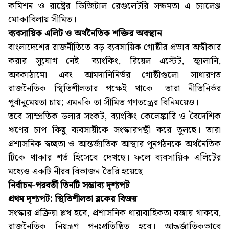
কমিশন ও রাষ্ট্রের ডিজিটাল রেগুলেটরি সক্ষমতা এ চ্যালেঞ্জ
মোকাবিলায় সীমিত।
ব্যবসায়িক এলিট ও অর্থনৈতিক শক্তির অবস্থান
বাংলাদেশের রাজনীতিতে বড় ব্যবসায়িক গোষ্ঠীর প্রভাব অস্বীকার
করার সুযোগ নেই। ব্যাংকিং, রিয়েল এস্টেট, জ্বালানি,
অবকাঠামো এবং আমদানিনির্ভর গোষ্ঠীগুলো সাধারণত
রাজনৈতিক স্থিতিশীলতার পক্ষেই থাকে। তারা নীতিনির্ভর
পূর্বানুমেয়তা চায়; এমনকি তা সীমিত গণতন্ত্রের বিনিময়েও।
তবে সাম্প্রতিক ডলার সংকট, ব্যাংকিং কেলেঙ্কারি ও বৈদেশিক
ঋণের চাপ কিছু ব্যবসায়ীকে সংস্কারপন্থী করে তুলছে। তারা
প্রশাসনিক স্বচ্ছতা ও আন্তর্জাতিক আস্থার পুনর্গঠনকে অর্থনৈতিক
টিকে থাকার শর্ত হিসেবে দেখছে। ফলে ব্যবসায়িক এলিটের
মধ্যেও একটি নীরব বিভাজন তৈরি হয়েছে।
নির্বাচন-পরবর্তী তিনটি সম্ভাব্য দৃশ্যপট
প্রথম দৃশ্যপট: স্থিতিশীলতা ব্লকের বিজয়
সংস্কার প্রক্রিয়া শ্লথ হবে, প্রশাসনিক ধারাবাহিকতা বজায় থাকবে,
রাজনৈতিক নিয়ন্ত্রণ পুনঃপ্রতিষ্ঠিত হবে। আন্তর্জাতিকভাবে