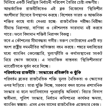
মিলিয়ে একটি নিয়ন্ত্রিত নির্বাচনী পরিবেশ তৈরির চেষ্টা লক্ষণীয়।
আন্তর্জাতিক রাজনীতিতেও এই ব্লক নিজেদের ‘স্থিতিশীল
অংশীদার’ হিসেবে উপস্থাপন করছে। বিশেষত ভারত ও আঞ্চলিক
শক্তির কাছে বার্তা দেওয়া হচ্ছে- রাজনৈতিক পরীক্ষা-নিরীক্ষা
সীমান্ত নিরাপত্তা, বাণিজ্য ও কৌশলগত ভারসাম্য নষ্ট করতে
পারে। ফলে বিদ্যমান শক্তিই নিরাপদ বিকল্প।
তবে এ কৌশলের সীমাবদ্ধতা গভীর। তরুণ ভোটারদের একটি বড়
অংশ রাষ্ট্রীয় দমননীতির অভিজ্ঞতা বহন করছে। শহুরে মধ্যবিত্তের
মধ্যে ব্যাংকিং কেলেঙ্কারি, মূল্যস্ফীতি ও কর্মসংস্থানের সংকট
নিয়ে ক্ষোভ জমেছে। এ সামাজিক বাস্তবতা ‘স্থিতিশীলতার’
ন্যারেটিভকে দুর্বল করে দিচ্ছে।
পরিবর্তনের রাজনীতি : সংস্কারের প্রতিশ্রুতি ও ঝুঁকি
পরিবর্তন ব্লকের রাজনৈতিক শক্তি মূলত নৈতিকতা ও ক্ষোভের
ওপর দাঁড়িয়ে। তারা যুক্তি দিচ্ছে, সরকার বদল হলেও প্রশাসনিক
সংস্কার না হলে ফ্যাসিবাদের পুনরাবৃত্তি অনিবার্য। বিচার বিভাগ
স্বাধীনতা, পুলিশ সংস্কার, নির্বাচন কমিশনের কার্যকর ক্ষমতা,
ব্যাংকিং স্বচ্ছতা- এসব এখন তাদের রাজনৈতিক এজেন্ডার কেন্দ্র।