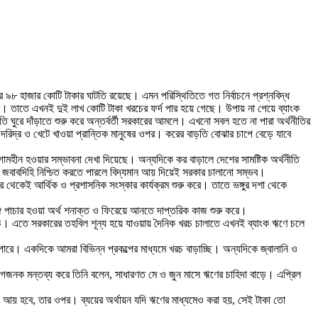
ে ৯৮ হাজার কোটি টাকার ঘাটতি রয়েছে। এমন পরিস্থিতিতে গত নির্বাচনে প্রশ্নবিদ্ধ
া। তাতে এখনই দুই লাখ কোটি টাকা খরচের ফর্দ পার হয়ে গেছে। উপায় না পেয়ে ব্যাংক
 ঘুরে দাঁড়াতে শুরু করে অন্তর্বর্তী সরকারের আমলে। এখনো সবল হতে না পারা অর্থনীতির
িদ্র ও খেটে খাওয়া প্রান্তিক মানুষের ওপর। করের বাড়তি বোঝার চাপে বেড়ে যাবে
গামহীন হওয়ার সম্ভাবনা দেখা দিয়েছে। অন্যদিকে কর বাড়ালে দেশের সামষ্টিক অর্থনীতি
জবাবদিহি নিশ্চিত করতে পারলে বিদ্যমান আয় দিয়েই সরকার চালানো সম্ভব।
থেকেই আর্থিক ও প্রশাসনিক সংস্কার কার্যক্রম শুরু করে। তাতে ভঙ্গুর দশা থেকে
ঙ্গে পাচার হওয়া অর্থ শনাক্ত ও ফিরেয়ে আনতে দাপ্তরিক কাজ শুরু করে।
 খরচ। এতে সরকারের তহবিল শূন্য হয়ে যাওয়ায় দৈনিক খরচ চালাতে এখনই ব্যাংক ঋণে চলে
ারে। একদিকে আমরা বিভিন্ন প্রকল্পের মাধ্যমে খরচ বাড়াচ্ছি। অন্যদিকে জ্বালানি ও
গজনক মন্তব্য করে তিনি বলেন, সাধারণত মে ও জুন মাসে ঋণের চাহিদা বাড়ে। এপ্রিল
কী আয় হবে, তার ওপর। ব্যয়ের অর্থায়ন যদি ঋণের মাধ্যমেও করা হয়, সেই টাকা তো