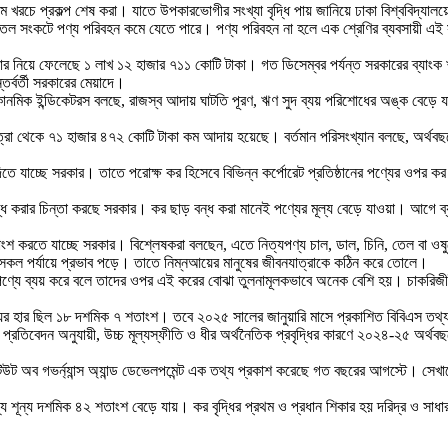
রচে প্রকল্প শেষ করা। যাতে উপকারভোগীর সংখ্যা বৃদ্ধি পায় জানিয়ে ঢাকা বিশ্ববিদ্যালয়ে
ানি তেল সংকটে পণ্য পরিবহন কমে যেতে পারে। পণ্য পরিবহন না হলে এক শ্রেণির ব্যবসায়ী
কার নিয়ে ফেলেছে ১ লাখ ১২ হাজার ৭১১ কোটি টাকা। গত ডিসেম্বর পর্যন্ত সরকারের ব্যা
র্বর্তী সরকারের মেয়াদে।
নমিক ইন্ডিকেটরস বলছে, রাজস্ব আদায় ঘাটতি পূরণ, ঋণ সুদ ব্যয় পরিশোধের অঙ্ক বেড়ে 
মাত্রা থেকে ৭১ হাজার ৪৭২ কোটি টাকা কম আদায় হয়েছে। বর্তমান পরিসংখ্যান বলছে, অর্থব
দিতে যাচ্ছে সরকার। তাতে পরোক্ষ কর হিসেবে বিভিন্ন কর্পোরেট প্রতিষ্ঠানের পণ্যের ওপর
ড় বন্ধ করার চিন্তা করছে সরকার। কর ছাড় বন্ধ করা মানেই পণ্যের মূল্য বেড়ে যাওয়া। আগ
শ করতে যাচ্ছে সরকার। বিশ্লেষকরা বলছেন, এতে নিত্যপণ্য চাল, ডাল, চিনি, তেল বা ওষু
ে সকল পর্যায়ে প্রভাব পড়ে। তাতে নিম্নআয়ের মানুষের জীবনযাত্রাকে কঠিন করে তোলে।
্যে ব্যয় করে বলে তাদের ওপর এই করের বোঝা তুলনামূলকভাবে অনেক বেশি হয়। চাকরিজীবী বা 
রিদ্র্যের হার ছিল ১৮ দশমিক ৭ শতাংশ। তবে ২০২৫ সালের জানুয়ারি মাসে প্রকাশিত বিবিএস
্রতিবেদন অনুযায়ী, উচ্চ মূল্যস্ফীতি ও ধীর অর্থনৈতিক প্রবৃদ্ধির কারণে ২০২৪-২৫ অর্থবছ
ইনস্টিটিউট অব গভর্ন্যান্স অ্যান্ড ডেভেলপমেন্ট এক তথ্য প্রকাশ করেছে গত বছরের আগস্টে। সেখ
্য শূন্য দশমিক ৪২ শতাংশ বেড়ে যায়। কর বৃদ্ধির প্রথম ও প্রধান শিকার হয় দরিদ্র ও সাধা