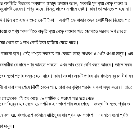
র অর্থনীতি বিভাগের অধ্যাপক মাহমুদ ওসমান বলেন, সরকারি সুদ ব্যয় বেড়ে যাওয়া ও
 এই সুযোগটি নেবেন। পণ্য আছে, কিন্তু হাতের নাগালে নেই। কারণ তা আসতে পারছে না।
ংক ঋণ ছিল ৫৩ হাজার ৩৮৫ কোটি টাকা। অবশিষ্ট ৫৯ হাজার ৩২২ কোটি টাকা নিয়েছে গত
যাওয়া ও পণ্য আমদানিতে বাড়তি ব্যয় বেড়ে যাওয়ার খরচ জোগাতে সরকার ঋণ নেওয়া
ছরের শেষে তা ১ লাখ কোটি টাকা ছাড়িয়ে যেতে পারে।
 কর বাড়ানো হবে। সেই পণ্যের সবচেয়ে বড় ক্রেতা হচ্ছে সাধারণ ও খেটে খাওয়া মানুষ। এর
ে ব্যবসায়ীরা যে দামে পণ্য আনতে পারতো, এখন তার চেয়ে বেশি খরচে আনবে। তাতে সবার
ধের মতো পণ্যে শুল্ক বেড়ে যাবে। কারণ সরকার একটি পণ্যর দাম বাড়ালে ব্যবসায়ীরা সব
যারা মাস শেষে নির্দিষ্ট বেতন পান, তারা কর বৃদ্ধির প্রথম ধাক্কা সহ্য করেন। তাতে
 তথ্য মোতাবেক এই হার বেড়ে ১৯ দশমিক ২ শতাংশ পার হয়ে গেছে।
রে দারিদ্র্যের হার বেড়ে ২১ দশমিক ২ শতাংশ পার হয়ে গেছে। সংস্থাটির মতে, প্রায় ৩
ানে বলা হয়, বাংলাদেশে বর্তমানে দারিদ্র্যের হার প্রায় ২৮ শতাংশ। এর মানে হলো প্রতি
রণ মানুষ।