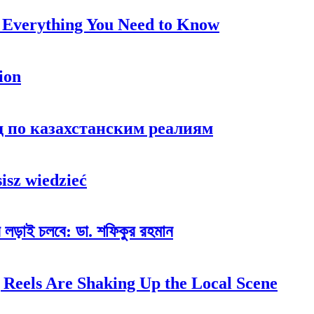
 Everything You Need to Know
ion
ид по казахстанским реалиям
isz wiedzieć
ের লড়াই চলবে: ডা. শফিকুর রহমান
 Reels Are Shaking Up the Local Scene