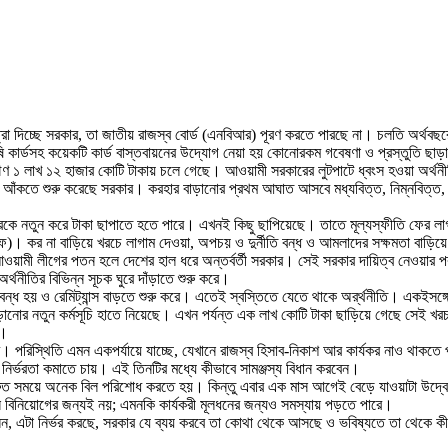
্রা দিচ্ছে সরকার, তা জাতীয় রাজস্ব বোর্ড (এনবিআর) পূরণ করতে পারছে না। চলতি অর্থবছর
ি কার্ডসহ কয়েকটি কার্ড বাস্তবায়নের উদ্যোগ নেয়া হয় কোনোরকম গবেষণা ও প্রস্তুতি ছাড়
ঋণ ১ লাখ ১২ হাজার কোটি টাকায় চলে গেছে। আওয়ামী সরকারের লুটপাটে ধ্বংস হওয়া অর্থনীতি
আঁকতে শুরু করেছে সরকার। করহার বাড়ানোর প্রথম আঘাত আসবে মধ্যবিত্ত, নিম্নবিত্ত, দর
কারকে নতুন করে টাকা ছাপাতে হতে পারে। এখনই কিছু ছাপিয়েছে। তাতে মূল্যস্ফীতি ফের লা
 কর না বাড়িয়ে খরচে লাগাম দেওয়া, অপচয় ও দুর্নীতি বন্ধ ও আমলাদের সক্ষমতা বাড়িয়ে 
য়ামী লীগের পতন হলে দেশের হাল ধরে অন্তর্বর্তী সরকার। সেই সরকার দায়িত্ব নেওয়ার পর 
্থনীতির বিভিন্ন সূচক ঘুরে দাঁড়াতে শুরু করে।
চার বন্ধ হয় ও রেমিট্যান্স বাড়তে শুরু করে। এতেই স্বস্তিতে যেতে থাকে অর্র্থনীতি। একইস
চ বাড়ানোর নতুন কর্মসূচি হাতে নিয়েছে। এখন পর্যন্ত এক লাখ কোটি টাকা ছাড়িয়ে গেছে সেই
ে।
পরিস্থিতি এমন একপর্যায়ে যাচ্ছে, যেখানে রাজস্ব হিসাব-নিকাশ আর কার্যকর নাও থাকতে প
নির্ভরতা কমাতে চায়। এই তিনটির মধ্যে কীভাবে সামঞ্জস্য বিধান করবেন।
্রুত সময়ে অনেক বিল পরিশোধ করতে হয়। কিন্তু এবার এক মাস আগেই বেড়ে যাওয়াটা উদ্বে
 বিনিয়োগের জন্যই নয়; এমনকি কার্যকরী মূলধনের জন্যও সমস্যায় পড়তে পারে।
বলেন, এটা নির্ভর করছে, সরকার যে ব্যয় করবে তা কোথা থেকে আসছে ও ভবিষ্যতে তা থেকে 