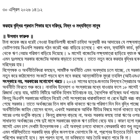
৩০ এপ্রিল ২০২৬ ১৪:১২
করহার বৃদ্ধির প্রধান শিকার হবে দরিদ্র, নিম্ন ও মধ্যবিত্ত মানুষ
॥ উসমান ফারুক ॥
টানা কয়েক বছর ধরেই নেওয়া উচ্চাভিলাষী বাজেট চাহিদা অনুযায়ী কর আদায়ের যে লক্ষ্যমাত
ভোটগণনায় বিএনপি সরকার গঠন করেই খরচ বাড়িয়ে চলেছে। খাল খনন, ফ্যামিলি কার্ড, কৃষ
থেকে ঋণ নেয়ার পরিমাণ বাড়িয়ে দিয়েছে। ৯ মাসেই বাজেটের লক্ষ্যমাত্রা ছাড়িয়ে ব্যাংক 
এমন দুঃসময়ে সরকার বাজেটের আকার বাড়াতে চলেছে। তাতে নতুন করে করহার বৃদ্ধির ছক 
দরিদ্রের হার।
বিশ্লেষক ও অর্থনীতিবিদরা বলছেন, সামষ্টিক অর্থনীতি এমন অবস্থায় চলে যাচ্ছে, যে সর
নতুন করে কাঠামোগত সংকটে পড়বে বলে মনে করছে আন্তর্জাতিক মুদ্রা তহবিল (আইএমএফ)।
সংস্কারে নয়, সরকারের মনোযোগ খরচে :
২০২৪ সালের ছাত্র-জনতার বিপ্লবে স্বৈরাচার আও
অর্থনীতি ফিরতে শুরু করে। নানাবিধ উদ্যোগ ও সংস্কারের মধ্যে যাওয়ার ফলে ১৮ মাসেই অর
রিজার্ভ বেড়ে যায়, ঘাটতি মিটিয়ে আর্থিক হিসাব ইতিবাচক হয়, বৈদেশিক বাণিজ্যে অর্থ পা
কিন্তু বিএনপি সরকারের দায়িত্ব নিয়েই সেই সংস্কারের ধারাবাহিকতা না রেখে উল্টো খর
গেছে সরকার। তাতে অর্থবছরের তিন মাস বাকি থাকতে ঋণের পরিমাণ দিন দিন বৃদ্ধি পাচ্ছ
অর্থনীতিবিদ জাহিদ হোসেন বলেন, এখনই সরকারকে আর্থিক নীতির বিষয়ে সতর্ক থাকতে হবে। 
সারের ওপর ভর্তুকি বাড়ছে। কিন্তু রাজস্ব বাড়ছে না, অথচ সরকার বলছে তারা ঋণের ওপর 
সাধারণত অর্থবছরের শেষ দুই মাসে সরকারের ব্যাংক ঋণ চাহিদা বেড়ে যায়। কারণ হলো দ
মাসেই এমন চাপ দেখাটা উদ্বেগজনক। এই অবস্থা চলতে থাকলে বেসরকারি খাত শুধু নতুন
এমন পরিস্থিতিতে সরকারি ব্যয় বৃদ্ধি জনগণকে ভোগাবে কি না, প্রশ্নের উত্তরে তিনি 
পরিশোধ করতেই হবে। মূল প্রশ্ন হলো, তা ভবিষ্যতে আয় তৈরি করতে পারে কি না।