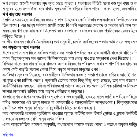
ঋণ নেওয়া মানেই সরকারে সুদ ব্যয় বেড়ে যাওয়া। সরকারের নীতিই হলো কম সুদ ব্যয় ও কম খ
মানুষের হাতে নগদ টাকা ধরে রাখায় মূল্যস্ফীতি বাড়িয়ে দিতে পারে। কারণ হলো, জ্বাল
ঋণ বাড়াচ্ছে সরকার
চলতি ২০২৫-২৬ অর্থবছরের জন্য ১ লাখ ৪ হাজার কোটি টাকার লক্ষ্যমাত্রার বিপরীতে সর
তিন মাসে। এর মধ্যে সর্বশেষ মাসটি হচ্ছে বিএনপি সরকারের মেয়াদে ও আগের দুই মাস অন্ত
সরকারের ঋণ নেওয়ার কারণ উল্লেখ করে বাংলাদেশ ব্যাংকের আরেক প্রতিবেদন মেজর ইকো
বাড়িয়ে দিচ্ছে।
জাতীয় রাজস্ব বোর্ডের (এনবিআর) তথ্যানুযায়ী, চলতি অর্থবছরের প্রথম আট মাসে লক্ষ্য
কর বাড়ানোর পথে সরকার
ঋণের চাপ সামাল দিতে ব্যক্তি পর্যায়ে ৩৫ শতাংশ পর্যন্ত কর হার আগামী বাজেটে বাড়িয়ে 
ফলে নিত্যপণ্যসহ সব ধরনের জিনিসপত্রের দাম বেড়ে যাওয়ার সম্ভাবনা দেখা দিয়েছে।
বিভিন্ন খাতে কর হার বাড়িয়ে রাজস্ব আদায় দ্বিগুণের পরিকল্পনা করার পাশাপাশি কর ছা
শেষে সেই বাড়তি খরচের বোঝা গিয়ে পড়বে সাধারণ মানুষের ওপর।
এনবিআর সূত্র জানিয়েছে, ব্যবসায়ীদের টার্নওভার করও ১ শতাংশ থেকে বাড়িয়ে আড়াই শতাং
পণ্যের ওপর চাপিয়ে দেবে। জ্বালানি তেলের মতো কিছু কিছু পণ্য রয়েছে, তার দাম বাড়ল
অর্থনীতিবিদরা বলছেন, দরিদ্র পরিবারগুলো তাদের আয়ের বড় অংশ মৌলিক চাহিদা ও নিত্যপণ
সংসার চালানোই দুর্বিষহ হয়ে পড়বে বেশিরভাগ মানুষের।
বাংলাদেশের সর্বশেষ জনশুমারি ও গৃহগণনার তথ্যানুযায়ী, ২০২২ সালে জাতীয় পর্যায়ে দা
যদিও সরকারের এই তথ্য মানছে না বেসরকারি ও আন্তর্জাতিক সংস্থাগুলো। বিশ্বব্যাংকের প
কোটি ৬০ লাখ মানুষ বর্তমানে দারিদ্র্যসীমার নিচে বসবাস করছে।
আর বেসরকারি গবেষণা প্রতিষ্ঠান পাওয়ার অ্যান্ড পার্টিসিপেশন রিসার্চ সেন্টার ও ব্র্যাক 
চারজনে একজনের বেশি মানুষ এখন দরিদ্র।
এখন আন্তর্জাতিক গবেষণা অনুযায়ী, বাংলাদেশে পরোক্ষ করের বোঝা ১ শতাংশ বাড়লে দারিদ্র
সর্বশেষ