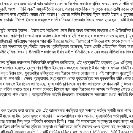
পসারণ করতে হবে এবং আমরা আর আমাদের দেশ ও বিশ্বের স্বার্থকে ঝুঁকির মধ্যে ফেলতে পারি
র চক্রেরই অংশ। তিনি একটি সঙ্কট তৈরি করেন, এরপর আমেরিকার মানুষকে বলতে চেষ্টা করে
ান করে ক্রেডিট নেয়ার চেষ্টা করেন।’ এছাড়া মার্কিন সিনেটর ক্রিস মারফি ইরান ও যুক্তরাষ
 ডোনাল্ড ট্রাম্প ইরানকে হরমুজ প্রণালীর নিয়ন্ত্রণ দেওয়ার বিষয়ে সম্মত হয়েছেন। এটি 
ডেন্ট ডোনাল্ড ট্রাম্প। ইরান তার শর্তগুলো মেনে নিতে বাধ্য করানোর মাধ্যমে এক ঐতিহাসিক 
 করা, ক্ষতিপূরণ দেওয়া এবং অঞ্চল থেকে তার বাহিনী প্রত্যাহার করতেও সম্মত হয়েছে। যুক্তর
্ট্রমন্ত্রী সাইয়্যেদ আব্বাস আরাগচি ইরানের সর্বোচ্চ নিরাপত্তা পরিষদের পক্ষ থেকে ঘোষণা
মধ্যে দুই সপ্তাহের যুদ্ধবিরতি ঘোষণার প্রতিক্রিয়ায় বলেছেন, ইরান একটি ঐতিহাসিক বিজয় অর
টি ঐতিহাসিক বিজয়। ইসলামী প্রজাতন্ত্র ইরান এই পরিস্থিতিকে তাদের জন্য ঐতিহাসিক ব
ানের সুপ্রিম ন্যাশনাল সিকিউরিটি কাউন্সিল জানিয়েছে, এই প্রস্তাবটিই শুক্রবার (১০ এপ্র
তাবে রয়েছে- হরমুজ প্রণালীতে ইরানের একচ্ছত্র নিয়ন্ত্রণ: ইরান তাদের সশস্ত্র বাহিনীর সঙ
 বন্ধ: ইরান চায়, যুক্তরাষ্ট্র ভবিষ্যতে আর ইরানে হামলা চালাবে না। এই আগ্রাসন পুরোপু
 দেশ দুটি। সৈন্য প্রত্যাহার: মধ্যপ্রাচ্য থেকে যুক্তরাষ্ট্রের সব যুদ্ধকালীন ঘাঁটি থেকে ম
ল বুধবার সকালে ইসরায়েল জানিয়েছে, যুদ্ধবিরতি চুক্তিকে স্বাগত জানালেও লেবানন এই চু
াজ্ঞা বাতিল করতে হবে। সম্পদ ফেরত: বিদেশে জব্দ থাকা ইরানের সব সম্পদ অবিলম্বে ফেরত দ
 হয়েছে তেহরানের পক্ষ থেকে। আন্তর্জাতিক আইনি নিশ্চয়তা: ইসলামাবাদে সমঝোতা হওয়া প্রতি
না শুরু হওয়ার কথা রয়েছে এবং এই আলোচনার প্রক্রিয়া দুই সপ্তাহ পর্যন্ত স্থায়ী হতে পা
েন ইরানের সর্বোচ্চ নেতা মুজতবা খামেনি। আল-জাজিরার খবর জানায়, যুদ্ধবিরতির শর্তানুযায়ী
ড় ধরনের হামলার সিদ্ধান্ত পরিবর্তন করেছেন তিনি। আর এই সমঝোতায় মধ্যস্থতা করার জন্য প
রধান ফিল্ড মার্শাল আসিম মুনিরের অনুরোধের ভিত্তিতে আমি ইরানের ওপর হামলা দুই সপ্তাহের
রাষ্ট্রমন্ত্রী আব্বাস আরাগচি একটি সাময়িক চুক্তির কথা জানান। তিনি বলেন, ‘যদি ইরানের ওপ