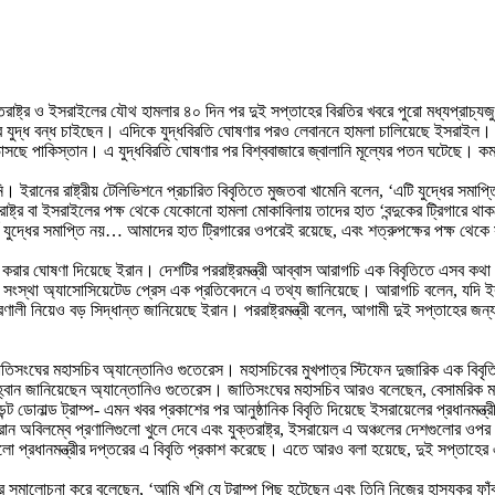
্তরাষ্ট্র ও ইসরাইলের যৌথ হামলার ৪০ দিন পর দুই সপ্তাহের বিরতির খবরে পুরো মধ্যপ্রাচ্
াবে যুদ্ধ বন্ধ চাইছেন। এদিকে যুদ্ধবিরতি ঘোষণার পরও লেবাননে হামলা চালিয়েছে ইসর
 ভাসছে পাকিস্তান। এ যুদ্ধবিরতি ঘোষণার পর বিশ্ববাজারে জ্বালানি মূল্যের পতন ঘটেছে। 
নি। ইরানের রাষ্ট্রীয় টেলিভিশনে প্রচারিত বিবৃতিতে মুজতবা খামেনি বলেন, ‘এটি যুদ্ধের সমা
তরাষ্ট্র বা ইসরাইলের পক্ষ থেকে যেকোনো হামলা মোকাবিলায় তাদের হাত ‘বন্দুকের ট্রিগারে থ
র্থ যুদ্ধের সমাপ্তি নয়… আমাদের হাত ট্রিগারের ওপরেই রয়েছে, এবং শত্রুপক্ষের পক্ষ থেক
 করার ঘোষণা দিয়েছে ইরান। দেশটির পররাষ্ট্রমন্ত্রী আব্বাস আরাগচি এক বিবৃতিতে এসব কথা
সংস্থা অ্যাসোসিয়েটেড প্রেস এক প্রতিবেদনে এ তথ্য জানিয়েছে। আরাগচি বলেন, যদি ইরান
রণালী নিয়েও বড় সিদ্ধান্ত জানিয়েছে ইরান। পররাষ্ট্রমন্ত্রী বলেন, আগামী দুই সপ্তাহের জন্
েন জাতিসংঘের মহাসচিব অ্যান্তোনিও গুতেরেস। মহাসচিবের মুখপাত্র স্টিফেন দুজারিক এক ব
তে আহ্বান জানিয়েছেন অ্যান্তোনিও গুতেরেস। জাতিসংঘের মহাসচিব আরও বলেছেন, বেসামরিক মান
েন্ট ডোনাল্ড ট্রাম্প- এমন খবর প্রকাশের পর আনুষ্ঠানিক বিবৃতি দিয়েছে ইসরায়েলের প্রধানমন্
, ‘ইরান অবিলম্বে প্রণালিগুলো খুলে দেবে এবং যুক্তরাষ্ট্র, ইসরায়েল এ অঞ্চলের দেশগুলোর 
গুলো প্রধানমন্ত্রীর দপ্তরের এ বিবৃতি প্রকাশ করেছে। এতে আরও বলা হয়েছে, দুই সপ্তাহের 
াম্পের সমালোচনা করে বলেছেন, ‘আমি খুশি যে ট্রাম্প পিছু হটেছেন এবং তিনি নিজের হাস্যকর ফা