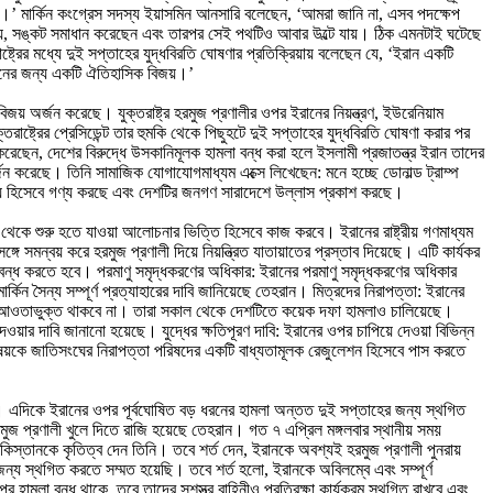
 না।’ মার্কিন কংগ্রেস সদস্য ইয়াসমিন আনসারি বলেছেন, ‘আমরা জানি না, এসব পদক্ষেপ
ন যে, সঙ্কট সমাধান করেছেন এবং তারপর সেই পথটিও আবার উল্টে যায়। ঠিক এমনটাই ঘটেছে
্ট্রের মধ্যে দুই সপ্তাহের যুদ্ধবিরতি ঘোষণার প্রতিক্রিয়ায় বলেছেন যে, ‘ইরান একটি
ইরানের জন্য একটি ঐতিহাসিক বিজয়।’
বিজয় অর্জন করেছে। যুক্তরাষ্ট্র হরমুজ প্রণালীর ওপর ইরানের নিয়ন্ত্রণ, ইউরেনিয়াম
াষ্ট্রের প্রেসিডেন্ট তার হুমকি থেকে পিছুহটে দুই সপ্তাহের যুদ্ধবিরতি ঘোষণা করার পর
 করেছেন, দেশের বিরুদ্ধে উসকানিমূলক হামলা বন্ধ করা হলে ইসলামী প্রজাতন্ত্র ইরান তাদের
্জন করেছে। তিনি সামাজিক যোগাযোগমাধ্যম এক্সে লিখেছেন: মনে হচ্ছে ডোনাল্ড ট্রাম্প
িজয় হিসেবে গণ্য করছে এবং দেশটির জনগণ সারাদেশে উল্লাস প্রকাশ করছে।
িল) থেকে শুরু হতে যাওয়া আলোচনার ভিত্তি হিসেবে কাজ করবে। ইরানের রাষ্ট্রীয় গণমাধ্যম
্গে সমন্বয় করে হরমুজ প্রণালী দিয়ে নিয়ন্ত্রিত যাতায়াতের প্রস্তাব দিয়েছে। এটি কার্যকর
রি বন্ধ করতে হবে। পরমাণু সমৃদ্ধকরণের অধিকার: ইরানের পরমাণু সমৃদ্ধকরণের অধিকার
ার্কিন সৈন্য সম্পূর্ণ প্রত্যাহারের দাবি জানিয়েছে তেহরান। মিত্রদের নিরাপত্তা: ইরানের
ক্তির আওতাভুক্ত থাকবে না। তারা সকাল থেকে দেশটিতে কয়েক দফা হামলাও চালিয়েছে।
েওয়ার দাবি জানানো হয়েছে। যুদ্ধের ক্ষতিপূরণ দাবি: ইরানের ওপর চাপিয়ে দেওয়া বিভিন্ন
টি বিষয়কে জাতিসংঘের নিরাপত্তা পরিষদের একটি বাধ্যতামূলক রেজুলেশন হিসেবে পাস করতে
রে। এদিকে ইরানের ওপর পূর্বঘোষিত বড় ধরনের হামলা অন্তত দুই সপ্তাহের জন্য স্থগিত
, হরমুজ প্রণালী খুলে দিতে রাজি হয়েছে তেহরান। গত ৭ এপ্রিল মঙ্গলবার স্থানীয় সময়
াকিস্তানকে কৃতিত্ব দেন তিনি। তবে শর্ত দেন, ইরানকে অবশ্যই হরমুজ প্রণালী পুনরায়
 জন্য স্থগিত করতে সম্মত হয়েছি। তবে শর্ত হলো, ইরানকে অবিলম্বে এবং সম্পূর্ণ
র হামলা বন্ধ থাকে, তবে তাদের সশস্ত্র বাহিনীও প্রতিরক্ষা কার্যক্রম স্থগিত রাখবে এবং