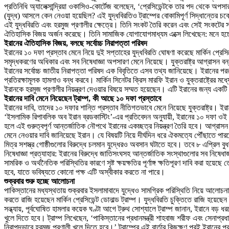
প্রতিনিধি অ্যালেক্সান্দ্রিয়া ওকাসিও-কোর্টেজ বলেছেন, ‘প্রেসিডেন্টকে তার পদ থেকে অ
(যুদ্ধ) আসলে কেন নেওয়া হয়েছিল? এই যুদ্ধবিরতিও ট্রাম্পের বোকামিপূর্ণ সিদ্ধান্তে
এই যুদ্ধবিরতি এবং হরমুজ প্রণালীর ক্ষেত্রে। তিনি সংকট তৈরি করেন এবং সেই সংকটের সমাধ
ঐতিহাসিক বিজয় অর্জন করেছে। তিনি সামাজিক যোগাযোগমাধ্যম এক্সে লিখেছেন: মনে হচ্ছে
ইরানের ঐতিহাসিক বিজয়, বলছে সর্বোচ্চ নিরাপত্তা পরিষদ
ইরানের ১০ দফা প্রস্তাব মেনে নিয়ে দুই সপ্তাহের যুদ্ধবিরতি ঘোষণা করেছে মার্কিন প্রেসি
সমৃদ্ধকরণের অধিকার এবং সব নিষেধাজ্ঞা অপসারণ মেনে নিয়েছে। যুক্তরাষ্ট্র আগ্রাসন বন্ধ
ইরানের সর্বোচ্চ জাতীয় নিরাপত্তা পরিষদ এক বিবৃতিতে এসব তথ্য জানিয়েছে। ইরানের পররাষ
প্রতিরক্ষামূলক হামলাও বন্ধ করবে। মার্কিন সিনেটর ক্রিস মারফি ইরান ও যুক্তরাষ্ট্রের 
ইরানকে হরমুজ প্রণালীর নিয়ন্ত্রণ দেওয়ার বিষয়ে সম্মত হয়েছেন। এটি ইরানের জন্য এক
ইরানের দাবি মেনে নিয়েছেন ট্রাম্প, কী আছে ১০ দফা প্রস্তাবে
ইরানের দাবি, তাদের ১০ দফার শান্তি প্রস্তাব নীতিগতভাবে মেনে নিয়েছে যুক্তরাষ্ট্র। ইর
‘ইসলামিক রিপাবলিক অব ইরান ব্রডকাস্টিং’-এর প্রতিবেদন অনুযায়ী, ইরানের ১০ দফা ওই প্রস্
হলে এই গুরুত্বপূর্ণ আন্তর্জাতিক নৌপথে ইরানের একচ্ছত্র নিয়ন্ত্রণ তৈরি হবে। আগ্রাসন
মেনে নেওয়ার দাবি জানিয়েছে ইরান। যে বিষয়টি নিয়ে দীর্ঘদিন ধরে ঐকমত্যে পৌঁছাতে পারছে না
মিত্র সশস্ত্র গোষ্ঠীগুলোর বিরুদ্ধে চলমান যুদ্ধেরও অবসান ঘটাতে হবে। তবে ৮ এপ্রি
নিষেধাজ্ঞা প্রত্যাহার: ইরানের বিরুদ্ধে জাতিসংঘসহ আন্তর্জাতিক সংস্থাগুলোর সব নিষেধ
সামরিক ও অর্থনৈতিক পরিস্থিতির কারণে সৃষ্ট ক্ষয়ক্ষতির পূর্ণাঙ্গ ক্ষতিপূরণ দাবি করা
হবে, যাতে ভবিষ্যতে কোনো পক্ষ এটি অস্বীকার করতে না পারে।
শুক্রবার শুরু হচ্ছে আলোচনা
পাকিস্তানের মধ্যস্থতায় শুক্রবার ইসলামাবাদে যুদ্ধেও সামগ্রিক পরিস্থিতি নিয়ে আলোচ
করতে রাজি হয়েছেন মার্কিন প্রেসিডেন্ট ডোনাল্ড ট্রাম্প। যুদ্ধবিরতি চুক্তিতে রাজি হয়েছ
সন্ধ্যায়, পূর্বঘোষিত হামলার কয়েক ঘণ্টা আগে ট্রুথ সোশ্যালে ট্রাম্প জানান, ইরানে ব
খুলে দিতে হবে। ট্রাম্প লিখেছেন, ‘পাকিস্তানের প্রধানমন্ত্রী শাহবাজ শরীফ এবং সেনাপ্
নিরাপদভাবে হরমুজ প্রণালী খুলে দিতে হবে।’ ট্রাম্পের এই বার্তার কিছুক্ষণ পরই ইরানের পর