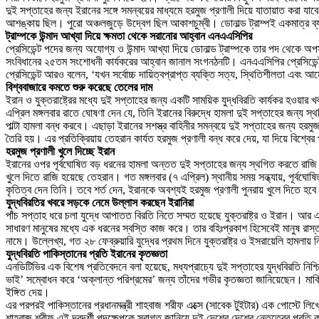
দুই সপ্তাহের জন্য ইরানের সঙ্গে সমন্বয়ের মাধ্যমে হরমুজ প্রণালী দিয়ে যাতায়াত করা যাব
আশঙ্কায় ছিল। পুরো অঞ্চলজুড়ে উদ্বেগ ছিল আকাশচুম্বী। ডোনাল্ড ট্রাম্পই একমাত্র ব
ট্রাম্পকে উন্মাদ আখ্যা দিয়ে ক্ষমতা থেকে সরানোর আহ্বান এনএএসিপির
প্রেসিডেন্ট পদের জন্য অযোগ্য ও উন্মাদ আখ্যা দিয়ে ডোনাল্ড ট্রাম্পকে তার পদ থেকে
সংবিধানের ২৫তম সংশোধনী কার্যকরের আহ্বান জানাল সংগনঠনটি। এনএএসিপির প্রেসিডেন
প্রেসিডেন্ট আরও বলেন, ‘যখন সর্বোচ্চ দায়িত্বপ্রাপ্ত ব্যক্তি সত্য, স্থিতিশীলতা এবং 
বিশ্ববাজারে কমতে শুরু করেছে তেলের দাম
ইরান ও যুক্তরাষ্ট্রের মধ্যে দুই সপ্তাহের জন্য একটি সাময়িক যুদ্ধবিরতি কার্যকর হওয়ার 
এপ্রিল মঙ্গলবার রাতে ঘোষণা দেন যে, তিনি ইরানের বিরুদ্ধে হামলা দুই সপ্তাহের জন্য 
পাল্টা হামলা বন্ধ করবে। এছাড়া ইরানের সশস্ত্র বাহিনীর সমন্বয়ে দুই সপ্তাহের জন্য হর
তৈরি হয়। এর প্রতিক্রিয়ায় তেহরান কার্যত হরমুজ প্রণালী বন্ধ করে দেয়, যা দিয়ে বিশ্ব
হরমুজ প্রণালী খুলে দিচ্ছে ইরান
ইরানের ওপর পূর্বঘোষিত বড় ধরনের হামলা অন্তত দুই সপ্তাহের জন্য স্থগিত করতে রাজি হয়েছে
খুলে দিতে রাজি হয়েছে তেহরান। গত মঙ্গলবার (৭ এপ্রিল) স্থানীয় সময় সন্ধ্যায়, পূর্বঘ
কৃতিত্ব দেন তিনি। তবে শর্ত দেন, ইরানকে অবশ্যই হরমুজ প্রণালী পুনরায় খুলে দিতে হব
যুদ্ধবিরতির খবরে সড়কে নেমে উল্লাস করছেন ইরানিরা
পাঁচ সপ্তাহ ধরে চলা যুদ্ধে আপাতত বিরতি নিতে সম্মত হয়েছে যুক্তরাষ্ট্র ও ইরান। আর এ
সাধারণ মানুষের মধ্যে এক ধরনের স্বস্তি কাজ করে। তার বহিঃপ্রকাশ হিসেবেই মানুষ রাস
নামে। উল্লেখ্য, গত ২৮ ফেব্রুয়ারি যুদ্ধের প্রথম দিনে যুক্তরাষ্ট্র ও ইসরায়েলি হামল
যুদ্ধবিরতি পাকিস্তানের প্রতি ইরানের কৃতজ্ঞতা
এনডিটিভির এক বিশেষ প্রতিবেদনে বলা হয়েছে, মধ্যপ্রাচ্যে দুই সপ্তাহের যুদ্ধবিরতি নিশ্চ
ভাই’ সম্বোধন করে ‘অক্লান্ত পরিশ্রমের’ জন্য তাঁদের গভীর কৃতজ্ঞতা জানিয়েছেন। মার্কি
ইঙ্গিত দেয়।
এর পরপরই পাকিস্তানের প্রধানমন্ত্রী শাহবাজ শরীফ এক্সে (সাবেক টুইটার) এক পোস্টে লিখ
শাহবাজ শরীফ এই দূরদর্শী পদক্ষেপকে স্বাগত জানিয়ে দুই দেশের দেশের নেতৃত্বের প্রতি