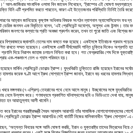
ে।’ আল-জাজিরার সাংবাদিক ওসামা বিন জাভেদ লিখেছেন, ‘ট্রাম্পের এই ঘোষণা মধ্যপ্রাচ্যে যুক
্যক্তি যিনি এটি প্রশমিত করতে পারতেন, কারণ এই উত্তেজনার পরিস্থিতি তিনিই তৈরি কর
 অপসারণের আহ্বান জানিয়েছে কৃষ্ণাঙ্গ অধিকার বিষয়ক সংগঠন ন্যাশনাল অ্যাসোসিয়েশন ফর 
্ট ডেরিক জনসন এক বিবৃতিতে বলেন, ‘এই প্রেসিডেন্ট অযোগ্য, অসুস্থ এবং উন্মাদ। তা
আমেরিকান জনগণের কল্যাণের প্রতি অবজ্ঞা প্রদর্শন করেন, তখন তা পুরো জাতি এবং বিশ্বের জ
খবরে বিশ্ববাজারে জ্বালানি তেলের দাম কমতে শুরু হয়েছে। একইসঙ্গে ইতিবাচক প্রভাব পড়েছে আন
স্থগিত রাখতে সম্মত হয়েছেন। একইসঙ্গে একটি দীর্ঘমেয়াদি শান্তি চুক্তির দিকেও অগ্রগতি
মুজ প্রণালি দিয়ে নিরাপদ জাহাজ চলাচল নিশ্চিত করা হবে। গত ফেব্রুয়ারির শেষ দিকে যুক্তর
ের প্রায় এক-পঞ্চমাংশ তেল ও গ্যাস পরিবহন হয়।
ন মার্কিন প্রেসিডেন্ট ডোনাল্ড ট্রাম্প। যুদ্ধবিরতি চুক্তিতে রাজি হয়েছেন ইরানের সর্বোচ
োষিত হামলার কয়েক ঘণ্টা আগে ট্রুথ সোশ্যালে ট্রাম্প জানান, ইরানে বড় ধরনের হামলার সি
ে।
 খবরে মঙ্গলবার (৭ এপ্রিল) তেহরানের পথে নেমে আসে মানুষ। উচ্ছ্বাসের সঙ্গে যুদ্ধবিরতির 
্তায় নেমে উল্লাস করে। গণমাধ্যমে প্রকাশিত ঘটনাস্থলের ছবি ও ভিডিওতে দেখা যায়, মানুষ
ায় নিহত হন আয়াতুল্লাহ আলী খামেনি।
িত করে ইরানের পররাষ্ট্রমন্ত্রী সৈয়দ আব্বাস আরাগচি তাঁর সামাজিক যোগাযোগমাধ্যমের পোস্টে
ন প্রেসিডেন্ট ডোনাল্ড ট্রাম্প আরাগচির সেই বার্তাটি নিজের মালিকানাধীন ‘ট্রুথ সোশ্যাল’
েছেন, ‘অত্যন্ত বিনয়ের সঙ্গে আমি ঘোষণা করছি, ইরান ও যুক্তরাষ্ট্র তাদের মিত্রদের নিয়
 কৃতজ্ঞতা প্রকাশ করেন। একই সঙ্গে বিরোধ নিষ্পত্তির জন্য চূড়ান্ত আলোচনার লক্ষ্যে ১০