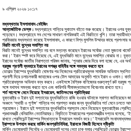
৯ এপ্রিল ২০২৬ ১০:১৭
মধ্যস্থতায় ইসলামাবাদ-বেইজিং
আন্তর্জাতিক ডেস্ক :
মধ্যপ্রাচ্যে শান্তির সুবাতাস বইতে শুরু করেছে। ইরানের ওপর যুক
পড়েছেন। মধ্যপ্রাচ্যে সব দেশের সাধারণ নাগরিকরাই এই বিরতিতে খুশি। তারা স্থায়ীভ
প্রক্রিয়ায় মধ্যস্থতা করেছে ইসলামাবাদ, এ কারণে বিশ্ব মুসলিম উম্মাহর কাছে প্রশংসায়
বিরতি মানেই যুদ্ধের সমাপ্তি নয়
বিরতি মানেই যুদ্ধের সমাপ্তি নয় বলে মন্তব্য করেছেন ইরানের সর্বোচ্চ নেতা মুজতবা খামে
করা।’ ইরান স্পষ্ট করে দিয়েছে যে, এই যুদ্ধবিরতি মানে যুদ্ধের সমাপ্তি বোঝায় না। যুক্
ইরানের সর্বোচ্চ জাতীয় নিরাপত্তা পরিষদ জানায়, ‘পুনরায় জোর দিয়ে বলা হচ্ছে যে, এর অ
হরমুজ প্রণালী ব্যবহারে ইরানের সশস্ত্র বাহিনীর সঙ্গে সমন্বয় করতে হবে
ডোনাল্ড ট্রাম্পের যুদ্ধবিরতি ঘোষণার পর নিজেদের প্রতিরোধমূলক সামরিক অভিযান স্থগিত
প্রণালী দিয়ে চলাচলকারী জাহাজের ওপর টোল আদায়ের অনুমতি পাবে ইরান ও ওমান। বার্তা 
প্রতিরোধমূলক অভিযান বন্ধ করবে। একইসঙ্গে বৈশ্বিক বাণিজ্যের গুরুত্বপূর্ণ রুট হরমুজ প্
সঙ্গে যথাযথ সমন্বয় করতে হবে এবং কারিগরি সীমাবদ্ধতাগুলো বিবেচনায় রাখতে হবে।
শর্ত সাপেক্ষে মেনে নিয়েছে ইসরায়েল, জাতিসংঘের প্রতিক্রিয়া
যুক্তরাষ্ট্র ও ইরান দুই সপ্তাহের যুদ্ধবিরতিতে রাজি হওয়ার ঘটনাকে স্বাগত জানিয়েছ
অঞ্চলে ‘স্থায়ী ও পূর্ণাঙ্গ’ শান্তির পথ প্রশস্ত করার জন্য যুদ্ধবিরতির শর্ত মেনে চল
প্রয়োজন। ইরানে দুই সপ্তাহের যুদ্ধবিরতির প্রস্তাব মেনে নিয়েছেন যুক্তরাষ্ট্রের প্রেসিড
প্রধানমন্ত্রী বেনিয়ামিন নেতানিয়াহুর। বিবৃতিতে ইসরায়েলের প্রধানমন্ত্রীর দপ্তর বলেছে
রাখতে প্রেসিডেন্ট ট্রাম্পের সিদ্ধান্তকে ইসরায়েল সমর্থন করে।’ ইসরায়েলি সংবাদমাধ্যম
ট্রাম্পকে উপহাস করছে মার্কিন জনপ্রতিনিধিরা, ইরানকে বিজয়ী হিসেবে স্বীকৃতি
মার্কিন ডেমোক্র্যাট সিনেটর ও ডেমোক্র্যাট দলের নেতা চাক শুমার প্রেসিডেন্ট ডোনাল্ড ট্র