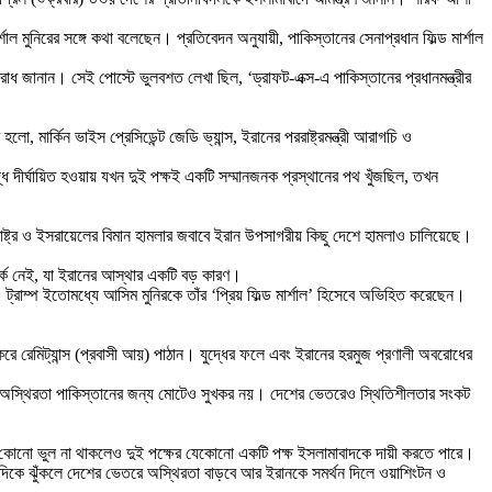
্শাল মুনিরের সঙ্গে কথা বলেছেন। প্রতিবেদন অনুযায়ী, পাকিস্তানের সেনাপ্রধান ফিল্ড মার্শাল
 জানান। সেই পোস্টে ভুলবশত লেখা ছিল, ‘ড্রাফট-এক্স-এ পাকিস্তানের প্রধানমন্ত্রীর
্কিন ভাইস প্রেসিডেন্ট জেডি ভ্যান্স, ইরানের পররাষ্ট্রমন্ত্রী আরাগচি ও
দ্ধ দীর্ঘায়িত হওয়ায় যখন দুই পক্ষই একটি সম্মানজনক প্রস্থানের পথ খুঁজছিল, তখন
রাষ্ট্র ও ইসরায়েলের বিমান হামলার জবাবে ইরান উপসাগরীয় কিছু দেশে হামলাও চালিয়েছে।
্পর্ক নেই, যা ইরানের আস্থার একটি বড় কারণ।
। ট্রাম্প ইতোমধ্যে আসিম মুনিরকে তাঁর ‘প্রিয় ফিল্ড মার্শাল’ হিসেবে অভিহিত করেছেন।
 রেমিট্যান্স (প্রবাসী আয়) পাঠান। যুদ্ধের ফলে এবং ইরানের হরমুজ প্রণালী অবরোধের
ের অস্থিরতা পাকিস্তানের জন্য মোটেও সুখকর নয়। দেশের ভেতরেও স্থিতিশীলতার সংকট
ি কোনো ভুল না থাকলেও দুই পক্ষের যেকোনো একটি পক্ষ ইসলামাবাদকে দায়ী করতে পারে।
র দিকে ঝুঁকলে দেশের ভেতরে অস্থিরতা বাড়বে আর ইরানকে সমর্থন দিলে ওয়াশিংটন ও