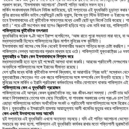
প্রকাশ করেন, ‘ইসলামাবাদ আলোচনা’ টেকসই শান্তি অর্জনে সফল হবে।
মার্কিন সংবাদমাধ্যম সিবিএস নিউজ জানিয়েছে, দুই সপ্তাহের এই যুদ্ধবিরতি চূড়ান্ত করার আগে
মুনির রাতভর মার্কিন ভাইস প্রেসিডেন্ট জেডি ভ্যান্স, বিশেষ দূত স্টিভ উইটকফ ও ইরানের পর
তবে ইসলামাবাদের এই কূটনৈতিক সাফল্যের মধ্যে একটি ছোট ভুল বিতর্ক তৈরি করেছে। শাহ
বার্তা।’ পরে এটি সংশোধন করা হলেও স্ক্রিনশট ছড়িয়ে পড়ে এবং দাবি করা হয়, পাকিস্তানি প
পাকিস্তানের কূটনৈতিক তৎপরতা
যুদ্ধবিরতির কয়েক ঘণ্টা আগে ট্রাম্প বলেছিলেন, ‘আজ রাতে পুরো সভ্যতা মারা যাবে, যা
মধ্যস্থতাকারী হিসেবে পাকিস্তানের ফিল্ড মার্শাল মুনিরের দক্ষ কূটনীতি।
ইসলামাবাদ মার্চ মাসের শেষ দিক থেকেই উপসাগরীয় অঞ্চলে শান্তির জন্য চেষ্টা করছিল। গত
পাকিস্তান নেপথ্য আলোচনার প্রধান মাধ্যম হয়ে ওঠে। পাকিস্তানই যুক্তরাষ্ট্রের ১৫ দফ
যুক্তরাষ্ট্র ও ইরান কেন ইসলামাবাদকে বিশ্বাস করে
মধ্যস্থতাকারী হতে হলে দুই পক্ষেরই আস্থা থাকা জরুরি। আরবের প্রতিবেশী দেশগুলোর সঙ্
অন্যদিকে পাকিস্তানের সঙ্গে ইরানের সীমান্ত রয়েছে।
দেশ দুটির মধ্যে ঘনিষ্ঠ কূটনৈতিক সম্পর্ক বিদ্যমান, যা আরাগচির ‘প্রিয় ভাই’ সম্বোধন 
যুক্তরাষ্ট্রের ক্ষেত্রেও গত এক বছরে পাকিস্তানের সঙ্গে সম্পর্কের বেশ উন্নতি হয়েছে। 
মুনিরের সঙ্গে মার্কিন ও ইরানি প্রতিরক্ষা কর্মকর্তাদের গভীর যোগাযোগ থাকায় পাকিস্তা
পাকিস্তানের কেন এ যুদ্ধবিরতি প্রয়োজন
পাকিস্তানের এই আগ্রহ কেবল ভূরাজনৈতিক নয়; বরং জীবন-মরণ সমস্যা। দেশটি তার অধিকাং
কারণে বিশ্ববাজারে তেলের দাম বেড়ে গিয়েছিল, যা শাহবাজ সরকারের ওপর প্রচণ্ড চাপ ত
এছাড়া পাকিস্তানের বর্তমান অর্থনৈতিক সংকট ও প্রতিবেশী আফগানিস্তানের সঙ্গে বির
ছিল। যুক্তরাষ্ট্র ও ইসরায়েলি হামলায় আয়াতুল্লাহ আলী খামেনির মৃত্যুর খবরে পাকিস্তা
কেন এখনই উদযাপনের সময় আসেনি
দুই সপ্তাহের এই যুদ্ধবিরতি এখনো অত্যন্ত নড়বড়ে। যদি এই শান্তি আলোচনা ভেস্তে যা
সবচেয়ে বড় কথা হলো, পাকিস্তান এই যুদ্ধবিরতি কার্যকর রাখার মতো শক্তিশালী ভূরাজনৈ