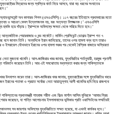
্তরাষ্ট্রের মিত্রদের জন্য স্বস্তির বার্তা নিয়ে আসবে, যারা বড় ধরনের সংঘাতের
েছেন।’
দ্য অ্যাডভান্সমেন্ট অব কালারড পিপল (এনএএসিপি)। ১১৭ বছরের ইতিহাসে প্রথমবারের মতো
র বক্তব্য ও আচরণ কেবল উদ্বেগজনক নয়, বরং অত্যন্ত বিপজ্জনক।’ এনএএসিপি
ন্য হুমকি হয়ে দাঁড়ায়। ট্রাম্পকে অবিলম্বে ক্ষমতা থেকে সরিয়ে দিতে হবে।’
্তর্জাতিক শেয়ারবাজার ও বন্ড মার্কেটে। মার্কিন প্রেসিডেন্ট ডোনাল্ড ট্রাম্প গত ৭
 হচ্ছে বলে জানান তিনি। অন্যদিকে ইরান জানিয়েছে, তাদের ওপর হামলা বন্ধ হলে তারাও
াষ্ট্র ও ইসরায়েল যৌথভাবে ইরানের ওপর হামলা শুরুর পর থেকেই বৈশ্বিক বাজারে অস্থিরতা
্চ নেতা মুজতবা খামেনি। আল-জাজিরার খবর জানায়, যুদ্ধবিরতির শর্তানুযায়ী, হরমুজ প্রণালী
দ্ধান্ত পরিবর্তন করেছেন তিনি। আর এই সমঝোতায় মধ্যস্থতা করার জন্য পাকিস্তানকে
খবর উদযাপন করেন তারা। আল-জাজিরার খবর জানায়, যুক্তরাষ্ট্রের সঙ্গে যুদ্ধবিরতির খবরে
জন ইরানের পতাকা ও প্রয়াত সর্বোচ্চ নেতা আয়াতুল্লাহ আলী খামেনির ছবি নিয়ে রাজপথে
 পাকিস্তানের প্রধানমন্ত্রী শাহবাজ শরীফ এবং ফিল্ড মার্শাল আসিম মুনিরকে ‘আমার প্রিয়
-এ শেয়ার করেছেন, যা শান্তি আলোচনায় ইসলামাবাদের ভূমিকার প্রতি ওয়াশিংটনের সম্মতিরই
ে লেবাননসহ সব জায়গায় অবিলম্বে যুদ্ধবিরতিতে সম্মত হয়েছে, যা এখনই কার্যকর হবে।’
 এপ্রিল (শুক্রবার) উভয় দেশের প্রতিনিধিদলকে ইসলামাবাদে আমন্ত্রণ জানান। শরিফ আশা