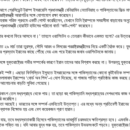
 প্রেসিডেন্ট ট্রাম্প ইসরায়েলি প্রধানমন্ত্রী বেনিয়ামিন নেতানিয়াহু ও পাকিস্তানের ফিল্ড মার
রাষ্ট্রমন্ত্রী আরাগচির সঙ্গে যোগাযোগ রক্ষা করেছেন।
বাজ শরিফ প্রথমে একটি পোস্ট করেছিলেন, যেখানে তিনি ট্রাম্পকে সময়সীমা বাড়ানোর অনুরোধ
্রধানমন্ত্রী হোয়াইট হাউসের পাঠানো বার্তা ‘কাট-পেস্ট’ করেছেন।
 আর কখনো ফিরে আসবে না।’ তাহলে ওয়াশিংটন ও তেহরান কীভাবে একমত হলো? এর উত্তর হলো, মার
 ২৯ মার্চ তারা তুরস্ক, সৌদি আরব ও মিসরের পররাষ্ট্রমন্ত্রীদের নিয়ে একটি বৈঠক করে। যু
ার প্রস্তাব ইরানের কাছে পৌঁছে দেয় এবং পরে ইরানের জবাব ওয়াশিংটনকে জানায়।
গে যুক্তরাষ্ট্রের গভীর সম্পর্কের কারণে ইরান তাদের আর বিশ্বাস করছে না। উপরন্তু যুক্ত
থেকেই স্পষ্ট। এছাড়া ফিলিস্তিন ইস্যুতে ইসরায়েলের সঙ্গে পাকিস্তানের কোনো কূটনৈতিক সম
ইসলামাবাদ ট্রাম্পের ‘বোর্ড অব পিস’-এ যোগ দিয়েছে, যা গাজায় শান্তি প্রতিষ্ঠায় কাজ করছে
ন এই আলোচনায় বাড়তি সুবিধা পেয়েছে।
শ তেল মধ্যপ্রাচ্য থেকে পায়। তা ছাড়া বহু পাকিস্তানি মধ্যপ্রাচ্যের দেশগুলোয় কাজ করে
ৈরি করেছিল।
োধ তো আছেই। ভারতের সঙ্গে সম্পর্ক এমনিতেই উত্তপ্ত। এর মধ্যে অন্য প্রতিবেশী ইরান
নে ব্যাপক বিক্ষোভ হয় এবং বেশ কয়েকজন প্রাণ হারান।
য়, তবে মধ্যস্থতাকারী হিসেবে পাকিস্তানের ভাবমূর্তি চরমভাবে ক্ষতিগ্রস্ত হবে। এমনক
তিক শক্তি নয়। যদি আবার যুদ্ধ শুরু হয়, তবে পাকিস্তান উভয়সংকটে পড়বে। যুক্তরাষ্ট্রে