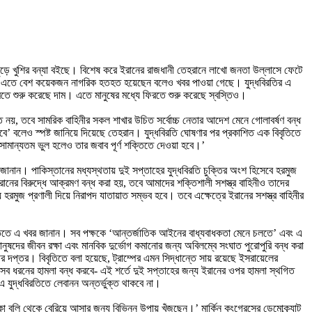
যজুড়ে খুশির বন্যা বইছে। বিশেষ করে ইরানের রাজধানী তেহরানে লাখো জনতা উল্লাসে ফেটে
াইল। এতে বেশ কয়েকজন নাগরিক হতহত হয়েছেন বলেও খবর পাওয়া গেছে। যুদ্ধবিরতির এ
কমতে শুরু করেছে দাম। এতে মানুষের মধ্যে ফিরতে শুরু করেছে স্বস্তিও।
প্তি নয়, তবে সামরিক বাহিনীর সকল শাখার উচিত সর্বোচ্চ নেতার আদেশ মেনে গোলাবর্ষণ বন্ধ
াকবে’ বলেও স্পষ্ট জানিয়ে দিয়েছে তেহরান। যুদ্ধবিরতি ঘোষণার পর প্রকাশিত এক বিবৃতিতে
ে সামান্যতম ভুল হলেও তার জবাব পূর্ণ শক্তিতে দেওয়া হবে।’
 জানান। পাকিস্তানের মধ্যস্থতায় দুই সপ্তাহের যুদ্ধবিরতি চুক্তির অংশ হিসেবে হরমুজ
ের বিরুদ্ধে আক্রমণ বন্ধ করা হয়, তবে আমাদের শক্তিশালী সশস্ত্র বাহিনীও তাদের
য হরমুজ প্রণালী দিয়ে নিরাপদ যাতায়াত সম্ভব হবে। তবে এক্ষেত্রে ইরানের সশস্ত্র বাহিনীর
িবৃতিতে এ খবর জানান। সব পক্ষকে ‘আন্তর্জাতিক আইনের বাধ্যবাধকতা মেনে চলতে’ এবং এ
ুষদের জীবন রক্ষা এবং মানবিক দুর্ভোগ কমানোর জন্য অবিলম্বে সংঘাত পুরোপুরি বন্ধ করা
ত্রীর দপ্তর। বিবৃতিতে বলা হয়েছে, ট্রাম্পের এমন সিদ্ধান্তে সায় রয়েছে ইসরায়েলের
ওপর সব ধরনের হামলা বন্ধ করবে- এই শর্তে দুই সপ্তাহের জন্য ইরানের ওপর হামলা স্থগিত
এ যুদ্ধবিরতিতে লেবানন অন্তর্ভুক্ত থাকবে না।
ঁকা বুলি থেকে বেরিয়ে আসার জন্য বিভিন্ন উপায় খুঁজছেন।’ মার্কিন কংগ্রেসের ডেমোক্র্যাট