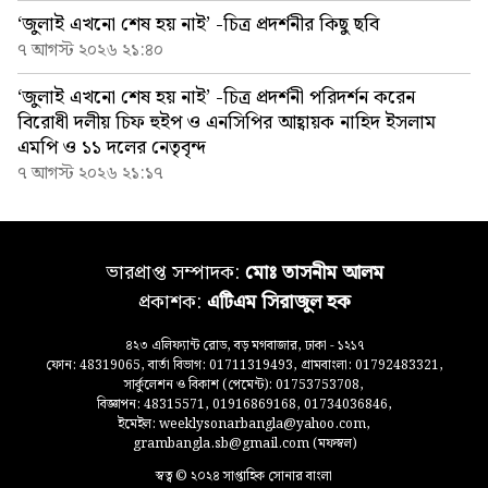
‘জুলাই এখনো শেষ হয় নাই’ -চিত্র প্রদর্শনীর কিছু ছবি
৭ আগস্ট ২০২৬ ২১:৪০
‘জুলাই এখনো শেষ হয় নাই’ -চিত্র প্রদর্শনী পরিদর্শন করেন
বিরোধী দলীয় চিফ হুইপ ও এনসিপির আহ্বায়ক নাহিদ ইসলাম
এমপি ও ১১ দলের নেতৃবৃন্দ
৭ আগস্ট ২০২৬ ২১:১৭
ভারপ্রাপ্ত সম্পাদক:
মোঃ তাসনীম আলম
প্রকাশক:
এটিএম সিরাজুল হক
৪২৩ এলিফ্যান্ট রোড, বড় মগবাজার, ঢাকা - ১২১৭
ফোন: 48319065, বার্তা বিভাগ: 01711319493, গ্রামবাংলা: 01792483321,
সার্কুলেশন ও বিকাশ (পেমেন্ট): 01753753708,
বিজ্ঞাপন: 48315571, 01916869168, 01734036846,
ইমেইল: weeklysonarbangla@yahoo.com,
grambangla.sb@gmail.com (মফস্বল)
স্বত্ব © ২০২৪ সাপ্তাহিক সোনার বাংলা