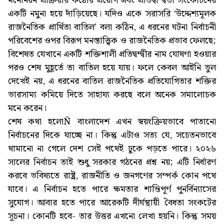
মনোনয়ন প্রক্রিয়ার কঠোর প্রয়োগ এবং প্রতিদ্বন্দ্বিতা সংকোচনের
একটি নমুনা হয়ে দাঁড়িয়েছে। যদিও একে সরাসরি ‘উদ্দেশ্যমূলক
রাজনৈতিক প্রার্থিতা বাতিল’ বলা কঠিন, এ ধরনের ঘটনা নির্বাচনী
পরিবেশের ওপর বিরূপ মনস্তাত্ত্বিক ও রাজনৈতিক প্রভাব ফেলছে;
বিশেষত যেখানে একটি শক্তিশালী প্রতিদ্বন্দ্বীর নাম ঘোষণা হওয়ার
পরও শেষ মুহূর্তে তা বাতিল হয়ে যায়। ফলে কেবল আইনি ভুল
দেখেই নয়, এ ধরনের বাতিল রাজনৈতিক প্রতিযোগিতার শক্তির
ভারসাম্য কমিয়ে দিতে সাহায্য করছে বলে অনেক সমালোচক
মনে করেন।
শেষ কথা হলোÑ বাংলাদেশ এখন স্বয়ংক্রিয়ভাবে পাতানো
নির্বাচনের দিকে যাচ্ছে না। কিন্তু এটাও সত্য যে, সচেতনভাবে
থামানো না গেলে দেশ সেই পথেই ঢুকে পড়তে পারে। ২০২৬
সালের নির্বাচন তাই শুধু সরকার গঠনের প্রশ্ন নয়; এটি নির্ধারণ
করবে ভবিষ্যতে রাষ্ট্র, রাজনীতি ও জনগণের সম্পর্ক কোন পথে
যাবে। এ নির্বাচন হতে পারে ক্ষমতার শান্তিপূর্ণ পুনর্বিন্যাসের
সুযোগ। আবার হতে পারে আরেকটি দীর্ঘস্থায়ী বৈধতা সংকটের
সূচনা। কোনটি হবে- তার উত্তর এখনো লেখা হয়নি। কিন্তু সময়