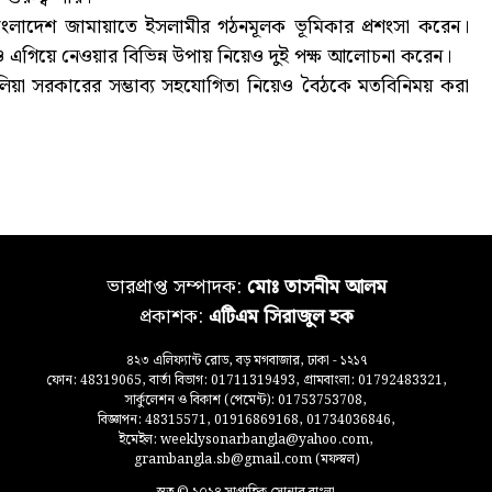
াংলাদেশ জামায়াতে ইসলামীর গঠনমূলক ভূমিকার প্রশংসা করেন।
ে আরও এগিয়ে নেওয়ার বিভিন্ন উপায় নিয়েও দুই পক্ষ আলোচনা করেন।
ট্রেলিয়া সরকারের সম্ভাব্য সহযোগিতা নিয়েও বৈঠকে মতবিনিময় করা
ভারপ্রাপ্ত সম্পাদক:
মোঃ তাসনীম আলম
প্রকাশক:
এটিএম সিরাজুল হক
৪২৩ এলিফ্যান্ট রোড, বড় মগবাজার, ঢাকা - ১২১৭
ফোন: 48319065, বার্তা বিভাগ: 01711319493, গ্রামবাংলা: 01792483321,
সার্কুলেশন ও বিকাশ (পেমেন্ট): 01753753708,
বিজ্ঞাপন: 48315571, 01916869168, 01734036846,
ইমেইল: weeklysonarbangla@yahoo.com,
grambangla.sb@gmail.com (মফস্বল)