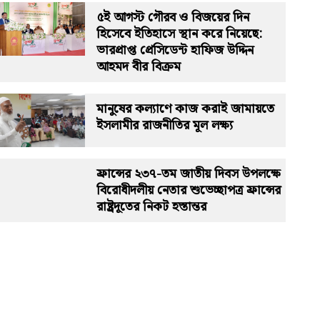
৫ই আগস্ট গৌরব ও বিজয়ের দিন
হিসেবে ইতিহাসে স্থান করে নিয়েছে:
ভারপ্রাপ্ত প্রেসিডেন্ট হাফিজ উদ্দিন
আহমদ বীর বিক্রম
মানুষের কল্যাণে কাজ করাই জামায়তে
ইসলামীর রাজনীতির মূল লক্ষ্য
ফ্রান্সের ২৩৭-তম জাতীয় দিবস উপলক্ষে
বিরোধীদলীয় নেতার শুভেচ্ছাপত্র ফ্রান্সের
রাষ্ট্রদূতের নিকট হস্তান্তর