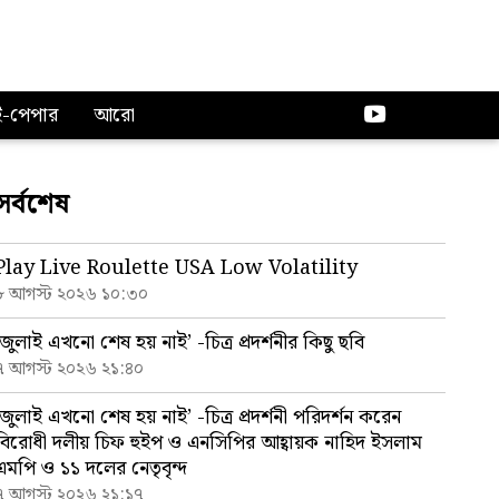
ই-পেপার
আরো
সর্বশেষ
Play Live Roulette USA Low Volatility
৮ আগস্ট ২০২৬ ১০:৩০
‘জুলাই এখনো শেষ হয় নাই’ -চিত্র প্রদর্শনীর কিছু ছবি
৭ আগস্ট ২০২৬ ২১:৪০
‘জুলাই এখনো শেষ হয় নাই’ -চিত্র প্রদর্শনী পরিদর্শন করেন
বিরোধী দলীয় চিফ হুইপ ও এনসিপির আহ্বায়ক নাহিদ ইসলাম
এমপি ও ১১ দলের নেতৃবৃন্দ
৭ আগস্ট ২০২৬ ২১:১৭