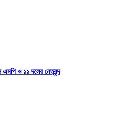
এমপি ও ১১ দলের নেতৃবৃন্দ