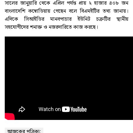
সালের জানুয়ারি থেকে এপ্রিল পর্যন্ত প্রায় ২ হাজার ৪০৮ জন
বাংলাদেশি কম্বোডিয়ায় গেছেন বলে বিএমইটির তথ্য জানায়।
এদিকে সিআইডির মানবপাচার ইউনিট চক্রটির স্থানীয়
সহযোগীদের শনাক্ত ও নজরদারিতে কাজ করছে।
আজকের পত্রিকা: