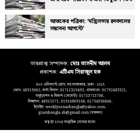
আজকের পত্রিকা: ‘মন্ত্রিসভায় রদবদলের
সম্ভাবনা আগস্টে’
ভারপ্রাপ্ত সম্পাদক:
মোঃ তাসনীম আলম
প্রকাশক:
এটিএম সিরাজুল হক
৪২৩ এলিফ্যান্ট রোড, বড় মগবাজার, ঢাকা - ১২১৭
ফোন: 48319065, বার্তা বিভাগ: 01711319493, গ্রামবাংলা: 01792483321,
সার্কুলেশন ও বিকাশ (পেমেন্ট): 01753753708,
বিজ্ঞাপন: 48315571, 01916869168, 01734036846,
ইমেইল: weeklysonarbangla@yahoo.com,
grambangla.sb@gmail.com (মফস্বল)
স্বত্ব © ২০২৪ সাপ্তাহিক সোনার বাংলা