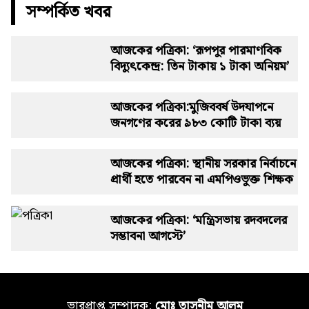
সম্পর্কিত খবর
আজকের পত্রিকা: ‘রূপপুর পারমাণবিক
বিদ্যুৎকেন্দ্র: তিন টাকায় ১ টাকা অনিয়ম’
আজকের পত্রিকা:মুজিববর্ষ উদযাপনে
জনগণের করের ৯৮৩ কোটি টাকা ব্যয়
আজকের পত্রিকা: স্থানীয় সরকার নির্বাচনে
প্রার্থী হতে পারবেন না এমপিওভুক্ত শিক্ষক
আজকের পত্রিকা: ‘মন্ত্রিসভায় রদবদলের
সম্ভাবনা আগস্টে’
ভারপ্রাপ্ত সম্পাদক:
মোঃ তাসনীম আলম