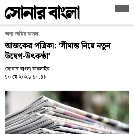
অন্য জমির ফসল
আজকের পত্রিকা: ‘সীমান্ত নিয়ে নতুন
উদ্বেগ-উৎকণ্ঠা’
সোনার বাংলা অনলাইন
১০ মে ২০২৬ ১০:৪৯