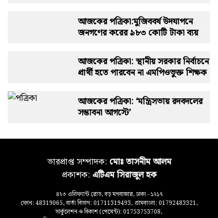
আজকের পত্রিকা:মুজিববর্ষ উদযাপনে
জনগণের করের ৯৮৩ কোটি টাকা ব্যয়
আজকের পত্রিকা: স্থানীয় সরকার নির্বাচনে
প্রার্থী হতে পারবেন না এমপিওভুক্ত শিক্ষক
আজকের পত্রিকা: ‘মন্ত্রিসভায় রদবদলের
সম্ভাবনা আগস্টে’
ভারপ্রাপ্ত সম্পাদক:
মোঃ তাসনীম আলম
প্রকাশক:
এটিএম সিরাজুল হক
৪২৩ এলিফ্যান্ট রোড, বড় মগবাজার, ঢাকা - ১২১৭
ফোন: 48319065, বার্তা বিভাগ: 01711319493, গ্রামবাংলা: 01792483321,
সার্কুলেশন ও বিকাশ (পেমেন্ট): 01753753708,