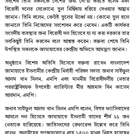
সর্বশেষ তিনি সকলকে দেশের জন্য দো’য়া করতে বলেন এবং
বিরোধী দলের যেকোনো ভুল নির্দ্বিধায় ধরিয়ে দেওয়ার আহ্বান
জানান। তিনি বলেন, কেউই ভুলের ঊর্ধ্বে নয়। কোনো ভুল হলে
জানালে তিনি নিজেদের সংশোধন করে নেবেন। একটি কার্যকর
সংসদীয় ব্যবস্থার জন্য বিরোধী দল হিসেবে যা যা করা দরকার তার
সবকিছুই তিনি করবেন বলে আশ্বস্ত করেন। বক্তব্য শেষে তিনি
উপস্থিত সকলকে জামায়াতের কেন্দ্রীয় অফিসে আমন্ত্রণ জানান।
অনুষ্ঠানে বিশেষ অতিথি হিসেবে বক্তব্য রাখেন বাংলাদেশ
জামায়াতে ইসলামীর কেন্দ্রীয় নির্বাহী পরিষদ সদস্য জনাব সাইফুল
আলম খান মিলন, এমপি এবং মাননীয় বিরোধীদলীয় নেতার
পররাষ্ট্রবিষয়ক উপদেষ্টা ব্যারিস্টার মীর আহমাদ বিন কাসেম
আরমান, এমপি।
জনাব সাইফুল আলম খান মিলন এমপি বলেন, বিগত ফ্যাসিবাদের
আমলে দল হিসেবে জামায়াতে ইসলামী তাদের শীর্ষ ১১ জন
নেতাকে হারিয়েছে। জাতিসংঘের রেফারেন্স উল্লেখ করে তিনি
বলেন, জুলাইয়ের গণঅভ্যুত্থানে প্রায় ১৪০০ মানুষ নিহত হয়েছেন