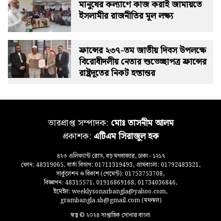
মানুষের কল্যাণে কাজ করাই জামায়তে
ইসলামীর রাজনীতির মূল লক্ষ্য
ফ্রান্সের ২৩৭-তম জাতীয় দিবস উপলক্ষে
বিরোধীদলীয় নেতার শুভেচ্ছাপত্র ফ্রান্সের
রাষ্ট্রদূতের নিকট হস্তান্তর
ভারপ্রাপ্ত সম্পাদক:
মোঃ তাসনীম আলম
প্রকাশক:
এটিএম সিরাজুল হক
৪২৩ এলিফ্যান্ট রোড, বড় মগবাজার, ঢাকা - ১২১৭
ফোন: 48319065, বার্তা বিভাগ: 01711319493, গ্রামবাংলা: 01792483321,
সার্কুলেশন ও বিকাশ (পেমেন্ট): 01753753708,
বিজ্ঞাপন: 48315571, 01916869168, 01734036846,
ইমেইল: weeklysonarbangla@yahoo.com,
grambangla.sb@gmail.com (মফস্বল)
স্বত্ব © ২০২৪ সাপ্তাহিক সোনার বাংলা