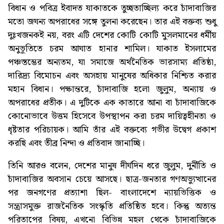
বিধান ও পবিত্র ইবাদত যাকাতকে তুচ্ছতাচ্ছিল্য করে চাঁদাবাজির
মতো জঘন্য অপরাধের সঙ্গে তুলনা করেছেন। তার এই বক্তব্য শুধু
দুঃখজনকই নয়, বরং এটি দেশের কোটি কোটি মুসলমানের ধর্মীয়
অনুভূতিতে চরম আঘাত হানার শামিল। যাকাত ইসলামের
পঞ্চস্তম্ভের অন্যতম, যা সমাজে অর্থনৈতিক ভারসাম্য প্রতিষ্ঠা,
দারিদ্র্য বিমোচন এবং অসহায় মানুষের অধিকার নিশ্চিত করার
মহান বিধান। পক্ষান্তরে, চাঁদাবাজি হলো জুলুম, অন্যায় ও
অপরাধের প্রতীক। এ দুটিকে এক কাতারে আনা বা চাঁদাবাজিকে
কোনোভাবে উত্তম হিসেবে উপস্থাপন করা চরম দায়িত্বহীনতা ও
ধৃষ্টতার পরিচায়ক। আমি তাঁর এই বক্তব্যে গভীর উদ্বেগ প্রকাশ
করছি এবং তীব্র নিন্দা ও প্রতিবাদ জানাচ্ছি।
তিনি আরও বলেন, দেশের মানুষ দীর্ঘদিন ধরে জুলুম, দুর্নীতি ও
চাঁদাবাজির অবসান চেয়ে আসছে। ছাত্র-জনতার গণঅভ্যুত্থানের
পর জনগণের প্রত্যাশা ছিল- বাংলাদেশে ন্যায়ভিত্তিক ও
সন্ত্রাসমুক্ত রাজনৈতিক সংস্কৃতি প্রতিষ্ঠিত হবে। কিন্তু অত্যন্ত
পরিতাপের বিষয়, এখনো বিভিন্ন মহল থেকে চাঁদাবাজিকে