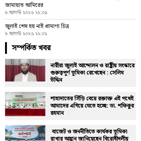
জামায়াত আমিরের
৮ আগস্ট ২০২৬ ২২:০৯
জুলাই শেষ হয় নাই প্রামাণ্য চিত্র
৮ আগস্ট ২০২৬ ২২:০১
সম্পর্কিত খবর
নারীরা জুলাই আন্দোলন ও রাষ্ট্রীয় সংস্কারে
গুরুত্বপূর্ণ ভূমিকা রেখেছেন : সেলিম
উদ্দিন
শাহাদাতের সিঁড়ি বেয়ে রক্তাক্ত এই পথেই
আমাদের এগিয়ে যেতে হচ্ছে: ডা. শফিকুর
রহমান
বাজেট ও জননীতিতে কার্যকর ভূমিকা
রাখার আহ্বান জানিয়েছেন বিরোধীদলীয়