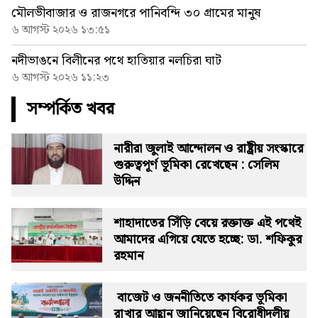
মৌলভীবাজার ও রাজনগরে পানিবন্দি ৩০ গ্রামের মানুষ
৬ আগস্ট ২০২৬ ১৩:৫১
নদীভাঙনে বিলীনের পথে হাতিয়ার নলচিরা ঘাট
৬ আগস্ট ২০২৬ ১১:২৩
সম্পর্কিত খবর
নারীরা জুলাই আন্দোলন ও রাষ্ট্রীয় সংস্কারে
গুরুত্বপূর্ণ ভূমিকা রেখেছেন : সেলিম
উদ্দিন
শাহাদাতের সিঁড়ি বেয়ে রক্তাক্ত এই পথেই
আমাদের এগিয়ে যেতে হচ্ছে: ডা. শফিকুর
রহমান
বাজেট ও জননীতিতে কার্যকর ভূমিকা
রাখার আহ্বান জানিয়েছেন বিরোধীদলীয়