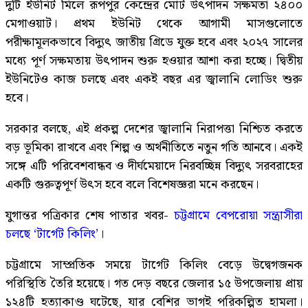
দুটি ইউনিট মিলে রূপপুর কেন্দ্রের মোট উৎপাদন সক্ষমতা ২৪০০
মেগাওয়াট। প্রথম ইউনিট থেকে আগামী মাসগুলোতে
পরীক্ষামূলকভাবে বিদ্যুৎ জাতীয় গ্রিডে যুক্ত হবে এবং ২০২৭ সালের
মধ্যে পূর্ণ সক্ষমতায় উৎপাদন শুরু হওয়ার আশা করা হচ্ছে। দ্বিতীয়
ইউনিটেও কাজ চলছে এবং একই বছর এর জ্বালানি লোডিং শুরু
হবে।
সরকার বলছে, এই প্রকল্প দেশের জ্বালানি নিরাপত্তা নিশ্চিত করতে
বড় ভূমিকা রাখবে এবং শিল্প ও অর্থনীতিতে নতুন গতি আনবে। একই
সঙ্গে এটি পরিবেশবান্ধব ও দীর্ঘমেয়াদে নিরবচ্ছিন্ন বিদ্যুৎ সরবরাহের
একটি গুরুত্বপূর্ণ উৎস হবে বলে বিশেষজ্ঞরা মনে করছেন।
যুগান্তর পত্রিকার শেষ পাতার খবর-
চট্টগ্রামে বেপরোয়া সন্ত্রাসীরা
চলছে ‘টার্গেট কিলিং’
।
চট্টগ্রামে সাম্প্রতিক সময়ে টার্গেট কিলিং বেড়ে উদ্বেগজনক
পরিস্থিতি তৈরি হয়েছে। গত দেড় বছরে জেলার ১৫ উপজেলায় প্রায়
১২৪টি হত্যাকাণ্ড ঘটেছে, যার বেশির ভাগই পরিকল্পিত হামলা।