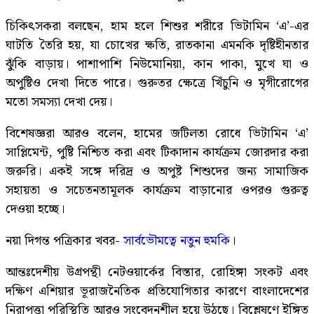
চিকিৎসকরা বলছেন, হাম হলে শিশুর শরীরে ভিটামিন ‘এ’-এর
ঘাটতি তৈরি হয়, যা চোখের ক্ষতি, রাতকানা এমনকি দৃষ্টিহীনতার
ঝুঁকি বাড়ায়। পাশাপাশি নিউমোনিয়া, কান পাকা, মুখে ঘা ও
অপুষ্টিও দেখা দিতে পারে। গুরুতর ক্ষেত্রে খিঁচুনি ও মৃগীরোগের
মতো সমস্যা দেখা দেয়।
বিশেষজ্ঞরা আরও বলেন, হামের জটিলতা রোধে ভিটামিন ‘এ’
সাপ্লিমেন্ট, পুষ্টি নিশ্চিত করা এবং টিকাদান কার্যক্রম জোরদার করা
জরুরি। একই সঙ্গে দরিদ্র ও অপুষ্ট শিশুদের জন্য সামাজিক
সহায়তা ও সচেতনতামূলক কার্যক্রম বাড়ানোর ওপরও গুরুত্ব
দেওয়া হচ্ছে।
নয়া দিগন্ত পত্রিকার খবর-
সার্বভৌমত্বে নতুন হুমকি
।
আন্তঃদেশীয় উগ্রপন্থী নেটওয়ার্কের বিস্তার, রোহিঙ্গা সংকট এবং
দক্ষিণ এশিয়ার ভূরাজনৈতিক প্রতিযোগিতার কারণে বাংলাদেশের
নিরাপত্তা পরিস্থিতি আরও সংবেদনশীল হয়ে উঠছে। বিশ্লেষণে ইঙ্গিত