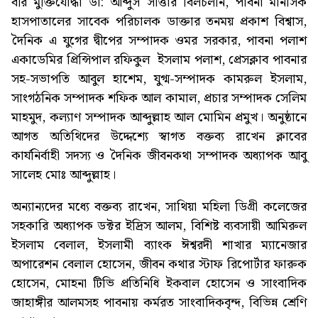
বীর মুক্তিযোদ্ধা ডা: আব্দুস সাত্তার বিলচলনি, পাবনা মানসিক
হাসপাতালের সাবেক পরিচালক ডাক্তার তনময় প্রকাশ বিশ্বাস,
দৈনিক এ যুগের দ্বীপের সম্পাদক ওমর সরকার, পাবনা পলাশ
একাডেমির প্রিন্সিপাল রফিকুল ইসলাম পলাশ, প্রেসক্লাব পাবনার
সহ-সভাপতি আবুল হাশেম, যুগ্ম-সম্পাদক কামরুল ইসলাম,
সাংগঠনিক সম্পাদক শফিক আল কামাল, প্রচার সম্পাদক সেলিম
মাহমুদ, কল্যাণ সম্পাদক আব্দুল্লাহ আল মোমিন প্রমুখ। অনুষ্ঠানে
আগত অতিথিদের উদ্দেশ্যে স্বাগত বক্তব্য রাখেন ক্লাবের
কার্যনির্বাহী সদস্য ও দৈনিক জীবনকথা সম্পাদক অধ্যাপক আবু
সালেহ মোঃ আব্দুল্লাহ।
অন্যান্যদের মধ্যে বক্তব্য রাখেন, সাথিয়া মহিলা ডিগ্রী কলেজের
সহকারি অধ্যাপক ডক্টর ইদ্রিস আলম, বিশিষ্ট ব্যবসায়ী আমিরুল
ইসলাম বেলাল, ইসলামী ব্যাংক ঈশ্বরদী শাখার ম্যানেজার
অপারেশন বেলাল হোসেন, জীবন কথার স্টাফ রিপোর্টার ফারুক
হোসেন, মোহনা টিভি প্রতিনিধি ইকবাল হোসেন ও সাংবাদিক
জাহাঙ্গীর আলমসহ পাবনায় কর্মরত সাংবাদিকবৃন্দ, বিভিন্ন শ্রেণি