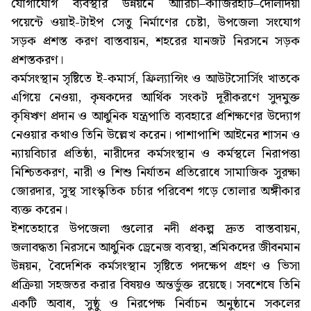
যোগাযোগ ব্যবস্থার উন্নয়নে আরিচা–কাজিরহাট–দৌলদিয়া
পয়েন্টে ওয়াই-টাইপ সেতু নির্মাণের চেষ্টা, উপজেলা সংযোগ
সড়ক প্রশস্ত করণ বাস্তবায়ন, শহরের যানজট নিরসনে সড়ক
প্রশস্তকরণ।
কর্মসংস্থান সৃষ্টিতে ই-কমার্স, ফ্রিল্যান্সিং ও আউটসোর্সিং খাতকে
এগিয়ে নেওয়া, কৃষকদের আর্থিক সংকট দূরীকরণে সুদমুক্ত
কৃষিঋণ প্রদান ও আধুনিক যন্ত্রপাতি ব্যবহারে প্রশিক্ষণের উদ্যোগ
নেওয়ার কথাও তিনি উল্লেখ করেন। পাশাপাশি আইনের শাসন ও
ন্যায়বিচার প্রতিষ্ঠা, নারীদের কর্মসংস্থান ও কর্মস্থলে নিরাপত্তা
নিশ্চিতকরণ, নারী ও শিশু নির্যাতন প্রতিরোধে সামাজিক সুরক্ষা
জোরদার, সুস্থ সাংস্কৃতিক চর্চার পরিবেশ গড়ে তোলার অঙ্গীকার
ব্যক্ত করেন।
ইশতেহারে উপজেলা গুলোর নদী প্রকল্প দ্রুত বাস্তবায়ন,
জলাবদ্ধতা নিরসনে আধুনিক ড্রেনেজ ব্যবস্থা, শ্রমিকদের জীবনমান
উন্নয়ন, বৈদেশিক কর্মসংস্থান সৃষ্টিতে পদক্ষেপ গ্রহণ ও ভিসা
প্রক্রিয়া সহজতর করার বিষয়ও অন্তর্ভুক্ত রয়েছে। সবশেষে তিনি
একটি অবাধ, সুষ্ঠু ও নিরপেক্ষ নির্বাচন অনুষ্ঠানে সকলের