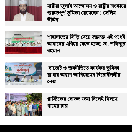
নারীরা জুলাই আন্দোলন ও রাষ্ট্রীয় সংস্কারে
গুরুত্বপূর্ণ ভূমিকা রেখেছেন : সেলিম
উদ্দিন
শাহাদাতের সিঁড়ি বেয়ে রক্তাক্ত এই পথেই
আমাদের এগিয়ে যেতে হচ্ছে: ডা. শফিকুর
রহমান
বাজেট ও জননীতিতে কার্যকর ভূমিকা
রাখার আহ্বান জানিয়েছেন বিরোধীদলীয়
নেতা
প্লাস্টিকের বোতল জমা দিলেই মিলছে
গাছের চারা