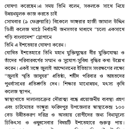
ঘোষণা করেছেন।এ সময় তিনি বলেন, সকলকে সাথে নিয়ে
উন্নয়নমূলক কাজ করতে চাই
সোমবার (৯ ফেব্রুয়ারি) বিকেলে ভাঙ্গরার হাজী জামাল উদ্দিন
ডিগ্রী কলেজ মাঠে নির্বাচনী জনসভার মাধ্যমে “চলো একসাথে
গড়ি বাংলাদেশ” স্লোগানে
তিনি এ ইশতেহার ঘোষণা করেন।
ঘোষিত ইশতেহারে তিনি মহান মুক্তিযুদ্ধের বীর মুক্তিযোদ্ধা ও
তাঁদের পরিবারবর্গের সম্মান ও সুযোগ-সুবিধা বৃদ্ধির কথা উল্লেখ
করেন। একই সঙ্গে জুলাই আন্দোলনের ইতিহাস সংরক্ষণের লক্ষ্যে
“জুলাই স্মৃতি জাদুঘর” প্রতিষ্ঠা, শহীদ পরিবার ও আহতদের
পুনর্বাসনের প্রতিশ্রুতি দেন। শিক্ষার মানোন্নয়ন, মৎস্য কৃষি
কলেজ স্থাপন,
স্বাস্থ্যখাতে দালালচক্রের দৌরাত্ম্য বন্ধে প্রয়োজনীয় ব্যবস্থা গ্রহণ
এবং চাটমোহর ভাঙ্গুরা ফরিদপুর উপজেলার স্বাস্থ্যকেন্দ্র ১০০
বেড উন্নীতকরণ দরিদ্র ও অসহায় রোগীদের জন্য বিনামূল্যে
চিকিৎসা ও ওষুধসেবার বিষয়টি ইশতেহারে গুরুত্ব পায়।