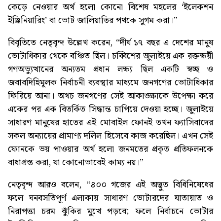
কেড়ে নেওয়ার অর্থ হলো কোনো বিশেষ মহলের ‘ইলেকশন
ইঞ্জিনিয়ারিং’ বা ভোট জালিয়াতির পথকে সুগম করা।”
বিবৃতিতে নেতৃবৃন্দ উল্লেখ করেন, “দীর্ঘ ১৭ বছর এ দেশের মানুষ
ভোটাধিকার থেকে বঞ্চিত ছিল। চব্বিশের জুলাইয়ে এক রক্তক্ষয়ী
গণঅভ্যুত্থানের অন্যতম প্রধান লক্ষ্য ছিল একটি স্বচ্ছ ও
জবাবদিহিমূলক নির্বাচনী ব্যবস্থার মাধ্যমে জনগণের ভোটাধিকার
ফিরিয়ে আনা। অথচ জনগণের সেই আকাঙ্ক্ষাকে উপেক্ষা করে
একের পর এক বিতর্কিত সিদ্ধান্ত চাপিয়ে দেওয়া হচ্ছে। জুলাইয়ে
সাধারণ মানুষের হাতের এই মোবাইল ফোনই তখন ফ্যাসিবাদের
সকল অন্যায়ের প্রামাণ্য দলিল হিসেবে কাজ করেছিল। এখন সেই
ফোনকে ভয় পাওয়ার অর্থ হলো জনমতের প্রকৃত প্রতিফলনকে
বাধাগ্রস্ত করা, যা কোনোভাবেই কাম্য নয়।”
নেতৃবৃন্দ আরও বলেন, “৪০০ গজের এই অদ্ভুত বিধিনিষেধের
ফলে ঘনবসতিপূর্ণ এলাকায় সাধারণ ভোটারদের যাতায়াত ও
নিরাপত্তা চরম ঝুঁকির মুখে পড়বে; ফলে নির্বাচনে ভোটার