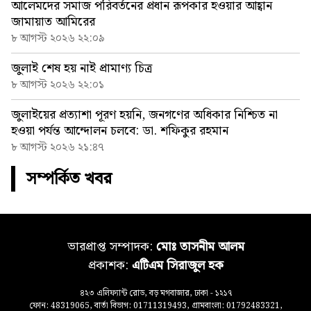
আলেমদের সমাজ পরিবর্তনের প্রধান রূপকার হওয়ার আহ্বান
জামায়াত আমিরের
৮ আগস্ট ২০২৬ ২২:০৯
জুলাই শেষ হয় নাই প্রামাণ্য চিত্র
৮ আগস্ট ২০২৬ ২২:০১
জুলাইয়ের প্রত্যাশা পূরণ হয়নি, জনগণের অধিকার নিশ্চিত না
হওয়া পর্যন্ত আন্দোলন চলবে: ডা. শফিকুর রহমান
৮ আগস্ট ২০২৬ ২১:৪৭
সম্পর্কিত খবর
ভারপ্রাপ্ত সম্পাদক:
মোঃ তাসনীম আলম
প্রকাশক:
এটিএম সিরাজুল হক
৪২৩ এলিফ্যান্ট রোড, বড় মগবাজার, ঢাকা - ১২১৭
ফোন: 48319065, বার্তা বিভাগ: 01711319493, গ্রামবাংলা: 01792483321,