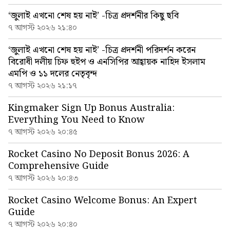
‘জুলাই এখনো শেষ হয় নাই’ -চিত্র প্রদর্শনীর কিছু ছবি
৭ আগস্ট ২০২৬ ২১:৪০
‘জুলাই এখনো শেষ হয় নাই’ -চিত্র প্রদর্শনী পরিদর্শন করেন
বিরোধী দলীয় চিফ হুইপ ও এনসিপির আহ্বায়ক নাহিদ ইসলাম
এমপি ও ১১ দলের নেতৃবৃন্দ
৭ আগস্ট ২০২৬ ২১:১৭
Kingmaker Sign Up Bonus Australia:
Everything You Need to Know
৭ আগস্ট ২০২৬ ২০:৪৫
Rocket Casino No Deposit Bonus 2026: A
Comprehensive Guide
৭ আগস্ট ২০২৬ ২০:৪৩
Rocket Casino Welcome Bonus: An Expert
Guide
৭ আগস্ট ২০২৬ ২০:৪০