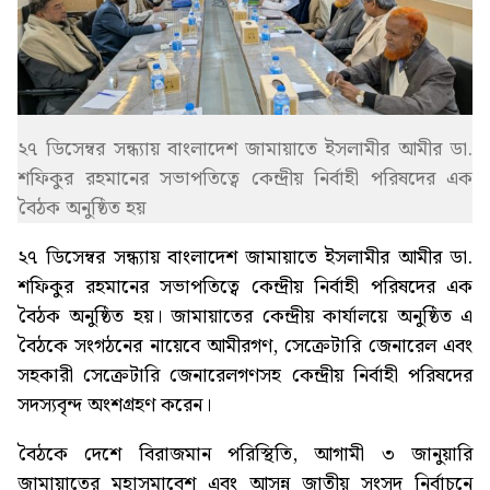
২৭ ডিসেম্বর সন্ধ্যায় বাংলাদেশ জামায়াতে ইসলামীর আমীর ডা.
শফিকুর রহমানের সভাপতিত্বে কেন্দ্রীয় নির্বাহী পরিষদের এক
বৈঠক অনুষ্ঠিত হয়
২৭ ডিসেম্বর সন্ধ্যায় বাংলাদেশ জামায়াতে ইসলামীর আমীর ডা.
শফিকুর রহমানের সভাপতিত্বে কেন্দ্রীয় নির্বাহী পরিষদের এক
বৈঠক অনুষ্ঠিত হয়। জামায়াতের কেন্দ্রীয় কার্যালয়ে অনুষ্ঠিত এ
বৈঠকে সংগঠনের নায়েবে আমীরগণ, সেক্রেটারি জেনারেল এবং
সহকারী সেক্রেটারি জেনারেলগণসহ কেন্দ্রীয় নির্বাহী পরিষদের
সদস্যবৃন্দ অংশগ্রহণ করেন।
বৈঠকে দেশে বিরাজমান পরিস্থিতি, আগামী ৩ জানুয়ারি
জামায়াতের মহাসমাবেশ এবং আসন্ন জাতীয় সংসদ নির্বাচনে