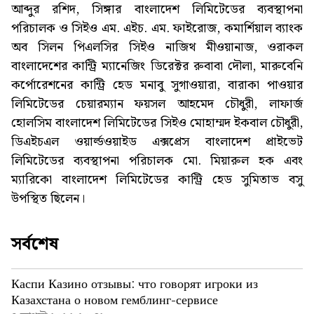
আব্দুর রশিদ, সিঙ্গার বাংলাদেশ লিমিটেডের ব্যবস্থাপনা
পরিচালক ও সিইও এম. এইচ. এম. ফাইরোজ, কমার্শিয়াল ব্যাংক
অব সিলন পিএলসির সিইও নাজিথ মীওয়ানাজ, ওরাকল
বাংলাদেশের কান্ট্রি ম্যানেজিং ডিরেক্টর রুবাবা দৌলা, মারুবেনি
কর্পোরেশনের কান্ট্রি হেড মনাবু সুগাওয়ারা, বারাকা পাওয়ার
লিমিটেডের চেয়ারম্যান ফয়সল আহমেদ চৌধুরী, লাফার্জ
হোলসিম বাংলাদেশ লিমিটেডের সিইও মোহাম্মদ ইকবাল চৌধুরী,
ডিএইচএল ওয়ার্ল্ডওয়াইড এক্সপ্রেস বাংলাদেশ প্রাইভেট
লিমিটেডের ব্যবস্থাপনা পরিচালক মো. মিয়ারুল হক এবং
ম্যারিকো বাংলাদেশ লিমিটেডের কান্ট্রি হেড সুমিতাভ বসু
উপস্থিত ছিলেন।
সর্বশেষ
Каспи Казино отзывы: что говорят игроки из
Казахстана о новом гемблинг-сервисе