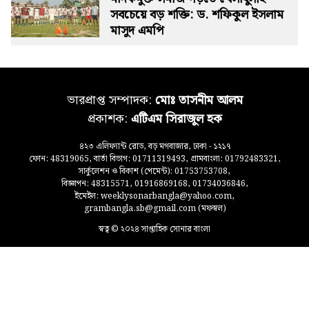
সবচেয়ে বড় শক্তি: ড. শফিকুল ইসলাম
মাসুদ এমপি
ভারপ্রাপ্ত সম্পাদক:
মোঃ তাসনীম আলম
প্রকাশক:
এটিএম সিরাজুল হক
৪২৩ এলিফ্যান্ট রোড, বড় মগবাজার, ঢাকা - ১২১৭
ফোন: 48319065, বার্তা বিভাগ: 01711319493, গ্রামবাংলা: 01792483321,
সার্কুলেশন ও বিকাশ (পেমেন্ট): 01753753708,
বিজ্ঞাপন: 48315571, 01916869168, 01734036846,
ইমেইল: weeklysonarbangla@yahoo.com,
grambangla.sb@gmail.com (মফস্বল)
স্বত্ব © ২০২৪ সাপ্তাহিক সোনার বাংলা