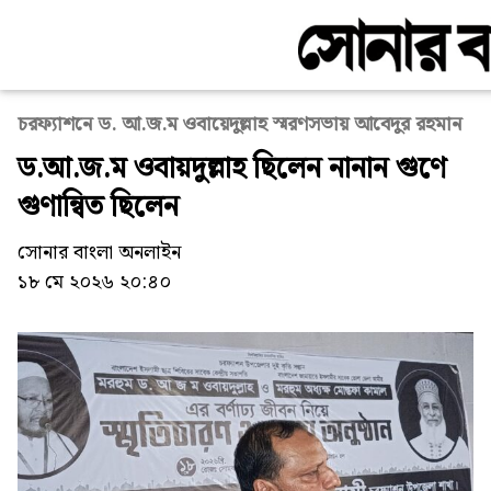
চরফ্যাশনে ড. আ.জ.ম ওবায়েদুল্লাহ স্মরণসভায় আবেদুর রহমান
ড.আ.জ.ম ওবায়দুল্লাহ ছিলেন নানান গুণে
গুণান্বিত ছিলেন
সোনার বাংলা অনলাইন
১৮ মে ২০২৬ ২০:৪০