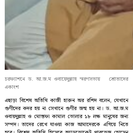
চরফ্যাশনে ড. আ.জ.ম ওবায়েদুল্লাহ স্মরণসভায় শ্রোতাদের
একাংশ
এছাড়া বিশেষ অতিথি কাজী হারুন অর রশিদ বলেন, যেখানে
গুণীদের কদর হয় না সেখানে গুণীর জন্ম হয় না। ড. আ.জ.ম
ওবায়দুল্লাহ ও মোস্তফা কামাল ভোলার ১৮ লক্ষ মানুষের জন্য
সম্পদ। তাদের রেখে যাওয়া কাজ আমাদেরকে এগিয়ে নিতে
হবে। বিশেষ অতিথি হিসেবে অ্যাডভোকেট পারভেজ হোসেন