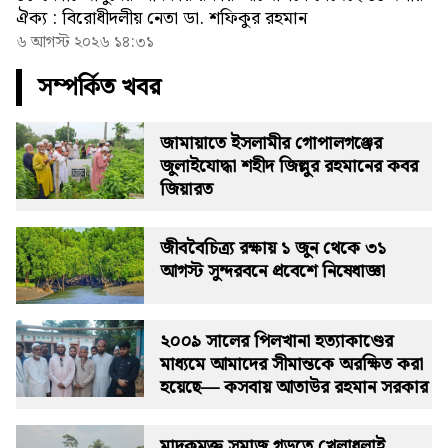
ঐক্য : বিরোধীদলীয় নেতা ডা. শফিকুর রহমান
৬ আগস্ট ২০২৬ ১৪:৩১
সম্পর্কিত খবর
জামায়াতে ইসলামীর গোপালগঞ্জের
জুলাইযোদ্ধা শহীদ জিল্লুর রহমানের কবর
জিয়ারত
জীববৈচিত্র্য রক্ষায় ১ জুন থেকে ৩১
আগস্ট সুন্দরবনে প্রবেশে নিষেধাজ্ঞা
২০০৯ সালের পিলখানা হত্যাকাণ্ডের
মাধ্যমে আমাদের সীমান্তকে অরক্ষিত করা
হয়েছে— কসবায় আতাউর রহমান সরকার
মাদকমুক্ত সমাজ গড়তে খেলাধুলাই