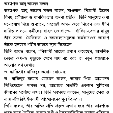
অধ্যাপক আবু তালেব মন্ডল:
অধ্যাপক আবু তালেব মন্ডল বলেন, মাওলানা নিজামী ছিলেন
বিনয়, সৌজন্য ও মানবিকতার অনন্য প্রতীক। তিনি মানুষের কথা
মনোযোগ দিয়ে শুনতেন, সহজেই আপন করে নিতেন এবং দ্বীনি
দায়িত্ব পালনে কর্মীদের সাহস জোগাতেন। সাঁথিয়া-বেড়ার মানুষ
তাঁর সততা, নৈতিকতা ও জনকল্যাণমূলক কর্মকাণ্ডের কারণে
তাঁকে হৃদয়ের গভীর আসনে স্থান দিয়েছেন।
তিনি আরও বলেন, “নিজামী সাহেব প্রমাণ করেছেন, আদর্শিক
নেতৃত্ব কখনও মৃত্যুতে থেমে যায় না; বরং তা নতুন প্রজন্মকে
আলোর পথ দেখায়।
ড. ব্যারিস্টার নাজিবুর রহমান মোমেন:
ড. নাজিবুর রহমান মোমেন বলেন, আমার পিতা আমাদের
শিখিয়েছেন—ক্ষমতা নয়, আল্লাহর সন্তুষ্টিই একজন মুমিনের
জীবনের সর্বোচ্চ লক্ষ্য। তিনি সবসময় বলতেন, মানুষের সেবা ও
ন্যায় প্রতিষ্ঠাই ইসলামী আন্দোলনের মূল উদ্দেশ্য।
তিনি বলেন, তাঁর স্মৃতির প্রতি প্রকৃত সম্মান হবে তাঁর আদর্শকে
ধারণ করে নৈতিক, কল্যাণমুখী ও ইনসাফভিত্তিক সমাজ প্রতিষ্ঠায়