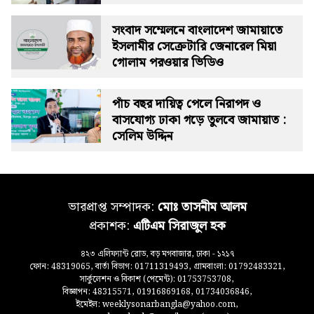
সংবাদ সম্মেলনে বাংলাদেশ জামায়াতে
ইসলামীর সেক্রেটারি জেনারেল মিয়া
গোলাম পরওয়ার ভিডিও
পাঁচ বছর দায়িত্ব পেলে নিরাপদ ও
বাসযোগ্য ঢাকা গড়ে তুলবে জামায়াত :
সেলিম উদ্দিন
ভারপ্রাপ্ত সম্পাদক:
মোঃ তাসনীম আলম
প্রকাশক:
এটিএম সিরাজুল হক
৪২৩ এলিফ্যান্ট রোড, বড় মগবাজার, ঢাকা - ১২১৭
ফোন: 48319065, বার্তা বিভাগ: 01711319493, গ্রামবাংলা: 01792483321,
সার্কুলেশন ও বিকাশ (পেমেন্ট): 01753753708,
বিজ্ঞাপন: 48315571, 01916869168, 01734036846,
ইমেইল: weeklysonarbangla@yahoo.com,