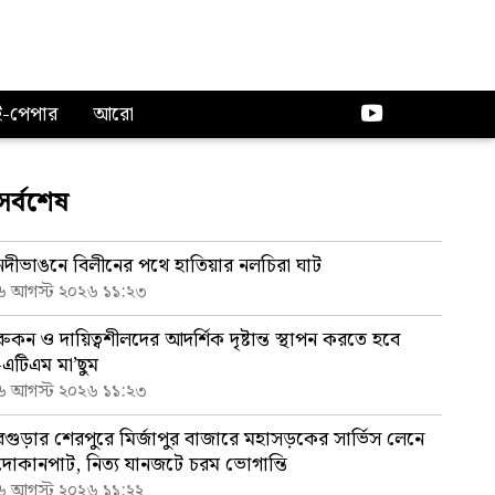
ই-পেপার
আরো
সর্বশেষ
নদীভাঙনে বিলীনের পথে হাতিয়ার নলচিরা ঘাট
৬ আগস্ট ২০২৬ ১১:২৩
রুকন ও দায়িত্বশীলদের আদর্শিক দৃষ্টান্ত স্থাপন করতে হবে
-এটিএম মা’ছুম
৬ আগস্ট ২০২৬ ১১:২৩
বগুড়ার শেরপুরে মির্জাপুর বাজারে মহাসড়কের সার্ভিস লেনে
দোকানপাট, নিত্য যানজটে চরম ভোগান্তি
৬ আগস্ট ২০২৬ ১১:২২