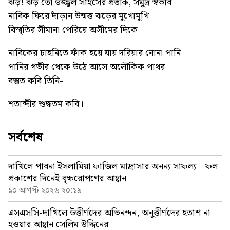
ঝড়! ঝড় তো উজ্জ্বল সাহসের প্রতীক, সমুদ্র স্বভাব
নাবিক ফিরে দাঁড়ান উন্মত্ত ঝড়ের মুখোমুখি
বিস্মৃতির সীমানা পেরিয়ে অসীমের দিকে
নাবিকের চাহনিতে ফাঁক হয়ে যায় দরিয়ার নোনা পানি
পানির গভীর থেকে উঠে আসে অলৌকিক পাথর
বস্তুত কবি তিনি-
শতাব্দীর শুদ্ধতম কবি।
সর্বশেষ
দাখিলে পাবনা ইসলামিয়া ফাজিল মাদ্রাসার অনন্য সাফল্য—ফল
প্রকাশের দিনেই বৃক্ষরোপণের আহ্বান
১০ আগস্ট ২০২৬ ২০:১৯
এসএসসি-দাখিলে উত্তীর্ণদের অভিনন্দন, অনুত্তীর্ণদের হতাশ না
হওয়ার আহ্বান সেলিম উদ্দিনের