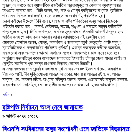
পুনরুদ্ধার করতে হলে ব্যাংকটিকে রাজনৈতিক প্রভাবমুক্ত ও পেশাদার ব্যবস্থাপনার
আওতায় আনতে হবে। তিনি বলেন, সৎ, দক্ষ ও যোগ্য ব্যক্তিদের মাধ্যমে প্রতিষ্ঠান
পরিচালনা নিশ্চিত করা জরুরি, যাতে স্বচ্ছতা ও জবাবদিহি প্রতিষ্ঠিত হয়।
তরুণ কর্মীদের উদ্দেশে তিনি বলেন, সমাজ ও রাষ্ট্র পরিবর্তনের জন্য আগে নিজেকে
পরিবর্তন করতে হবে। আদর্শ, নৈতিকতা, সততা, শৃঙ্খলা ও দক্ষতায় সমৃদ্ধ কর্মীবাহিনী
গড়ে তুলতে হবে। তিনি দেশপ্রেম, মানবিক মূল্যবোধ ও ইসলামী আদর্শে উদ্বুদ্ধ হয়ে
জাতির কল্যাণে কাজ করার আহ্বান জানান জামায়াতের এই কেন্দ্রীয় নেতা।
মোবারক হোসাইন বলেন, যোগ্য, আদর্শবান ও জনকল্যাণমুখী নেতৃত্বই একটি সমৃদ্ধ,
ন্যায়ভিত্তিক ও কল্যাণরাষ্ট্র প্রতিষ্ঠার পূর্বশর্ত। এজন্য প্রত্যেক কর্মীকে আত্মগঠন,
সমাজসেবা এবং জনগণের আস্থা অর্জনের লক্ষ্যে নিরলসভাবে কাজ করে যেতে হবে।
অনুষ্ঠানে সভাপতিত্ব করেন বাংলাদেশ জামায়াতে ইসলামীর চাঁদপুর জেলা শাখার আমীর ও
কেন্দ্রীয় মজলিসে শূরা সদস্য মাওলানা বিল্লাহ হোসেন মিয়াজী।
এ সময় বক্তব্য দেন কেন্দ্রীয় মজলিসে শূরা সদস্য নজরুল ইসলাম খাদেম, অধ্যাপক
লিয়াকত আলী, বীর মুক্তিযোদ্ধা আবদুস সাত্তার, মাওলানা আবদুর রহীম, ড. আবদুল
মান্নান, মো. আবদুল মতিন, অধ্যক্ষ সফিকুল আলম হেলাল, এডভোকেট মাসুদুল ইসলাম,
অধ্যাপক মো. হোসাইন, মো. জাহাঙ্গীর আলম প্রধান এবং মো. হারুন আর-রশিদ।
সর্বশেষ
রাষ্টপতি নির্বাচনে অংশ নেবে জামায়াত
৯ আগস্ট ২০২৬ ১০:১২
বিএনপি সংবিধানের ভঙ্গুর সংশোধনী এনে জাতিকে বিভ্রান্ত