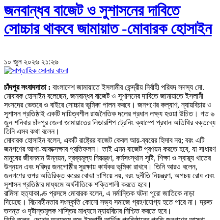
জনবান্ধব বাজেট ও সুশাসনের দাবিতে
সোচ্চার থাকবে জামায়াত -মোবারক হোসাইন
১০ জুন ২০২৬ ২১:২৬
চাঁদপুর সংবাদদাতা :
বাংলাদেশ জামায়াতে ইসলামীর কেন্দ্রীয় নির্বাহী পরিষদ সদস্য মো.
মোবারক হোসাইন বলেছেন, জনবান্ধব বাজেট ও সুশাসনের দাবিতে জামায়াতে ইসলামী
সংসদের ভেতরে ও বাইরে সোচ্চার ভূমিকা পালন করবে। জনগণের কল্যাণ, ন্যায়বিচার ও
সুশাসন প্রতিষ্ঠাই একটি দায়িত্বশীল রাজনৈতিক দলের প্রধান লক্ষ্য হওয়া উচিত। গত ৬
জুন শনিবার চাঁদপুর জেলা জামায়াতের লিডারশিপ ট্রেনিং ক্যাম্পে প্রধান অতিথির বক্তব্যে
তিনি এসব কথা বলেন।
মোবারক হোসাইন বলেন, একটি রাষ্ট্রের বাজেট কেবল আয়-ব্যয়ের হিসাব নয়; বরং এটি
জনগণের আশা-আকাক্সক্ষার প্রতিফলন। তাই এমন বাজেট প্রণয়ন করতে হবে, যা সাধারণ
মানুষের জীবনমান উন্নয়ন, দ্রব্যমূল্য নিয়ন্ত্রণ, কর্মসংস্থান সৃষ্টি, শিক্ষা ও স্বাস্থ্য খাতের
উন্নয়ন এবং দরিদ্র জনগোষ্ঠীর সুরক্ষায় কার্যকর ভূমিকা রাখবে। তিনি আরও বলেন,
জনগণের ওপর অতিরিক্ত করের বোঝা চাপিয়ে নয়, বরং দুর্নীতি নিয়ন্ত্রণ, অপচয় রোধ এবং
সুশাসন প্রতিষ্ঠার মাধ্যমে অর্থনীতিকে শক্তিশালী করতে হবে।
রামিসা হত্যাকাণ্ড প্রসঙ্গে মোবারক বলেন, এ মর্মান্তিক ঘটনা পুরো জাতিকে নাড়া
দিয়েছে। বিচারহীনতার সংস্কৃতি কোনো সভ্য সমাজে গ্রহণযোগ্য হতে পারে না। দ্রুত
তদন্ত ও দৃষ্টান্তমূলক শাস্তির মাধ্যমে ন্যায়বিচার নিশ্চিত করতে হবে।
তিনি বলেন, দেশের অন্যতম বৃহৎ ইসলামী আর্থিক প্রতিষ্ঠানের প্রতি জনগণের আস্থা