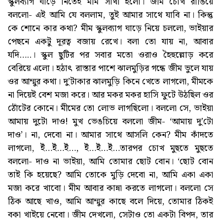
স্কুলব্যাগ ঘাড়ে নিতেই মীম সাথী হলো। জীম চোখ রাঙিয়ে
বললো- এই আমি যে বললাম, তুই আমার সাথে যাবি না। কিন্তু
কে শোনে কার কথা? মীম স্কুলব্যাগ ঘাড়ে নিয়ে চললো, ভাইয়ার
পেছনে একটু দূরত্ব বজায় রেখে। বলা তো যায় না, আবার
যদি…..। স্কুল ছুটির পর সবার মতো ওরাও হৈহুল্লোড় করে
বেরিয়ে এলো। হঠাৎ রাস্তার পাশে ঝালমুড়ির গন্ধে জীম ভুলে যায়
ওর আম্মুর কথা। দু’টাকার ঝালমুড়ি কিনে খেতে লাগলো, মীমকে
না দিয়েই বেশ মজা করে। আর মকর মকর হাসি ফুটে উঠছিল ওর
ঠোঁটের কোনে। মীমের তো লোভ লাগছিলো। বললো সে, ভাইয়া
আমায় দুটো দাও! মুখ ভেঙচিয়ে বললো জীম- ‘আমায় দু’টো
দাও’। না, দেবো না। আমার সাথে আসলি কেন? মীম কাঁদতে
লাগলো, ইঁ…ইঁ…ইঁ…, ইঁ…ইঁ…ইঁ…তারপর চোখ মুছতে মুছতে
বললো- দাও না ভাইয়া, আমি তোমার ছোট বোন। ‘ছোট বোন
তাই কি হয়েছে? আমি তোকে মুড়ি দেবো না, আমি একা একা
মজা করে খাবো। মীম আবার কান্না করতে লাগলো। বললো সে
ঠিক আছে খাও, আমি আম্মুর কাছে বলে দিয়ে, তোমার ঠিকই
বকা খাইয়ে নেবো। জীম দেখলো, সেটাও তো একটা বিপদ, তার