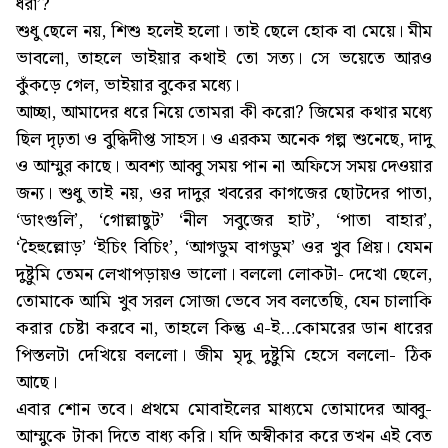
ধরা’?
শুধু ছেলে নয়, শিশু হলেই হলো। তাই ছেলে হোক বা মেয়ে। মীম
ভাবলো, তাহলে ভাইয়ার কথাই তো সত্য। সে ভয়েতে আরও
কুঁকড়ে গেল, ভাইয়ার বুকের মধ্যে।
আচ্ছা, আমাদের ধরে নিয়ে তোমরা কী করো? জিমের কথার মধ্যে
ছিল দৃঢ়তা ও বুদ্ধিদীপ্ত সাহস। ও এরকম অনেক গল্প শুনেছে, দাদু
ও আম্মুর কাছে। অবশ্য আব্বু সময় পান না অফিসে সময় দেওয়ার
জন্য। শুধু তাই নয়, ওর দাদুর খবরের কাগজের ছোটদের পাতা,
‘ডাংগুলি’, ‘গোল্লাছুট’ ‘নীল সবুজের হাট’, ‘পাতা বাহার’,
‘হৈহুল্লোড়’ ‘ইচিং বিচিং’, ‘আগডুম বাগডুম’ ওর খুব প্রিয়। যেমন
দুষ্টুমি তেমন লেখাপড়ায়ও ভালো। বললো লোকটা- দেখো ছেলে,
তোমাকে আমি খুব সরল সোজা ভেবে সব বলতেছি, যেন চালাকি
করার চেষ্টা করবে না, তাহলে কিন্তু এ-ই…কোমরের ডান ধারের
পিস্তলটা দেখিয়ে বললো। জীম মৃদু দুষ্টুমি হেসে বললো- ঠিক
আছে।
এবার শোন তবে। প্রথমে মোবাইলের মাধ্যমে তোমাদের আব্বু-
আম্মুকে টাকা দিতে বাধ্য করি। যদি অস্বীকার করে তখন এই বেত