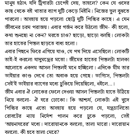
মানুষ হঠাৎ যদি ট্রিগারটা চেপেই দেয়, তাহলে? কেন যে ওদের
কাছ থেকে বই খাতার ব্যাগ দুটি কেড়ে নিইনি। নিজের ভুল বুঝতে
পারলো। অসহায় হয়ে পড়লো ছোট্ট দুটি পিচ্চির কাছে। এ যেন
জীবনের চরম পরাজয়। এবার গর্জন করে উঠলো জীম- কী হলো,
কথা শুনছো না কেন? মরতে চাও? ছাড়ো, ছাড়ো বলছি। লোকটা
তার হাতের পিস্তল ছাড়তে বাধ্য হলো।
এবার পিছনে ফিরে এগিয়ে যাও, যে পথ দিয়ে এসেছিলে। লোকটি
তাই-ই করলো যাদুমন্ত্রের মতো। জীমের হাতের পিস্তলটা হালকা
আলোতে একদম আসল পিস্তলই মনে হচ্ছিলো। এদিকে মীম তার
ভাইয়ার কাণ্ড দেখে তো অবাক হয়ে গেছে। ভাগ্যিস, পিস্তলটা
সেই’ই ভাইয়ার ব্যাগের মধ্যে ঢুকিয়ে দিয়েছিলো, নইলে…।
জীম এবার ঐ লোকের ফেলে দেওয়া আসল পিস্তলটা হাতে উঠিয়ে
নিয়ে বললো- ঐ ঘরে ঢোকো। কি আশ্চর্য, লোকটা এই খুদে
পিচ্চির কাছে এতো অসহায় হয়ে পড়লো যে, যন্ত্রচালিতো
রোবটের ন্যায় নির্দেশ পালন করে ঢুকে পড়লো, সেই
‘আয়নাঘরের’ মধ্যে। দারোয়ানকে বললো, তালা মারো। দারোয়ান
বললো, কী হবে তালা মেরে?