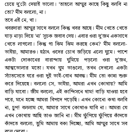
চেয়ে দু’টো দেয়াই ভালো। ‘তাহলে আম্মুর কাছে কিছু বলবি না
তো? মীম বললো, না।
তবে এই নে, খা।
খবরদার! আম্মুর সাথে বললে কিন্তু খবর আছে। মীম খেতে খেতে
ঘাড় নাড়া দিয়ে ‘না’ সূচক জবাব দেয়। এবার ওরা দু’জন একসাথে
খেতে লাগলো। কিন্তু গা ঝিম ঝিম করছে কেন? মীম বললো-
ভাইয়া, আমারও। হঠাৎ ওদের চোখ জড়িয়ে এলো ঘুমে। পাশে
একটা দোকানের বারান্দায় ঘুমিয়ে পড়লো ওরা দু’জন,
আত্মভোলার মতো। যখন ঘুম ভাঙলো, তখন দেখলো একটা
স্যাঁতসেতে ঘরে ওরা দুই ভাই-বোন আবদ্ধ। মীম তো কান্না শুরু
করে দিয়েছে। বললো সে, ভাইয়া, আমরা এখন কোথায়? আমি
বাড়ি যাবো। জীম বললো, এই কান্দিসনে থাম! বাড়ি যাওয়া হবে
পরে, মনে হচ্ছে আমরা বিপদে পড়েছি। এখন কোনো কথা বলবি
না, চুপ! বললাম যে, আমার সাথে কোথাও যাবি না। আমরা যে
এখন কোথায় আছি তাও জানি না। মীম ফুঁপিয়ে ফুঁপিয়ে কাঁদতে
কাঁদতে বললো, তুমি আমায় বকা দিচ্ছো, আমি আম্মুর সাথে সব
বলে দেবো।