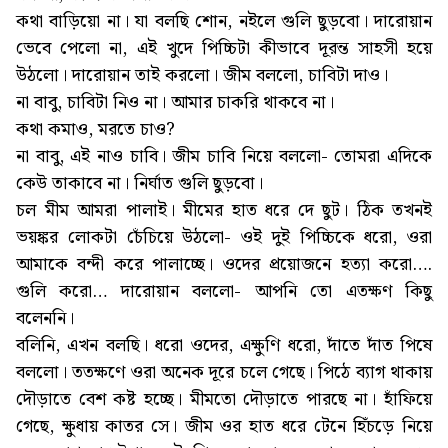
কথা বাড়িয়ো না। যা বলছি শোন, নইলে গুলি ছুড়বো। দারোয়ান
ভেবে পেলো না, এই খুদে পিচ্চিটা কীভাবে দূরন্ত সাহসী হয়ে
উঠলো। দারোয়ান তাই করলো। জীম বললো, চাবিটা দাও।
না বাবু, চাবিটা নিও না। আমার চাকরি থাকবে না।
কথা কমাও, মরতে চাও?
না বাবু, এই নাও চাবি। জীম চাবি নিয়ে বললো- তোমরা এদিকে
কেউ তাকাবে না। নির্ঘাত গুলি ছুড়বো।
চল মীম আমরা পালাই। মীমের হাত ধরে দে ছুট। ঠিক তখনই
ভয়ঙ্কর লোকটা চেঁচিয়ে উঠলো- ওই দুই পিচ্চিকে ধরো, ওরা
আমাকে বন্দী করে পালাচ্ছে। ওদের প্রয়োজনে হত্যা করো….
গুলি করো… দারোয়ান বললো- আপনি তো এতক্ষণ কিছু
বলেননি।
বলিনি, এখন বলছি। ধরো ওদের, এক্ষুণি ধরো, দাঁতে দাঁত পিষে
বললো। ততক্ষণে ওরা অনেক দূরে চলে গেছে। পিঠে ব্যাগ থাকায়
দৌড়াতে বেশ কষ্ট হচ্ছে। মীমতো দৌড়াতে পারছে না। হাঁফিয়ে
গেছে, ক্ষুধায় কাতর সে। জীম ওর হাত ধরে টেনে হিঁচড়ে নিয়ে