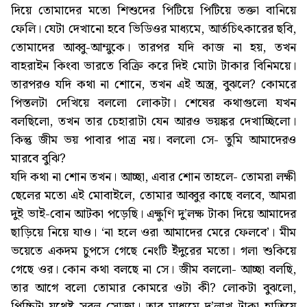
দিয়ে তোমাদের মতো শিশুদের পিটিয়ে পিটিয়ে তক্তা বানিয়ে
ফেলি। যেটা দেখানো হবে ভিডিওর মাধ্যমে, আর্তচিৎকারের ছবি,
তোমাদের আব্বু-আম্মুকে। তারপর যদি কাজ না হয়, তখন
বাহরাইন কিংবা ভারতে বিক্রি করে দিই মোটা টাকার বিনিময়ে।
তারপরও যদি কথা না শোনে, তখন এই অস্ত্র, বুঝলে? কোমরে
পিস্তলটা দেখিয়ে বললো লোকটা। শেষের কথাগুলো যখন
বলছিলো, তখন তার চেহারাটা যেন আরও ভয়ঙ্কর দেখাচ্ছিলো।
কিন্তু জীম ভয় পাবার পাত্র নয়। বললো সে- তুমি আমাদেরও
মারবে বুঝি?
যদি কথা না শোন তখন। আচ্ছা, এবার শোন তাহলে- তোমরা লক্ষী
ছেলের মতো এই মোবাইলে, তোমার আব্বুর কাছে বলবে, আমরা
দুই ভাই-বোন আটকা পড়েছি। এক্ষুণি দু’লক্ষ টাকা দিয়ে আমাদের
ছাড়িয়ে নিয়ে যাও। ‘না হলে ওরা আমাদের মেরে ফেলবে’। মীম
ভয়েতে একদম চুপসে গেছে নেংটি ইঁদুরের মতো। গলা শুকিয়ে
গেছে ওর। কোন কথা বলছে না সে। জীম বললো- আচ্ছা বলছি,
তার আগে বলো তোমার কোমরে ওটা কী? লোকটা বুঝলো,
পিচ্চিটা যথেষ্ট সরল সোজা। তার মাধ্যমে দু’লাখ টাকা হাতিয়ে