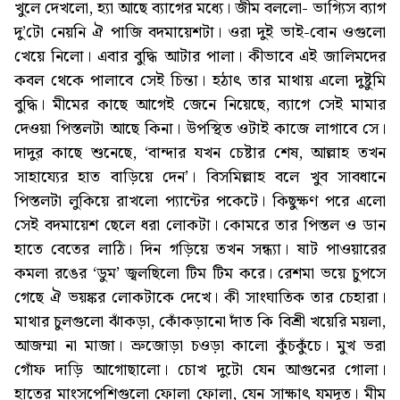
খুলে দেখলো, হ্যা আছে ব্যাগের মধ্যে। জীম বললো- ভাগ্যিস ব্যাগ
দু’টো নেয়নি ঐ পাজি বদমায়েশটা। ওরা দুই ভাই-বোন ওগুলো
খেয়ে নিলো। এবার বুদ্ধি আটার পালা। কীভাবে এই জালিমদের
কবল থেকে পালাবে সেই চিন্তা। হঠাৎ তার মাথায় এলো দুষ্টুমি
বুদ্ধি। মীমের কাছে আগেই জেনে নিয়েছে, ব্যাগে সেই মামার
দেওয়া পিস্তলটা আছে কিনা। উপস্থিত ওটাই কাজে লাগাবে সে।
দাদুর কাছে শুনেছে, ‘বান্দার যখন চেষ্টার শেষ, আল্লাহ তখন
সাহায্যের হাত বাড়িয়ে দেন’। বিসমিল্লাহ বলে খুব সাবধানে
পিস্তলটা লুকিয়ে রাখলো প্যান্টের পকেটে। কিছুক্ষণ পরে এলো
সেই বদমায়েশ ছেলে ধরা লোকটা। কোমরে তার পিস্তল ও ডান
হাতে বেতের লাঠি। দিন গড়িয়ে তখন সন্ধ্যা। ষাট পাওয়ারের
কমলা রঙের ‘ডুম’ জ্বলছিলো টিম টিম করে। রেশমা ভয়ে চুপসে
গেছে ঐ ভয়ঙ্কর লোকটাকে দেখে। কী সাংঘাতিক তার চেহারা।
মাথার চুলগুলো ঝাঁকড়া, কোঁকড়ানো দাঁত কি বিশ্রী খয়েরি ময়লা,
আজম্মা না মাজা। ভ্রুজোড়া চওড়া কালো কুঁচকুঁচে। মুখ ভরা
গোঁফ দাড়ি আগোছালো। চোখ দুটো যেন আগুনের গোলা।
হাতের মাংসপেশিগুলো ফোলা ফোলা, যেন সাক্ষাৎ যমদূত। মীম