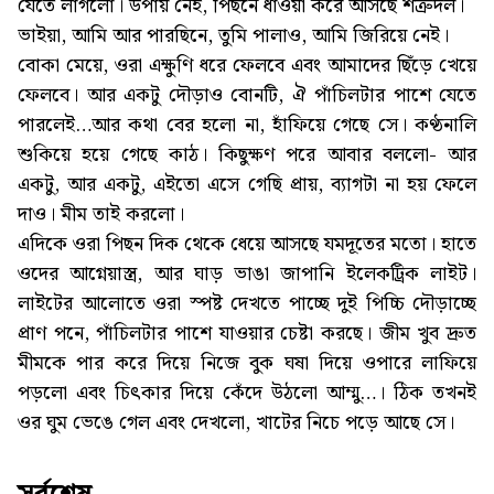
যেতে লাগলো। উপায় নেই, পিছনে ধাওয়া করে আসছে শত্রুদল।
ভাইয়া, আমি আর পারছিনে, তুমি পালাও, আমি জিরিয়ে নেই।
বোকা মেয়ে, ওরা এক্ষুণি ধরে ফেলবে এবং আমাদের ছিঁড়ে খেয়ে
ফেলবে। আর একটু দৌড়াও বোনটি, ঐ পাঁচিলটার পাশে যেতে
পারলেই…আর কথা বের হলো না, হাঁফিয়ে গেছে সে। কণ্ঠনালি
শুকিয়ে হয়ে গেছে কাঠ। কিছুক্ষণ পরে আবার বললো- আর
একটু, আর একটু, এইতো এসে গেছি প্রায়, ব্যাগটা না হয় ফেলে
দাও। মীম তাই করলো।
এদিকে ওরা পিছন দিক থেকে ধেয়ে আসছে যমদূতের মতো। হাতে
ওদের আগ্নেয়াস্ত্র, আর ঘাড় ভাঙা জাপানি ইলেকট্রিক লাইট।
লাইটের আলোতে ওরা স্পষ্ট দেখতে পাচ্ছে দুই পিচ্চি দৌড়াচ্ছে
প্রাণ পনে, পাঁচিলটার পাশে যাওয়ার চেষ্টা করছে। জীম খুব দ্রুত
মীমকে পার করে দিয়ে নিজে বুক ঘষা দিয়ে ওপারে লাফিয়ে
পড়লো এবং চিৎকার দিয়ে কেঁদে উঠলো আম্মু…। ঠিক তখনই
ওর ঘুম ভেঙে গেল এবং দেখলো, খাটের নিচে পড়ে আছে সে।