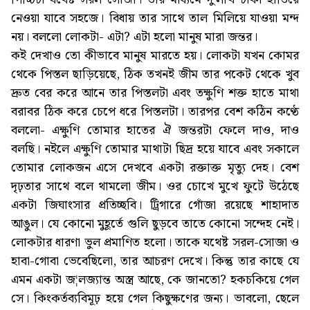
নেওয়া যাবে সহজে। বিধায় তার সাথে তাল মিলিয়ে যাওয়া মন্দ
নয়। বললো লোকটা- এটা? এটা হলো মানুষ মারা জন্তর।
কই দেখাও তো কীভাবে মানুষ মারতে হয়। লোকটা যখন কোমর
থেকে পিস্তল ছাড়িয়েছে, ঠিক তখনই জীম তার পকেট থেকে খুব
দ্রুত বের করে আনে তার পিস্তলটা এবং তক্ষুণি শক্ত হাতে মাথা
বরাবর ঠিক করে চেপে ধরে পিস্তলটা। তারপর বেশ কঠিন কণ্ঠে
বললো- এক্ষুণি তোমার হাতের ঐ জন্তরটা ফেলে দাও, দাও
বলছি। নইলে এক্ষুণি তোমার মাথাটা ছিদ্র হয়ে যাবে এবং সকালে
তোমার লোকজন এসে দেখবে একটা রক্তাক্ত মৃত্যু দেহ। বেশ
দৃঢ়তার সাথে বলে থামলো জীম। ওর চোখে মুখে ফুটে উঠেছে
একটা জিঘাংসার প্রতিচ্ছবি। ট্রিগারে গোঁজা রয়েছে শাহাদাত
আঙুল। যে কোনো মুহূর্তে গুলি ছুড়বে তাতে কোনো সন্দেহ নেই।
লোকটার ধারণা ভুল প্রমাণিত হলো। তাকে যথেষ্ট সরল-সোজা ও
হাবা-গোবা ভেবেছিলো, তার আচরণ দেখে। কিন্তু তার কাছে যে
এমন একটা জ¦লজ্যান্ত অস্ত্র আছে, কে জানতো? হকচকিয়ে গেল
সে। কিংকর্তব্যবিমূঢ় হয়ে গেল কিছুক্ষণের জন্য। ভাবলো, ছেলে