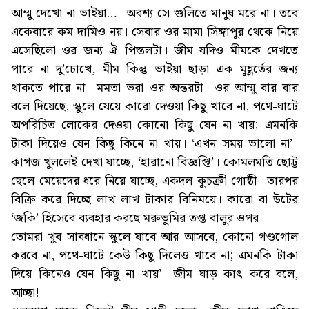
আম্মু দেখো না ভাইয়া…। অবশ্য সে গুলিতে মানুষ মরে না। তবে
একেবারে কম দামিও নয়। সেবার ওর মামা সিঙ্গাপুর থেকে নিয়ে
এসেছিলো ওর জন্য ঐ পিস্তলটা। জীম যদিও মীমকে দেখতে
পারে না দু’চোখে, মীম কিন্তু ভাইয়া ছাড়া এক মুহূর্তের জন্য
থাকতে পারে না। মমতা ভরা ওর অন্তরটা। ওর আম্মু বার বার
বলে দিয়েছে, স্কুলে যেয়ে কারো দেওয়া কিছু খাবে না, পথে-ঘাটে
অপরিচিত লোকের দেওয়া কোনো কিছু যেন না খায়; এমনকি
টাকা দিয়েও যেন কিছু কিনে না খায়। ‘এখন সময় ভালো না’।
কাগজ খুললেই দেখা যাচ্ছে, ‘হারানো বিজ্ঞপ্তি’। কোমলমতি ছোট্ট
ছেলে মেয়েদের ধরে নিয়ে যাচ্ছে, একদল কুচক্রী গোষ্ঠী। তারপর
বিক্রি করে দিচ্ছে লাখ লাখ টাকার বিনিময়ে। কারো বা উটের
‘জকি’ হিসেবে ব্যবহার করছে মরুভূমির তপ্ত বালুর ওপর।
তোমরা খুব সাবধানে স্কুলে যাবে আর আসবে, কোনো গণ্ডগোল
করবে না, পথে-ঘাটে কেউ কিছু দিলেও খাবে না; এমনকি টাকা
দিয়ে কিনেও যেন কিছু না খায়’। জীম ঘাড় কাৎ করে বলে,
আচ্ছা!