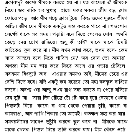
একবিন্দু? অবশ্য মীমকে বলতে হয় না। যত ঝামেলা ঐ জীমকে
নিয়ে। ওর নাকি সব মুখস্থ। হাসে মকর মকর। জীম বড়, ক্লাস
ফোরে পড়ে। আর মীম পড়ে ক্লাস টুতে। কিন্তু ওদের দুজনে ভীষণ
আড়ি। জীম যেন মীমকে একটুও সহ্য করতে পারে না। গণ্ডগোল
লেগেই থাকে সব সময়। পড়াটা বলে নিতে গেলেও দোষ। অমনি
তেড়ে দেয় চোখ রাঙিয়ে। শুধু কী তাই? মাঝে মাঝে চিমটি
কাটতেও ভুল করে না। মীম যখন কান্না করে, তখন বলে- কেন
স্যার আসলে বলে নিতে পারিস নে? ‘সব দোষ তো আমার’।
অগত্যা মীম মন ভার করে ফিরে আসে ওর পড়ার টেবিলে।
সবসময় হিংসুটে ভাব। খাওয়ার সময়ও তাই, মীমের চেয়ে ওর
বেশি দিতে হবে। যদি একটু কম হয়েছে তো মহা হুলস্থুল বাধিয়ে
বসবে। অবশ্য ওর আম্মু তখন রাগ সহ্য করতে না পেরে বসিয়ে
দেন দুটি ‘ঘা’। সারা দিন রৌদ্রে টো টো করে ঘুরে বেড়াবে খেলনা
পিস্তলটা নিয়ে। কারো‌‍‌‌ বা গাছ থেকে পেয়ারা চুরি, কারো বা
কামরাঙা, আর পাখি শিকার তো আছেই। কতক্ষণ সহ্য করা যায়।
সমবয়সীদের সাথেও দুষ্টুমি করতে ভুল করে না। মীমকে মাঝে
মাঝে খেলনা পিস্তল দিয়ে গুলি করতে যায়। মীম কেঁদে ওঠে-