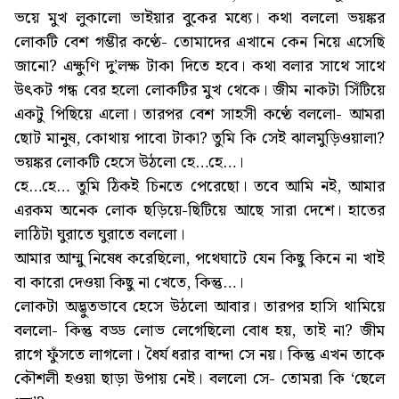
ভয়ে মুখ লুকালো ভাইয়ার বুকের মধ্যে। কথা বললো ভয়ঙ্কর
লোকটি বেশ গম্ভীর কণ্ঠে- তোমাদের এখানে কেন নিয়ে এসেছি
জানো? এক্ষুণি দু’লক্ষ টাকা দিতে হবে। কথা বলার সাথে সাথে
উৎকট গন্ধ বের হলো লোকটির মুখ থেকে। জীম নাকটা সিঁটিয়ে
একটু পিছিয়ে এলো। তারপর বেশ সাহসী কণ্ঠে বললো- আমরা
ছোট মানুষ, কোথায় পাবো টাকা? তুমি কি সেই ঝালমুড়িওয়ালা?
ভয়ঙ্কর লোকটি হেসে উঠলো হে…হে…।
হে…হে… তুমি ঠিকই চিনতে পেরেছো। তবে আমি নই, আমার
এরকম অনেক লোক ছড়িয়ে-ছিটিয়ে আছে সারা দেশে। হাতের
লাঠিটা ঘুরাতে ঘুরাতে বললো।
আমার আম্মু নিষেধ করেছিলো, পথেঘাটে যেন কিছু কিনে না খাই
বা কারো দেওয়া কিছু না খেতে, কিন্তু…।
লোকটা অদ্ভুতভাবে হেসে উঠলো আবার। তারপর হাসি থামিয়ে
বললো- কিন্তু বড্ড লোভ লেগেছিলো বোধ হয়, তাই না? জীম
রাগে ফুঁসতে লাগলো। ধৈর্য ধরার বান্দা সে নয়। কিন্তু এখন তাকে
কৌশলী হওয়া ছাড়া উপায় নেই। বললো সে- তোমরা কি ‘ছেলে