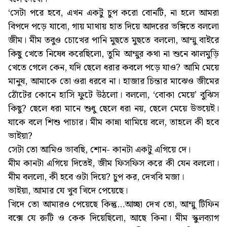
‘সেটা পরে হবে, এখন একটু চুপ করো বোনটি, না হলে আমরা
বিপদে পড়ে যাবো, গায় মাথায় হাত দিয়ে আদরের ভঙ্গিতে বললো
জীম। মীম তবুও চোখের পানি মুছতে মুছতে বললো, আম্মু বাইরে
কিছু খেতে নিষেধ করেছিলো, তুমি আম্মুর কথা না শুনে ঝালমুড়ি
খেতে গেলে কেন, যদি ছেলে ধরার কবলে পড়ে যাও? আমি মেয়ে
মানুষ, আমাকে তো ওরা ধরবে না। হাজার চিন্তার মাঝেও জীমের
ঠোঁটের কোনে হাসি ফুটে উঠলো। বললো, ‘বোকা মেয়ে’ বুঝিস
কিছু? ছেলে ধরা মানে শুধু ছেলে ধরা নয়, ছেলে মেয়ে উভয়েই।
যাকে বলে শিশু পাচার। মীম কান্না থামিয়ে বলে, তাহলে কী হবে
ভাইয়া?
সেটা তো আমিও ভাবছি, শোন- কানটা একটু এগিয়ে দে।
মীম কানটা এগিয়ে দিতেই, জীম ফিসফিস করে কী যেন বললো।
মীম বললো, কী হবে ওটা দিয়ে? চুপ কর, দেখবি মজা।
ভাইয়া, আমার যে খুব খিদে পেয়েছে।
খিদে তো আমারও পেয়েছে কিন্তু…আচ্ছা দেখ তো, আম্মু টিফিন
বক্সে যে রুটি ও কেক দিয়েছিলো, আছে কিনা। মীম স্কুলব্যাগ