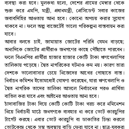
ব্যবস্থা করা হবে। মূলকথা হলো, দেশের গ্রামের মেম্বার থেকে
শুরু করে এমপি, মন্ত্রী, প্রধানমন্ত্রী, প্রেসিডেন্ট সবার কাজের
জবাবদিহির আওতায় আনা হবে। কোনো অপচয় করার সুযোগ
থাকবে না। ফলে অল্প বাজেটেই ভালো পরিকল্পনা বাস্তবায়ন করা
যাবে।
আবার বলতে চাই, জামায়াত জোটের পরিধি যেমন বাড়ছে;
অন্যদিকে জোটের প্রার্থীরাও জনগণের কাছে পৌঁছাতে পারবেন।
ফলে বিএনপির প্রার্থীরা হাজার হাজার কোটি টাকা ঋণখেলাপির
তালিকায় পড়েছে। দ্বৈত নাগরিকের ঘটনাও কম নয়। কারণ তারা
দেশকে ভালোবাসার চেয়ে নিজেদের আখের গোছাতে ব্যস্ত।
নির্বাচন কমিশন ইতোমধ্যেই ঘোষণা করেছেন, যারা ঋণখেলাপি ও
দ্বৈত নাগরিক তাদের তালিকা আসলে নির্বাচনের পরও প্রার্থিতা
বাতিল করা যাবে এবং আইনের আওতায় আনা হবে।
চাঁদাবাজির টাকা দিয়ে কোটি কোটি টাকা খরচ করে নমিনেশন
নিয়ে নির্বাচনী মাঠে জনগণকে ব্যবহার না করে ভোট কারচুপির
টার্গেট করছে। এবার ভোট কারচুপি বা ডাকাতির চিন্তা করলে
ভোটকেন্দ্র থেকে সুস্থ অবস্থায় বাড়ি ফেরা যাবে না। ছাত্র-যুবকরা