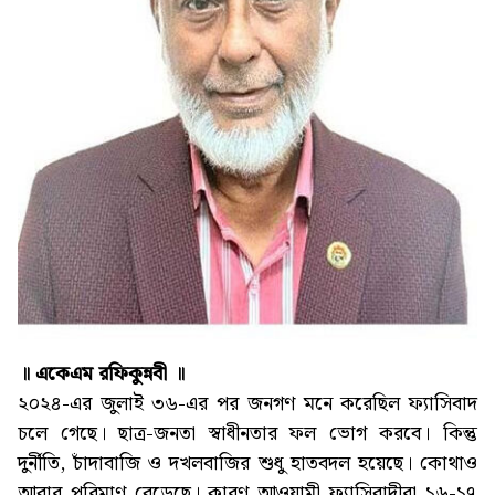
॥ একেএম রফিকুন্নবী ॥
২০২৪-এর জুলাই ৩৬-এর পর জনগণ মনে করেছিল ফ্যাসিবাদ
চলে গেছে। ছাত্র-জনতা স্বাধীনতার ফল ভোগ করবে। কিন্তু
দুর্নীতি, চাঁদাবাজি ও দখলবাজির শুধু হাতবদল হয়েছে। কোথাও
আবার পরিমাণ বেড়েছে। কারণ আওয়ামী ফ্যাসিবাদীরা ১৬-১৭