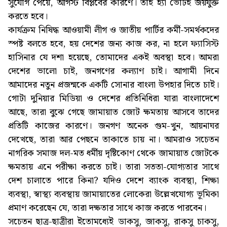
সুযোগ পেয়ে, আগস্ট বিপ্লবের কারণে। তাই হ্যাঁ ভোটই জয়যুক্ত
করতে হবে।
কার্যক্রম নিষিদ্ধ আওয়ামী লীগ ও জাতীয় পার্টির কর্মী-সমর্থকদের
স্পষ্ট বলতে হবে, হয় দেশের জন্য কাজ কর, না হলে ফ্যাসিস্ট
হাসিনার যে দশা হয়েছে, তোমাদের একই অবস্থা হবে। আমরা
দেশের ভালো চাই, জনগণের কল্যাণ চাই। আগামী দিনে
আমাদের নতুন প্রজন্মকে একটি সোনার বাংলা উপহার দিতে চাই।
গোটা দুনিয়ার মিডিয়া ও দেশের প্রতিনিধিরা যারা বাংলাদেশে
আছে, তারা বুঝে গেছে জামায়াত জোট ক্ষমতায় আসবে তাদের
প্রতিটি কাজের কারণে। জনগণ অনেক গুম-খুন, আয়নাঘর
দেখেছে, তারা আর পেছনে তাকাতে চায় না। আমরাও সচেতন
নাগরিক সমাজ দল-মত ধর্মীয় দৃষ্টিকোণ থেকে জামায়াত জোটকে
ক্ষমতায় এনে পরীক্ষা করতে চাই। তারা সততা-যোগ্যতার সাথে
দেশ চালাতে পারে কিনা? যদিও দেশে ব্যাংক ব্যবস্থা, শিক্ষা
ব্যবস্থা, স্বাস্থ্য ব্যবস্থায় জামায়াতের লোকেরা উল্লেখযোগ্য ভূমিকা
প্রমাণ করেছেন যে, তারা দক্ষতার সাথে কাজ করতে পারবেন।
সচেতন ছাত্র-ছাত্রীরা ইতোমধ্যেই ডাকসু, জাকসু, রাকসু চাকসু,