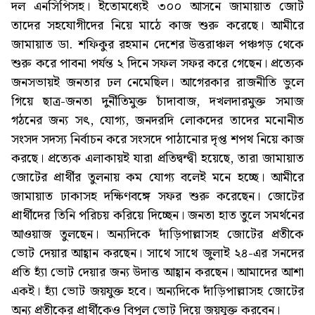
দল এনসিপিসহ। ইতোমধ্যেই ৩০০ আসনে জামায়াত জোট
তাদের সহযোগীদের নিয়ে মাঠে কাজ শুরু করেছে। আমীরে
জামায়াত ডা. শফিকুর রহমান দেশের উত্তরাঞ্চল পঞ্চগড় থেকে
শুরু করে পাবনা পর্যন্ত ২ দিনে সফল সফর করে গেছেন। প্রত্যেক
জনসভায়ই জনতার ঢল নেমেছিল। আগেরকার রাজনীতি ভুলে
গিয়ে ছাত্র-জনতা দুর্নীতিমুক্ত চাঁদাবাজ, দখলদারমুক্ত সমাজ
গঠনের জন্য সৎ, যোগ্য, জনদরদি লোকদের তাদের মনোনীত
সংসদ সদস্য নির্বাচন করে সংসদে পাঠানোর দৃপ্ত শপথ নিয়ে কাজ
করছে। প্রত্যেক এলাকায়ই যারা প্রতিদ্বন্দ্বী হয়েছে, তারা জামায়াত
জোটের প্রার্থীর তুলনায় কম যোগ্য বলেই মনে হচ্ছে। আমীরে
জামায়াত ঢাকাসহ দক্ষিণবঙ্গে সফর শুরু করেছেন। জোটের
প্রার্থীদের তিনি পরিচয় করিয়ে দিচ্ছেন। জনতা হাত তুলে সমর্থনের
আওয়াজ তুলছেন। অন্যদিকে দাঁড়িপাল্লাসহ জোটের প্রতীকে
ভোট দেয়ার আহ্বান করছেন। সাথে সাথে জুলাই ২৪-এর সনদের
প্রতি হ্যাঁ ভোট দেয়ার জন্য উদাত্ত আহ্বান করছেন। আমাদের আশা
একই। হ্যাঁ ভোট জয়যুক্ত হবে। অন্যদিকে দাঁড়িপাল্লাসহ জোটের
অন্য প্রতীকের প্রার্থীকেও বিপুল ভোট দিয়ে জয়যুক্ত করবেন।