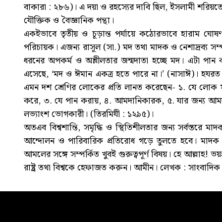
বাকারা : ২৮৬)। এ দয়া ও রহস্যের দাবি ছিল, ইসলামী শরিয়তেও 
যৌক্তিক ও বৈজ্ঞানিক পন্থা।
একইভাবে তৃতীয় ও চূড়ান্ত পর্যায়ে কঠোরভাবে হারাম ঘোষ
পরিচায়ক। এজন্য রাসূল (সা.) মদ তথা মাদক ও নেশাদ্রব্য সম্
ধরনের অপকর্ম ও অশ্লীলতার জন্মদাতা হচ্ছে মদ। এটা পান 
এসেছে, ‘মদ ও ঈমান একত্র হতে পারে না।’ (নাসাঈ)। হযরত আন
এমন দশ শ্রেণির লোকের প্রতি লানত করেছেন- ১. যে লোক মদে
করে, ৩. যে পান করায়, ৪. আমদানিকারক, ৫. যার জন্য আমদা
লভ্যাংশ ভোগকারী। (তিরমিযী : ১২৯৫)।
অতএব বিশ্বশান্তি, সমৃদ্ধি ও স্থিতিশীলতার জন্য সর্বস্তরে 
আন্দোলন ও পারিবারিক প্রতিরোধ গড়ে তুলতে হবে। মাদক ন
আমলের সঙ্গে সম্পর্কিত খুবই গুরুত্বপূর্ণ বিষয়। হে আল্লাহ
রাষ্ট্র তথা বিশ্বকে হেফাজত করুন। আমীন। লেখক : সাংবাদিক