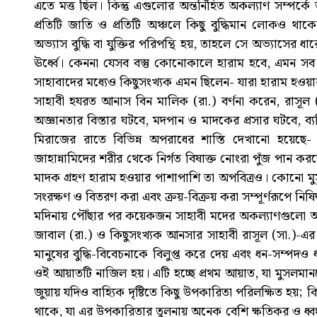
এতে মত্ত ছিল। কিন্তু এগুলোর অন্তর্নিহিত অকল্যাণ সম্পর্ক
প্রতিটি জাতি ও প্রতিটি অঞ্চলে কিছু বুদ্ধিমান লোকও থা
অভ্যাস বুদ্ধি বা যুক্তির পরিপন্থি হয়, তাহলে সে অভ্যাসের ধা
ঊর্ধ্বে। কেননা যেসব বস্তু কোনোকালে হারাম হবে, এমন সব
সাহাবাদের মধ্যেও কিছুসংখ্যক এমন ছিলেন- যারা হারাম হওয়
সাহাবী হযরত আনাস বিন মালিক (রা.) বর্ণনা করেন, রাসূল
অজ্ঞানতার বিস্তার ঘটবে, মদপান ও মাদকের প্রসার ঘটবে, ব্
মিরাজের রাতে বিভিন্ন অপরাধের শাস্তি দেখানো হয়েছে-
জাহান্নামিদের শরীর থেকে নির্গত বিষাক্ত নোংরা পুঁজ পান ক
মাদক গ্রহণ হারাম হওয়ার পাশাপাশি তা অপবিত্রও। কোনো মুস
সংরক্ষণ ও বিতরণ করা এবং ক্রয়-বিক্রয় করা সম্পূর্ণরূপে নিষিদ
মদিনায় পৌঁছার পর কয়েকজন সাহাবী মদের অকল্যাণগুলো অন
জাবাল (রা.) ও কিছুসংখ্যক আনসার সাহাবী রাসূল (সা.)-এর
মানুষের বুদ্ধি-বিবেচনাকে বিলুপ্ত করে দেয় এবং ধন-সম্পদও ধ
ওই আয়াতটি নাজিল হয়। এটি হচ্ছে প্রথম আয়াত, যা মুসলমানদ
জুয়ায় যদিও বাহ্যিক দৃষ্টিতে কিছু উপকারিতা পরিলক্ষিত হয়; কি
থাকে, যা এর উপকারিতার তুলনায় অনেক বেশি ক্ষতিকর ও ধ্ব