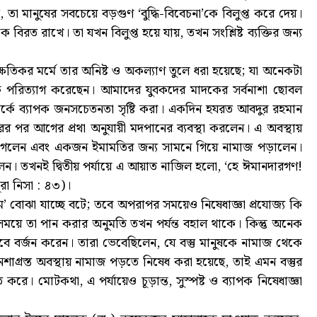
 তা মানুষের সবচেয়ে বড়গুণ ‘বুদ্ধি-বিবেচনা’কে বিলুপ্ত করে দেয়।
 বিরত রাখে। তা যখন বিলুপ্ত হয়ে যায়, তখন সংশ্লিষ্ট ব্যক্তির জন্য
ষতিকর মর্মে তার অনিষ্ট ও অকল্যাণ তুলে ধরা হয়েছে; যা অনেকটা
িক পরিত্যাগ করেছেন। আমাদের যুবকদের মাদকের সর্বনাশা ছোবল
পর্কে ব্যাপক জনসচেতনতা সৃষ্টি করা। একদিন হযরত আবদুর রহমান
র আগের প্রথা অনুযায়ী মদপানের ব্যবস্থা করলেন। এ অবস্থায়
 গেলেন এবং একজন ইমামতির জন্য সামনে গিয়ে নামাজ পড়ালেন।
সলেন। তখনই দ্বিতীয় পর্যায়ে এ আয়াত নাজিল হলো, ‘হে ঈমানদারগণ!
রা নিসা : ৪৩)।
াম’ বোঝা যাচ্ছে বটে; তবে অপরাপর সময়েও নিষেধাজ্ঞা প্রযোজ্য কি
য সময়ে তা পান করার অনুমতি তখন পর্যন্ত বহাল থাকে। কিন্তু অনেক
ে বর্জন করেন। তারা ভেবেছিলেন, যে বস্তু মানুষকে নামাজ থেকে
াগ্রস্ত অবস্থায় নামাজ পড়তে নিষেধ করা হয়েছে, তাই এমন বস্তুর
রে। মোটকথা, এ পর্যায়েও চূড়ান্ত, সুস্পষ্ট ও ব্যাপক নিষেধাজ্ঞা