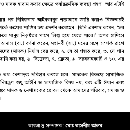
মাদক হারাম করার ক্ষেত্রে পর্যায়ক্রমিক ব্যবস্থা গ্রহণ। আর এটাই
ণার পর নিষিদ্ধতার আইনকানুন শক্তভাবে জারি করাও বিজ্ঞতারই
পর্কে কঠোর শাস্তির ভয় প্রদর্শন করেছেন। তিনি এরশাদ করেন, ‘সব
করে মানুষ নিকৃষ্টতর পাপে লিপ্ত হয়ে যেতে পারে।’ অপর হাদিসে
াস (রা.) বর্ণনা করেন, মহানবী (সা.) মদের সঙ্গে সম্পর্ক রাখে
র (মাদক) নির্যাস বের করে, ২. যে তা প্রস্তুত করে, ৩. যে পান
নি করা হয়, ৬. বিক্রেতা, ৭. ক্রেতা, ৯. সরবরাহকারী ও ১০. এর
মাদক তথা নেশাদ্রব্য পরিহার করতে হবে। মাদকের বিরুদ্ধে সামাজিক
িয়ন্ত্রণ শুধু আইনি ও সামাজিক বিষয় নয়, বরং এটি ঈমান এবং
! ভয়ঙ্কর মাদক ও নেশাদ্রব্যের ছোবল থেকে আমাদের পরিবার, সমাজ ও
।
ভারপ্রাপ্ত সম্পাদক:
মোঃ তাসনীম আলম