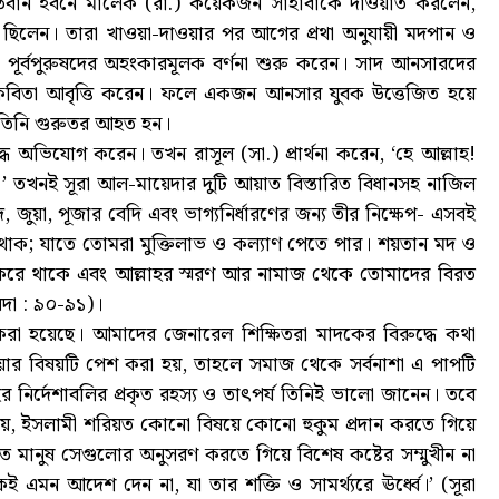
তবান ইবনে মালেক (রা.) কয়েকজন সাহাবাকে দাওয়াত করলেন,
ত ছিলেন। তারা খাওয়া-দাওয়ার পর আগের প্রথা অনুযায়ী মদপান ও
ও পূর্বপুরুষদের অহংকারমূলক বর্ণনা শুরু করেন। সাদ আনসারদের
কবিতা আবৃত্তি করেন। ফলে একজন আনসার যুবক উত্তেজিত হয়ে
 তিনি গুরুতর আহত হন।
ে অভিযোগ করেন। তখন রাসূল (সা.) প্রার্থনা করেন, ‘হে আল্লাহ!
!’ তখনই সূরা আল-মায়েদার দুটি আয়াত বিস্তারিত বিধানসহ নাজিল
জুয়া, পূজার বেদি এবং ভাগ্যনির্ধারণের জন্য তীর নিক্ষেপ- এসবই
 থাক; যাতে তোমরা মুক্তিলাভ ও কল্যাণ পেতে পার। শয়তান মদ ও
ৃষ্টি করে থাকে এবং আল্লাহর স্মরণ আর নামাজ থেকে তোমাদের বিরত
েদা : ৯০-৯১)।
াম করা হয়েছে। আমাদের জেনারেল শিক্ষিতরা মাদকের বিরুদ্ধে কথা
 হওয়ার বিষয়টি পেশ করা হয়, তাহলে সমাজ থেকে সর্বনাশা এ পাপটি
র নির্দেশাবলির প্রকৃত রহস্য ও তাৎপর্য তিনিই ভালো জানেন। তবে
যায়, ইসলামী শরিয়ত কোনো বিষয়ে কোনো হুকুম প্রদান করতে গিয়ে
তে মানুষ সেগুলোর অনুসরণ করতে গিয়ে বিশেষ কষ্টের সম্মুখীন না
মন আদেশ দেন না, যা তার শক্তি ও সামর্থ্যরে ঊর্ধ্বে।’ (সূরা