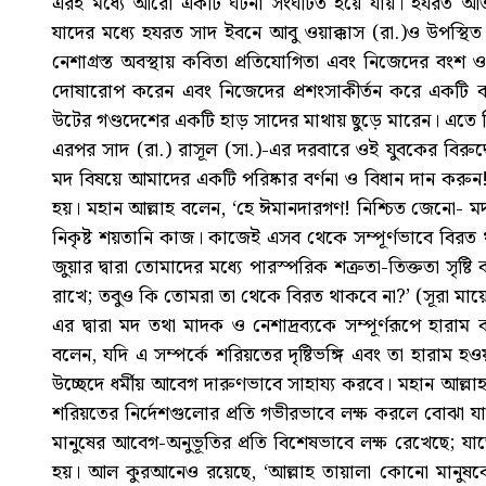
এরই মধ্যে আরো একটি ঘটনা সংঘটিত হয়ে যায়। হযরত আ
যাদের মধ্যে হযরত সাদ ইবনে আবু ওয়াক্কাস (রা.)ও উপস্থি
নেশাগ্রস্ত অবস্থায় কবিতা প্রতিযোগিতা এবং নিজেদের বংশ 
দোষারোপ করেন এবং নিজেদের প্রশংসাকীর্তন করে একটি 
উটের গণ্ডদেশের একটি হাড় সাদের মাথায় ছুড়ে মারেন। এতে
এরপর সাদ (রা.) রাসূল (সা.)-এর দরবারে ওই যুবকের বিরুদ্ধ
মদ বিষয়ে আমাদের একটি পরিষ্কার বর্ণনা ও বিধান দান করুন
হয়। মহান আল্লাহ বলেন, ‘হে ঈমানদারগণ! নিশ্চিত জেনো- মদ, 
নিকৃষ্ট শয়তানি কাজ। কাজেই এসব থেকে সম্পূর্ণভাবে বিরত
জুয়ার দ্বারা তোমাদের মধ্যে পারস্পরিক শত্রুতা-তিক্ততা স
রাখে; তবুও কি তোমরা তা থেকে বিরত থাকবে না?’ (সূরা মায়
এর দ্বারা মদ তথা মাদক ও নেশাদ্রব্যকে সম্পূর্ণরূপে হার
বলেন, যদি এ সম্পর্কে শরিয়তের দৃষ্টিভঙ্গি এবং তা হারাম
উচ্ছেদে ধর্মীয় আবেগ দারুণভাবে সাহায্য করবে। মহান আল্লাহ
শরিয়তের নির্দেশগুলোর প্রতি গভীরভাবে লক্ষ করলে বোঝা 
মানুষের আবেগ-অনুভূতির প্রতি বিশেষভাবে লক্ষ রেখেছে; যা
হয়। আল কুরআনেও রয়েছে, ‘আল্লাহ তায়ালা কোনো মানুষকেই এ