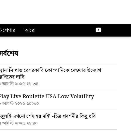
ই-পেপার
আরো
সর্বশেষ
জ্বালানি খাত বেসরকারি কোম্পানিকে দেওয়ার উদ্যোগ
স্থগিতের দাবি
৮ আগস্ট ২০২৬ ২১:৩৪
Play Live Roulette USA Low Volatility
৮ আগস্ট ২০২৬ ১০:৩০
‘জুলাই এখনো শেষ হয় নাই’ -চিত্র প্রদর্শনীর কিছু ছবি
৭ আগস্ট ২০২৬ ২১:৪০