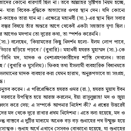
ে তাদের কোনো ধারণাই ছিল না। তবে আল্লাহর সৃষ্টিগত নিয়ম হচ্ছে,
কেন- যারা বিবেক-বুদ্ধিকে অভ্যাসের ওপর স্থান দেন। যদি কোনো
রে-কাছেও তারা যান না। এক্ষেত্রে মহানবী (সা.)-এর স্থান ছিল সবার
 বস্তুর বিষয়ে তাঁর অন্তরে আগে থেকেই একটা সহজাত ঘৃণা ছিল।
ার আগেও মদপান তো দূরের কথা, তা স্পর্শও করেননি।
 (সা.) বলেছেন, ‘কিয়ামতের কিছু নিদর্শন হলো- ইলম লোপ পাবে,
যভিচার ছড়িয়ে পড়বে।’ (বুখারি)। মহানবী হযরত মুহাম্মদ (সা.)-কে
 ‘তিনি মদ, মাদক ও নেশাগ্রহণকারীদের শাস্তি দেখলেন। তারা
রছে।’ (বুখারি ও মুসলিম)। ফিকহ তথা ইসলামী ব্যবহারিক বিধানমতে
লমানের মাদক ব্যবহার করা যেমন হারাম, অনুরূপভাবে তা সংগ্রহ,
্ধ।
ুভব করেন। এ পরিপ্রেক্ষিতে হযরত ওমর (রা.), হযরত মুয়ায ইবন
 দরবারে উপস্থিত হয়ে আরজ করলেন, ইয়া রাসূলুল্লাহ! মদ ও জুয়া
্বংস করে দেয়; এ সম্পর্কে আপনার নির্দেশ কী? এ প্রশ্নের উত্তরেই
ের মদ থেকে দূরে রাখার প্রথম নির্দেশনা। এতে বলা হয়েছে, মদ ও
ন্তু বাস্তবে এ দুটির মাধ্যমে অনেক বড় বড় গুনাহের পথ উন্মুক্ত হয়ে
ংসাত্মক। গুনাহ অর্থে এখানে সেসবও বোঝানো হয়েছে, যা গুনাহের