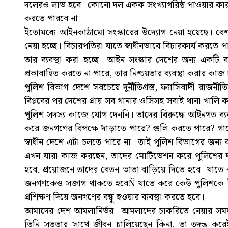
দলেরও লাভ হবে। কোনো দল একক সংখ্যাগরিষ্ঠ পাওয়ার কারণ
করতে পারবে না।
ইতোমধ্যে আইনকাঠামো সংস্কারের উদ্যোগ নেয়া হয়েছে। বেশকিছ
নেয়া হচ্ছে। বিচারপতিরা যাতে স্বাধীনভাবে বিচারকার্য করতে
তার ব্যবস্থা করা হচ্ছে। আইন সংস্কার দেশের জন্য একট
প্রভাবান্বিত করতে না পারে, তার নিশ্চয়তার ব্যবস্থা করার কা
পুলিশ বিভাগ দেশে সবচেয়ে দুর্নীতিগ্রস্ত, ফ্যাসিবাদী র
বিপ্লবের পর দেশের প্রায় সব থানার ওসিসহ সবাই থানা খা
পুলিশ সদস্য কাজে যোগ দেননি। তাদের বিরুদ্ধে আইনগত ব্যবস
করে জনগণের বিপক্ষে দাঁড়াতে পারে? গুলি করতে পারে? গায়
স্বাধীন দেশে এটা চলতে পারে না। তাই পুলিশ বিভাগের জন
এখন যারা কাজ করছেন, তাদের মোটিভেশন করে পুলিশের দায়
হবে, প্রয়োজনে তাদের বেতন-ভাতা বাড়িয়ে দিতে হবে। যাতে ক
জনগণকেও সজাগ থাকতে হবেÑ যাতে করে কেউ পুলিশকে টাকা
প্রশিক্ষণ দিয়ে জনগণের বন্ধু হওয়ার ব্যবস্থা করতে হবে।
আমাদের দেশ আমলানির্ভর। আমলাদের চাকরিতে নেয়ার সময়
তিনি সততার সাথে জীবন চালিয়েছেন কিনা, তা তদন্ত করে