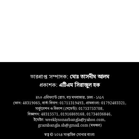
ভারপ্রাপ্ত সম্পাদক:
মোঃ তাসনীম আলম
প্রকাশক:
এটিএম সিরাজুল হক
৪২৩ এলিফ্যান্ট রোড, বড় মগবাজার, ঢাকা - ১২১৭
ফোন: 48319065, বার্তা বিভাগ: 01711319493, গ্রামবাংলা: 01792483321,
সার্কুলেশন ও বিকাশ (পেমেন্ট): 01753753708,
বিজ্ঞাপন: 48315571, 01916869168, 01734036846,
ইমেইল: weeklysonarbangla@yahoo.com,
grambangla.sb@gmail.com (মফস্বল)
স্বত্ব © ২০২৪ সাপ্তাহিক সোনার বাংলা