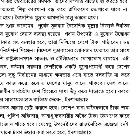
তিত স্বৈরাচারের সমর্থক। তাদের সম্পত্তি বাজেয়াপ্ত করতে হবে।
াবেই শিল্প-কারখানা বন্ধ করে শ্রমিকদের ক্ষেপানো যাবে না।
 হবে। বৈদেশিক মুদ্রার আমদানি চালু করতে হবে।
শুরু করেছেন। পূর্বের তুলনায় বৈদেশিক মুদ্রার রিজার্ভ উন্নতির
ষ সুযোগ দেয়ার ব্যবস্থা হয়েছে। প্রধান উপদেষ্টা এ সুযোগ উদ্বোধন
কার সৎ ব্যবহার হবে, তারা নিশ্চিন্তে দেশে টাকা পাঠাবেন। ৮৪
দিকনির্দেশনা দিচ্ছেন। বিদেশে দূতাবাসের লোকজন যেভাবে তার সাথে
ি রাষ্ট্রপ্রধানগণও সাক্ষাৎ ও টেলিফোনে যোগাযোগ রাখছেন- এটা
করব, বর্তমান সরকার দেশটাকে একটি যুগোপযোগী করে দেশের
ুষ্ঠু নির্বাচনের মাধ্যমে ক্ষমতায় এসে যাতে দলবাজি না করে
নিয়ে কাজ করে, তবে এ দেশের মানুষ ভালো থাকবে। দেশ ভালো
াধীন-সার্বভৌম দেশ হিসেবে মাথা উঁচু করে দাঁড়াতে হবে। কারো
 সাহায্যের হাত বাড়িয়ে দেবেন, ইনশাআল্লাহ।
রত আনার চেষ্টা করতে হবে। দেশেও যারা অবৈধভাবে টাকা জমা
া, পুলিশ অফিসার, অসাধু ব্যবসায়ীর অবৈধ টাকা জনগণের কাছে
জে লাগাতে হবে। যেহেতু উপদেষ্টাদের রাজনৈতিক এজেন্ডা নেই,
ানো টাকা উদ্ধার করা সম্ভব হবে, ইনশাআল্লাহ।