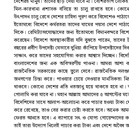
দেশেরই মানুষ। তাদের ছাড় দেয়া যাবে না। বেশিরভাগ লোকই প
মিল-কারখানা প্রশাসক বসিয়ে তা চালু রাখতে হবে। কোনোভ
উৎপাদন চালু রেখে দেশের চাহিদা পূরণ করে বিদেশেও পাঠাতে
ইতোমধ্যে বিদেশে কর্মরতরা তাদের ঘামের পয়সা দেশে পাঠাতে 
দিকে। রেমিট্যান্সযোদ্ধাদের জন্য ইতোমধ্যে বিমানবন্দরে বিশে
করেছেন। বিদেশে অবস্থাকারীরা যদি বুঝতে পারেন, তাদের টা
বছরের প্রবীণ উপদেষ্টা যেভাবে দুনিয়া কাঁপিয়ে উপদেষ্টাদের 
সাক্ষাৎ করে তাদের সহযোগিতা করার আশ্বাস দিচ্ছেন। বিদেশ
বাংলাদেশের জন্য এক অবিস্মরণীয় পাওনা। আমরা আশা 
রাজনৈতিক সরকারের কাছে তুলে দেবে। রাজনৈতিক দলগুলো স
জনগণের চিন্তা করে। পাওয়ার চেয়ে দেওয়ার মানসিকতা 
থাকবে। কোনো দেশের প্রতি নতজানু হয়ে থাকতে হবে না। স্ব
গোলামি করা যাবে না। মহান আল্লাহ আমাদের ৫ আগস্টের মতো
বিদেশিদের সাথে আলাপ-আলোচনা করে পাচার হওয়া টাকা ফে
করে রেখেছে, তাও বের করার চেষ্টা করতে হবে। অনেক আমল
ফেরত আনতে হবে। এ ব্যাপারে সৎ ও যোগ্য গোয়েন্দাদের কা
তাই তারা উদ্যোগ নিলেই পাচার করা টাকা এবং দেশে অবৈধ জম