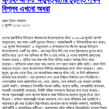
বিপ্লব এখনো অধরা
হারুন ইবনে শাহাদাত
৮ জুলাই ২০২৬ ২১:০২
দেশের রাজনীতির ইতিহাসে বাঁকবদলের উল্লেখযোগ্য ঘটনা ২০২৪-এর জুলাই-আগস্ট
অভ্যুত্থান, যার লক্ষ্য একটি চূড়ান্ত বিপ্লব। সমাজবিজ্ঞানী ও ইতিহাসবিদরা মনে করেন,
‘৩৬ জুলাই বিপ্লবখ্যাত’ এ অভ্যুত্থান এ উপমহাদেশের পাঁচশত বছরের ইতিহাসে
উল্লেখযোগ্য একটি বড় ঘটনা। যার মধ্য দিয়ে দীর্ঘ দেড় দশক সিন্দাবাদের ভূতের মতো
জাতির ঘাড়ে চেপে বসা হাসিনার আ’লীগ ও তার দোসর ১৪ দলের ফ্যাসিস্ট রাজত্বের
অবসান হয়েছে। হাসিনা তার সাঙ্গ-পাঙ্গ নিয়ে পালিয়ে ভারতে আশ্রয় নিতে বাধ্য
হয়েছেন। হাসিনাকে ভারত ছাড়া আর কোনো দেশ গ্রহণ করতে রাজি হয়নি। কারণ তিনি
ভারতের অনুগত থেকে বাংলাদেশকে দিল্লির করদরাজ্যের মতো শাসন করেছেন। জেল-
জুলুম, খুন-গুম থেকে নিয়ে হেন মানবাধিকার লঙ্ঘনের ঘটনা নেই, যা তিনি রাষ্ট্রক্ষমতা
ব্যবহার করে করেননি। তার দুঃশাসনে দেশ থেকে নির্বাচন নির্বাসনে চলে গিয়েছিলো।
দেশপ্রেমিক সকল রাজনৈতিক দল, নেতা, আমলা, সেনা কর্মকর্তা এবং সাধারণ নাগরিক
রেহাই পায়নি। জামায়াতে ইসলামীর সাবেক আমীর, নায়েবে আমীর, সেক্রেটারি জেনারেল,
সহকারী সেক্রেটারি জেনারেল, নির্বাহী পরিষদ সদস্যকে বিচারের নামে হত্যা করেছে।
সাবেক প্রধানমন্ত্রী বেগম খালেদা জিয়াকে কারা নির্যাতনের মাধ্যমে মৃত্যুর দিকে ঠেলে
দিয়েছে। বর্তমান প্রধানমন্ত্রী তারেক রহমানকে দেশ থেকে বহিষ্কার করা হয়েছিলো।
আয়নাঘরে বন্দি করা হয়েছিল ব্রিগেডিয়ার জেনারেল মানের সামরিক কর্মকর্তা, ব্যারিস্টার,
আইনজীবী ও মানবাধিকার কর্মীদের। ক্রসফায়ার নাটক সাজিয়ে বিচারবহির্ভূত হত্যার শিকার