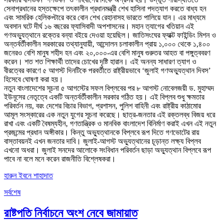
সেনাপ্রধানের হস্তক্ষেপে তৎকালীন প্রধানমন্ত্রী শেখ হাসিনা পদত্যাগ করতে বাধ্য হন
এবং সামরিক হেলিকপ্টারে করে বোন শেখ রেহানাসহ ভারতে পালিয়ে যান। এর মাধ্যমে
অবসান ঘটে দীর্ঘ ১৬ বছরের ফ্যাসিবাদী অপশাসনের। মহান ত্যাগের খতিয়ান এই
গণঅভ্যুত্থানে রক্তের বন্যা বইয়ে দেওয়া হয়েছিল। জাতিসংঘের ফ্যাক্ট ফাইন্ডিং মিশন ও
অন্তর্বর্তীকালীন সরকারের তথ্যানুযায়ী, আন্দোলন চলাকালীন প্রায় ১,০০০ থেকে ১,৪০০
জনেরও বেশি মানুষ শহীদ হন এবং ২০,০০০-এর বেশি মানুষ গুরুতর আহত বা পঙ্গুত্ববরণ
করেন। শত শত শিক্ষার্থী তাদের চোখের দৃষ্টি হারান। এই অনন্য সাধারণ ত্যাগ ও
বীরত্বের কারণে ৫ আগস্ট দিনটিকে পরবর্তীতে রাষ্ট্রীয়ভাবে ‘জুলাই গণঅভ্যুত্থান দিবস’
হিসেবে ঘোষণা করা হয়।
নতুন বাংলাদেশের সূচনা ৫ আগস্টের সফল বিপ্লবের পর ৮ আগস্ট নোবেলজয়ী ড. মুহাম্মদ
ইউনূসের নেতৃত্বে একটি অন্তর্বর্তীকালীন সরকার গঠিত হয়। এই বিপ্লব শুধু ক্ষমতার
পরিবর্তন নয়, বরং দেশের বিচার বিভাগ, প্রশাসন, পুলিশ বাহিনী এবং রাষ্ট্রীয় কাঠামোর
আমূল সংস্কারের এক নতুন যুগের সূচনা করেছে। ছাত্র-জনতার এই রক্তলব্ধ বিজয় ধরে
রাখা এবং একটি বৈষম্যহীন, গণতান্ত্রিক ও মানবিক বাংলাদেশ বিনির্মাণ করাই এখন এই নতুন
প্রজন্মের প্রধান অঙ্গীকার। কিন্তু অভ্যুত্থানকে বিপ্লবে রূপ দিতে গণভোটের রায়
বাস্তাবয়নই এখন জনতার দাবি। জুলাই-আগস্ট অভ্যুত্থানের চূড়ান্ত লক্ষ্য বিপ্লব
এখনো অধরা। জুলাই সনদের আলোকে সংবিধান পরিবর্তন ছাড়া অভ্যুত্থান বিপ্লবে রূপ
পাবে না বলে মনে করেন রাজনীতি বিশ্লেষকরা।
হারুন ইবনে শাহাদাত
সর্বশেষ
রাষ্টপতি নির্বাচনে অংশ নেবে জামায়াত