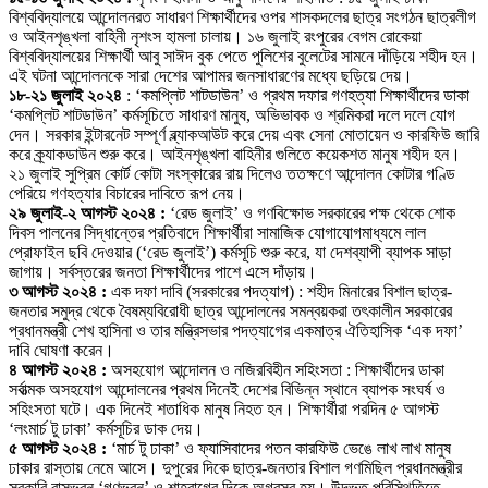
বিশ্ববিদ্যালয়ে আন্দোলনরত সাধারণ শিক্ষার্থীদের ওপর শাসকদলের ছাত্র সংগঠন ছাত্রলীগ
ও আইনশৃঙ্খলা বাহিনী নৃশংস হামলা চালায়। ১৬ জুলাই রংপুরের বেগম রোকেয়া
বিশ্ববিদ্যালয়ের শিক্ষার্থী আবু সাঈদ বুক পেতে পুলিশের বুলেটের সামনে দাঁড়িয়ে শহীদ হন।
এই ঘটনা আন্দোলনকে সারা দেশের আপামর জনসাধারণের মধ্যে ছড়িয়ে দেয়।
১৮-২১ জুলাই ২০২৪
: ‘কমপ্লিট শাটডাউন’ ও প্রথম দফার গণহত্যা শিক্ষার্থীদের ডাকা
‘কমপ্লিট শাটডাউন’ কর্মসূচিতে সাধারণ মানুষ, অভিভাবক ও শ্রমিকরা দলে দলে যোগ
দেন। সরকার ইন্টারনেট সম্পূর্ণ ব্ল্যাকআউট করে দেয় এবং সেনা মোতায়েন ও কারফিউ জারি
করে ক্র্যাকডাউন শুরু করে। আইনশৃঙ্খলা বাহিনীর গুলিতে কয়েকশত মানুষ শহীদ হন।
২১ জুলাই সুপ্রিম কোর্ট কোটা সংস্কারের রায় দিলেও ততক্ষণে আন্দোলন কোটার গণ্ডি
পেরিয়ে গণহত্যার বিচারের দাবিতে রূপ নেয়।
২৯ জুলাই-২ আগস্ট ২০২৪ :
‘রেড জুলাই’ ও গণবিক্ষোভ সরকারের পক্ষ থেকে শোক
দিবস পালনের সিদ্ধান্তের প্রতিবাদে শিক্ষার্থীরা সামাজিক যোগাযোগমাধ্যমে লাল
প্রোফাইল ছবি দেওয়ার (‘রেড জুলাই’) কর্মসূচি শুরু করে, যা দেশব্যাপী ব্যাপক সাড়া
জাগায়। সর্বস্তরের জনতা শিক্ষার্থীদের পাশে এসে দাঁড়ায়।
৩ আগস্ট ২০২৪ :
এক দফা দাবি (সরকারের পদত্যাগ) : শহীদ মিনারের বিশাল ছাত্র-
জনতার সমুদ্র থেকে বৈষম্যবিরোধী ছাত্র আন্দোলনের সমন্বয়করা তৎকালীন সরকারের
প্রধানমন্ত্রী শেখ হাসিনা ও তার মন্ত্রিসভার পদত্যাগের একমাত্র ঐতিহাসিক ‘এক দফা’
দাবি ঘোষণা করেন।
৪ আগস্ট ২০২৪ :
অসহযোগ আন্দোলন ও নজিরবিহীন সহিংসতা : শিক্ষার্থীদের ডাকা
সর্বাত্মক অসহযোগ আন্দোলনের প্রথম দিনেই দেশের বিভিন্ন স্থানে ব্যাপক সংঘর্ষ ও
সহিংসতা ঘটে। এক দিনেই শতাধিক মানুষ নিহত হন। শিক্ষার্থীরা পরদিন ৫ আগস্ট
‘লংমার্চ টু ঢাকা’ কর্মসূচির ডাক দেয়।
৫ আগস্ট ২০২৪ :
‘মার্চ টু ঢাকা’ ও ফ্যাসিবাদের পতন কারফিউ ভেঙে লাখ লাখ মানুষ
ঢাকার রাস্তায় নেমে আসে। দুপুরের দিকে ছাত্র-জনতার বিশাল গণমিছিল প্রধানমন্ত্রীর
সরকারি বাসভবন ‘গণভবন’ ও শাহবাগের দিকে অগ্রসর হয়। উদ্ভূত পরিস্থিতিতে