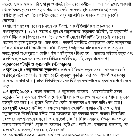
করেছে হাজার হাজার নিরীহ মানুষ ও রাজনৈতিক নেতা-কর্মীকে। এমন এক দুঃসহ অবস্থা
থেকে বৈষম্যমুক্ত দেশ গড়ার প্রত্যয়ে কোটা সংস্কার ছাত্র-জনতার আন্দোলন
গণবিস্ফোরণে রূপ নিলে পালিয়ে যেতে বাধ্য হয় হাসিনার সরকার ও তার কুকর্মের
দোসররা।
বাংলাদেশ প্রত্যক্ষ করে এক নতুন স্বাধীনতা, এক ঐতিহাসিক ছাত্র-জনতার
গণঅভ্যুত্থান। ২০২৪ সালের ৫ জুন যে আন্দোলনের সূত্রপাত ঘটেছিল, তা রক্তক্ষয়ী ও
নজিরবিহীন এক বিপ্লবের মধ্য দিয়ে ৫ আগস্ট দেশের দীর্ঘকালীন স্বৈরাচারী সরকারের
পতনের মাধ্যমে চূড়ান্ত রূপ লাভ করে। সরকারি চাকরিতে বৈষম্যমূলক কোটা সংস্কারের
দাবিতে শুরু হওয়া শিক্ষার্থীদের একটি শান্তিপূর্ণ আন্দোলন কালক্রমে সাধারণ মানুষের
স্বতঃস্ফূর্ত অংশগ্রহণে একটি পূর্ণাঙ্গ গণবিপ্লবে পরিণত হয়। হাজারো শহীদের রক্ত এবং
অগণিত ছাত্র-জনতার ত্যাগের বিনিময়ে অর্জিত হয় এই নতুন বাংলাদেশ।
আন্দোলনের পটভূমি ও ক্রনোলজি (ঘটনাপ্রবাহ)
৫ জুন ২০২৪ : আন্দোলনের সূত্রপাত :
হাইকোর্ট বিভাগ কর্তৃক ২০১৮ সালের সরকারি
পরিপত্র অবৈধ ঘোষণার মাধ্যমে কোটা ব্যবস্থা পুনর্বহাল করা হলে শিক্ষার্থীদের মধ্যে
অসন্তোষ দানা বাঁধে। ঢাকা বিশ্ববিদ্যালয়সহ বিভিন্ন ক্যাম্পাসে ছাত্ররা রাজপথে নেমে
আসে।
১-৭ জুলাই ২০২৪ :
‘বাংলা ব্লকেড’ ও আন্দোলন জোরদার : ‘বৈষম্যবিরোধী ছাত্র
আন্দোলন’-এর ব্যানারে শিক্ষার্থীরা দেশব্যাপী সড়ক ও রেলপথ অবরোধ বা ‘বাংলা ব্লকেড’
কর্মসূচি শুরু করে। ৭ জুলাই শিক্ষার্থীরা কোটা সংস্কারের এক দফা দাবি পেশ করে।
১৪ জুলাই ২০২৪ :
কটূক্তি ও ক্ষোভের আগুন তৎকালীন প্রধানমন্ত্রী শেখ হাসিনা
আন্দোলনরত শিক্ষার্থীদের ইঙ্গিত করে ‘রাজাকার’ শব্দ ব্যবহার করলে সাধারণ শিক্ষার্থীরা
চরমভাবে অপমানিতবোধ করে। ওই রাতেই ঢাকা বিশ্ববিদ্যালয়সহ বিভিন্ন ক্যাম্পাসে
হাজার হাজার শিক্ষার্থী স্লোগান তোলেÑ ‘তুমি কে? আমি কে? রাজাকার, রাজাকার; কে
বলেছে? কে বলেছে? স্বৈরাচার, স্বৈরাচার!’
১৫-১৬ জুলাই ২০২৪ :
নৃশংস হামলা ও আবু সাঈদের শাহাদাত : ১৫ জুলাই ঢাকা