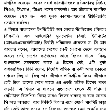
নাগরিক রয়েছেন। এদের সবাই কারখানাগুলোর উচ্চপদস্থ সিইও,
সিওও, সিএফও, জিএম পদের কর্মকর্তা। আর শ্রীলঙ্কান নাগরিক
রয়েছেন ৪৭০ জন। এরা মূলত কারখানাগুলোর ইঞ্জিনিয়ারিং
সেক্টরে কর্মরত।
এ বিষয়ে বাংলাদেশ ইনস্টিটিউট অব লেবার স্টাডিজের (বিলস)
রিফিউজি এন্ড মাইগ্রেটরি মুভমেন্টস রিসার্চ ইউনিটের
(আরএমএমআরইউআই) নির্বাহী পরিচালক প্রফেসর ড. সি আর
আবরার বলেন, আমাদের দেশের কেউ কোনো দেশে অবস্থান
করলে সেই দেশের কর্তৃপক্ষের কাছে হিসেব থাকে। কিন্তু
বাংলাদেশ সরকারের কাছে এ হিসেব নেই; এটি খুবই
অগ্রত্যাশিত। তিনি বলেন, বিদেশি শ্রমিক বা কর্মী আসা কোনো
দোষের কিছু না। কিন্তু তারা কীভাবে পারিশ্রমিক নিচ্ছে, কীভাবে
সেই টাকা তাদের দেশে যাচ্ছে এর একটা সঠিক হিসেব থাকা
জরুরি। এ হিসাব না থাকলে বাংলাদেশ থেকে কী পরিমাণ
রেমিট্যান্স বিদেশিরা নিচ্ছে তারও হিসেব থাকছে না বলে জানান
সি আর আবরার। আর ভিজিট ভিসায় এসে ওয়ার্ক পারমিট ছাড়া
যদি কেউ কাজ করেন, সে বিষয়েও পদক্ষেপ নেয়া জরুরি বলে