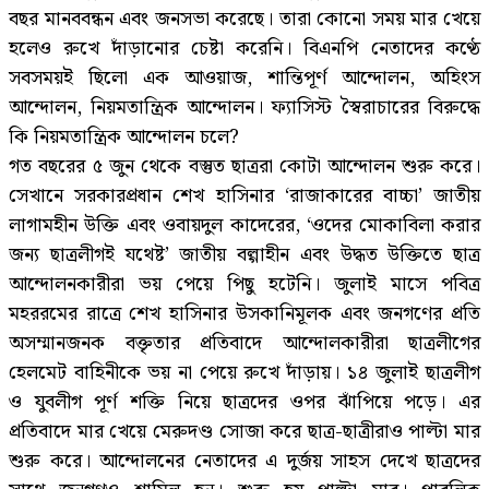
বছর মানববন্ধন এবং জনসভা করেছে। তারা কোনো সময় মার খেয়ে
হলেও রুখে দাঁড়ানোর চেষ্টা করেনি। বিএনপি নেতাদের কণ্ঠে
সবসময়ই ছিলো এক আওয়াজ, শান্তিপূর্ণ আন্দোলন, অহিংস
আন্দোলন, নিয়মতান্ত্রিক আন্দোলন। ফ্যাসিস্ট স্বৈরাচারের বিরুদ্ধে
কি নিয়মতান্ত্রিক আন্দোলন চলে?
গত বছরের ৫ জুন থেকে বস্তুত ছাত্ররা কোটা আন্দোলন শুরু করে।
সেখানে সরকারপ্রধান শেখ হাসিনার ‘রাজাকারের বাচ্চা’ জাতীয়
লাগামহীন উক্তি এবং ওবায়দুল কাদেরের, ‘ওদের মোকাবিলা করার
জন্য ছাত্রলীগই যথেষ্ট’ জাতীয় বল্গাহীন এবং উদ্ধত উক্তিতে ছাত্র
আন্দোলনকারীরা ভয় পেয়ে পিছু হটেনি। জুলাই মাসে পবিত্র
মহররমের রাত্রে শেখ হাসিনার উসকানিমূলক এবং জনগণের প্রতি
অসম্মানজনক বক্তৃতার প্রতিবাদে আন্দোলকারীরা ছাত্রলীগের
হেলমেট বাহিনীকে ভয় না পেয়ে রুখে দাঁড়ায়। ১৪ জুলাই ছাত্রলীগ
ও যুবলীগ পূর্ণ শক্তি নিয়ে ছাত্রদের ওপর ঝাঁপিয়ে পড়ে। এর
প্রতিবাদে মার খেয়ে মেরুদণ্ড সোজা করে ছাত্র-ছাত্রীরাও পাল্টা মার
শুরু করে। আন্দোলনের নেতাদের এ দুর্জয় সাহস দেখে ছাত্রদের