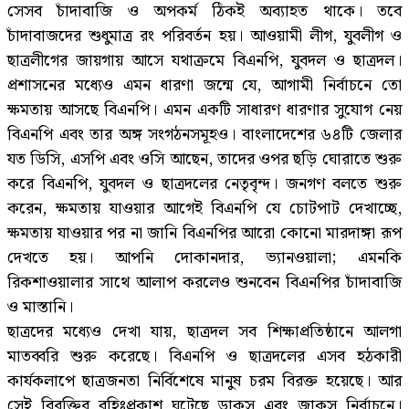
সেসব চাঁদাবাজি ও অপকর্ম ঠিকই অব্যাহত থাকে। তবে
চাঁদাবাজদের শুধুমাত্র রং পরিবর্তন হয়। আওয়ামী লীগ, যুবলীগ ও
ছাত্রলীগের জায়গায় আসে যথাক্রমে বিএনপি, যুবদল ও ছাত্রদল।
প্রশাসনের মধ্যেও এমন ধারণা জন্মে যে, আগামী নির্বাচনে তো
ক্ষমতায় আসছে বিএনপি। এমন একটি সাধারণ ধারণার সুযোগ নেয়
বিএনপি এবং তার অঙ্গ সংগঠনসমূহও। বাংলাদেশের ৬৪টি জেলার
যত ডিসি, এসপি এবং ওসি আছেন, তাদের ওপর ছড়ি ঘোরাতে শুরু
করে বিএনপি, যুবদল ও ছাত্রদলের নেতৃবৃন্দ। জনগণ বলতে শুরু
করেন, ক্ষমতায় যাওয়ার আগেই বিএনপি যে চোটপাট দেখাচ্ছে,
ক্ষমতায় যাওয়ার পর না জানি বিএনপির আরো কোনো মারদাঙ্গা রূপ
দেখতে হয়। আপনি দোকানদার, ভ্যানওয়ালা; এমনকি
রিকশাওয়ালার সাথে আলাপ করলেও শুনবেন বিএনপির চাঁদাবাজি
ও মাস্তানি।
ছাত্রদের মধ্যেও দেখা যায়, ছাত্রদল সব শিক্ষাপ্রতিষ্ঠানে আলগা
মাতব্বরি শুরু করেছে। বিএনপি ও ছাত্রদলের এসব হঠকারী
কার্যকলাপে ছাত্রজনতা নির্বিশেষে মানুষ চরম বিরক্ত হয়েছে। আর
সেই বিরক্তির বহিঃপ্রকাশ ঘটেছে ডাকসু এবং জাকসু নির্বাচনে।