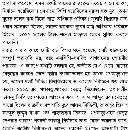
তারা না করেছে। এমন একটি ত্রাসের রাজত্বেও ২০১৯ সালে ডাকসু
নির্বাচন হয়েছিলো। সেখানে ভিপি হয়েছিলেন নুরুল হক নূর। তখন
নূরের দলের নাম ছিলো ছাত্র অধিকার পরিষদ। জুলাই বিপ্লবের যারা
প্রধান সমন্বয়ক ছিলেন, তাদের অনেকে নূরের ছাত্র অধিকার পরিষদে
ছিলেন। ২০১৯ সালের ইলেকশনেও ছাত্রদল তেমন সুবিধা করতে
পারেনি।
এবার আমার কাছে যেটি বড় বিস্ময় মনে হয়েছে, সেটি ছাত্রদলের
সম্পূর্ণ ভরাডুবি নয়, বরং এনসিপি-সমর্থিত বাগছাসের শোচনীয়
পরাজয়। এ কারণে কথাটি বললাম যে, অতীতে দেখা গেছে, যাদের
নেতৃত্বের কারণে দেশে দুর্বার গণআন্দোলন হয় অথবা গণঅভ্যুত্থান
হয়, তাদের দলই বিভিন্ন বিশ্ববিদ্যালয় ও কলেজ নির্বাচনে জয় লাভ
করে। ১৯৬৯-এর গণঅভ্যুত্থানের নেতৃত্ব দিয়েছিলেন তৎকালীন
ডাকসু ভিপি তোফায়েল আহমেদ এবং আ স ম আব্দুর রব। নেতৃত্বে
আরো ছিলেন ছাত্রলীগ সভাপতি নূরে আলম সিদ্দিকী, ডাকসুর জিএস
আব্দুল কুদ্দুস মাখন এবং শাহজাহান সিরাজ। গণঅভ্যুত্থানে নেতৃত্ব
দেওয়ার কারণে পরবর্তী ডাকসু নির্বাচনে তারা যেমন জয়লাভ করে,
তেমনি জাতীয় নির্বাচনেও তাদের প্যারেন্ট সংগঠন আওয়ামী লীগ