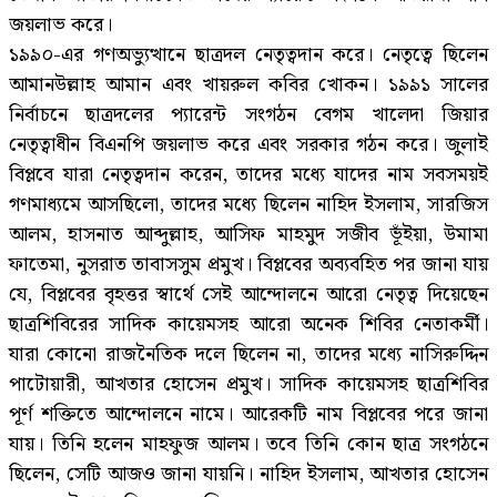
জয়লাভ করে।
১৯৯০-এর গণঅভ্যুত্থানে ছাত্রদল নেতৃত্বদান করে। নেতৃত্বে ছিলেন
আমানউল্লাহ আমান এবং খায়রুল কবির খোকন। ১৯৯১ সালের
নির্বাচনে ছাত্রদলের প্যারেন্ট সংগঠন বেগম খালেদা জিয়ার
নেতৃত্বাধীন বিএনপি জয়লাভ করে এবং সরকার গঠন করে। জুলাই
বিপ্লবে যারা নেতৃত্বদান করেন, তাদের মধ্যে যাদের নাম সবসময়ই
গণমাধ্যমে আসছিলো, তাদের মধ্যে ছিলেন নাহিদ ইসলাম, সারজিস
আলম, হাসনাত আব্দুল্লাহ, আসিফ মাহমুদ সজীব ভূঁইয়া, উমামা
ফাতেমা, নুসরাত তাবাসসুম প্রমুখ। বিপ্লবের অব্যবহিত পর জানা যায়
যে, বিপ্লবের বৃহত্তর স্বার্থে সেই আন্দোলনে আরো নেতৃত্ব দিয়েছেন
ছাত্রশিবিরের সাদিক কায়েমসহ আরো অনেক শিবির নেতাকর্মী।
যারা কোনো রাজনৈতিক দলে ছিলেন না, তাদের মধ্যে নাসিরুদ্দিন
পাটোয়ারী, আখতার হোসেন প্রমুখ। সাদিক কায়েমসহ ছাত্রশিবির
পূর্ণ শক্তিতে আন্দোলনে নামে। আরেকটি নাম বিপ্লবের পরে জানা
যায়। তিনি হলেন মাহফুজ আলম। তবে তিনি কোন ছাত্র সংগঠনে
ছিলেন, সেটি আজও জানা যায়নি। নাহিদ ইসলাম, আখতার হোসেন