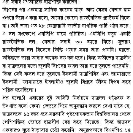
এরা সবাই গণতান্ত্রিক ছাত্রশক্তি করতেন।
বিপ্লবের পর একমাত্র সাদিক কায়েম ছাড়া অন্য যেসব নেতার নাম
ওপরে উল্লেখ করা হলো, তাদের কোনো রাজনৈতিক প্ল্যাটফর্ম ছিলো
না। তাই তারা গত ২৮ ফেব্রুয়ারি জাতীয় নাগরিক পার্টি গঠন করে।
এ দল সংক্ষেপে এনসিপি নামে পরিচিত। এনসিপি নতুন একটি
রাজনৈতিক দল। নেতারা সবাই ৩০ বছরে নিচে। সুতরাং
রাজনৈতিক দল হিসেবে ভিত্তি গড়ার সময় তারা পাননি। হয়তো
ভবিষ্যতে তারা আবার অনেক বড় দল হবে। কিন্তু অতীতের ছাত্রলীগ
বা ছাত্রদলের মতো জুলাই বিপ্লবের ফসল তারা ঘরে তুলতে পারেননি।
কিন্তু সেই ফসল ঘরে তুলেছে ইসলামী ছাত্রশিবির এবং জামায়াতে
ইসলামী। জামায়াতে ইসলামীও জুলাই বিপ্লবে জীবন বিপন্ন করে
শরিক হয়েছিলো।
প্রশ্ন হলোÑ এবারের দুই ভার্সিটি নির্বাচনে ছাত্রদল ৎড়ঁঃবফ বা
উৎখাত হলো কেন? ভেতরে গিয়ে অনুসন্ধান করলে দেখা যাবে যে,
ছাত্রদলকে ১৫ বছর ধরে সরকারি পৃষ্ঠপোষকতায় বিশ্ববিদ্যালয় থেকে
পেশিশক্তির জোরে ছাত্রলীগ বের করে দিয়েছে। কিন্তু ছাত্রদল
একবারও ঘুরে দাঁড়াবার চেষ্টা করেনি। অনুরূপভাবে বিএনপিও ১৫