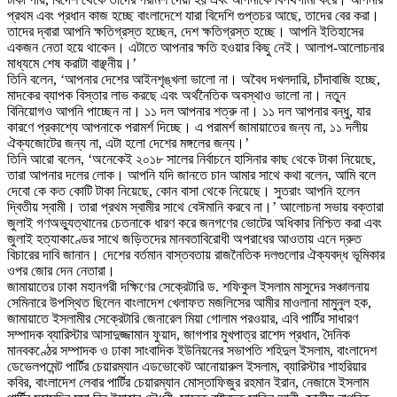
প্রথম এবং প্রধান কাজ হচ্ছে বাংলাদেশে যারা বিদেশি গুপ্তচর আছে, তাদের বের করা।
তাদের দ্বারা আপনি ক্ষতিগ্রস্ত হচ্ছেন, দেশ ক্ষতিগ্রস্ত হচ্ছে। আপনি ইতিহাসের
একজন নেতা হয়ে থাকেন। এটাতে আপনার ক্ষতি হওয়ার কিছু নেই। আলাপ-আলোচনার
মাধ্যমে শেষ করাটা বাঞ্ছনীয়।’
তিনি বলেন, ‘আপনার দেশের আইনশৃঙ্খলা ভালো না। অবৈধ দখলদারি, চাঁদাবাজি হচ্ছে,
মাদকের ব্যাপক বিস্তার লাভ করছে এবং অর্থনৈতিক অবস্থাও ভালো না। নতুন
বিনিয়োগও আপনি পাচ্ছেন না। ১১ দল আপনার শত্রু না। ১১ দল আপনার বন্ধু, যার
কারণে প্রকাশ্যে আপনাকে পরামর্শ দিচ্ছে। এ পরামর্শ জামায়াতের জন্য না, ১১ দলীয়
ঐক্যজোটের জন্য না, এটা হলো দেশের মঙ্গলের জন্য।’
তিনি আরো বলেন, ‘অনেকেই ২০১৮ সালের নির্বাচনে হাসিনার কাছ থেকে টাকা নিয়েছে,
তারা আপনার দলের লোক। আপনি যদি জানতে চান আমার সাথে কথা বলেন, আমি বলে
দেবো কে কত কোটি টাকা নিয়েছে, কোন বাসা থেকে নিয়েছে। সুতরাং আপনি হলেন
দ্বিতীয় স্বামী। তারা প্রথম স্বামীর সাথে বেঈমানি করবে না।’ আলোচনা সভায় বক্তারা
জুলাই গণঅভ্যুত্থানের চেতনাকে ধারণ করে জনগণের ভোটের অধিকার নিশ্চিত করা এবং
জুলাই হত্যাকাণ্ডের সাথে জড়িতদের মানবতাবিরোধী অপরাধের আওতায় এনে দ্রুত
বিচারের দাবি জানান। দেশের বর্তমান বাস্তবতায় রাজনৈতিক দলগুলোর ঐক্যবদ্ধ ভূমিকার
ওপর জোর দেন নেতারা।
জামায়াতের ঢাকা মহানগরী দক্ষিণের সেক্রেটারি ড. শফিকুল ইসলাম মাসুদের সঞ্চালনায়
সেমিনারে উপস্থিত ছিলেন বাংলাদেশ খেলাফত মজলিসের আমীর মাওলানা মামুনুল হক,
জামায়াতে ইসলামীর সেক্রেটারি জেনারেল মিয়া গোলাম পরওয়ার, এবি পার্টির সাধারণ
সম্পাদক ব্যারিস্টার আসাদুজ্জামান ফুয়াদ, জাগপার মুখপাত্র রাশেদ প্রধান, দৈনিক
মানবকণ্ঠের সম্পাদক ও ঢাকা সাংবাদিক ইউনিয়নের সভাপতি শহিদুল ইসলাম, বাংলাদেশ
ডেভেলপমেন্ট পার্টির চেয়ারম্যান এডভোকেট আনোয়ারুল ইসলাম, ব্যারিস্টার শাহরিয়ার
কবির, বাংলাদেশ লেবার পার্টির চেয়ারম্যান মোস্তাফিজুর রহমান ইরান, নেজামে ইসলাম