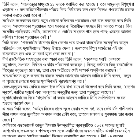
তিনি বলেন, ‘ষড়যন্ত্রের মাধ্যমে ১১ দলকে পরাজিত করা হয়েছে। তবে সম্ভাব্য বিশৃঙ্খলা
এড়াতে ১১ দল দায়িত্বশীলতার পরিচয় দিয়ে নির্বাচনের ফল মেনে নিলেও গণভোটের রায়কে
অবজ্ঞা করতে দেয়া হবে না।’
সংবিধান সংস্কারের জন্য নতুন কোনো কমিশনের প্রয়োজন নেই বলে মন্তব্য করে তিনি
বলেন, ‘সংশোধনের প্রয়োজন হলে সরকার বা বিরোধীদল সংসদে বিল আনতে পারে। বিল
সংসদীয় প্রক্রিয়ায় ভেটিং, আলোচনা ও ভোটের মাধ্যমে পাস হতে পারে; এজন্য আলাদা
কমিশন গঠনের প্রয়োজন নেই।’
তিনি বলেন, ‘গণভোটের উদ্দেশ্য ছিল দেশের পচে যাওয়া রাজনৈতিক সংস্কৃতির আমূল
পরিবর্তন এবং ফ্যাসিবাদের শিকড় উপড়ে ফেলা। জনগণের বিপুল সমর্থনের এই রায়
বাস্তবায়ন হবে এবং তা ব্যর্থ হতে দেয়া হবে না।’
দীর্ঘ রাজনৈতিক সহযাত্রার কথা স্মরণ করে তিনি বলেন, ‘একসময় সবাই একসাথে
আন্দোলন, সংগ্রাম, নির্বাচন ও রাষ্ট্র পরিচালনা করেছেন। কিন্তু বর্তমানে কিছু রাজনৈতিক
মিত্রের বক্তব্যে মনে হয়, তারা যেন অতীতের সেই সম্পর্ক অস্বীকার করছেন।’
মান-অভিমান ভুলে জনগণের রায়কে সম্মান জানানোর আহ্বান জানিয়ে তিনি বলেন, ‘নতুন
বা পুরোনো কোনো ধরনের ফ্যাসিবাদই গ্রহণযোগ্য নয়।’
জেল-জুলুমের ভয় দেখিয়ে জনগণকে দমিয়ে রাখা যাবে না উল্লেখ করে তিনি বলেন, ‘দেশের
স্বার্থে, জাতির স্বার্থে এবং আল্লাহর সন্তুষ্টির জন্য তারা প্রস্তুত আছেন।’
জুলাইযোদ্ধাদের নিয়ে ‘বাড়াবাড়ি’ না করার আহ্বান জানিয়ে তিনি সংশ্লিষ্টদের সংযত
হওয়ার পরামর্শ দেন।
এ সময় তিনি বলেন, ‘আইন নিজের হাতে তুলে নেয়ার পক্ষে নই, তবে কেউ যদি শালীনতার
সীমা লঙ্ঘন করে জুলাইকে অপমান করার চেষ্টা করে, তাহলে জনগণ ও যুবসমাজ তার জবাব
দেবে।’
সেমিনারে এডভোকেট তাজুল ইসলাম উপস্থাপিত প্রবন্ধটিতে ২০২৪ সালের জুলাই-
আগস্টের ছাত্র-জনতার গণঅভ্যুত্থানকে ফ্যাসিবাদের অবসান ঘটিয়ে একটি বৈষম্যহীন
বাংলাদেশ গড়ার ‘রাষ্ট্রের পুনর্জন্ম’ হিসেবে আখ্যায়িত করা হয়েছে। দীর্ঘ ১৭ বছরের