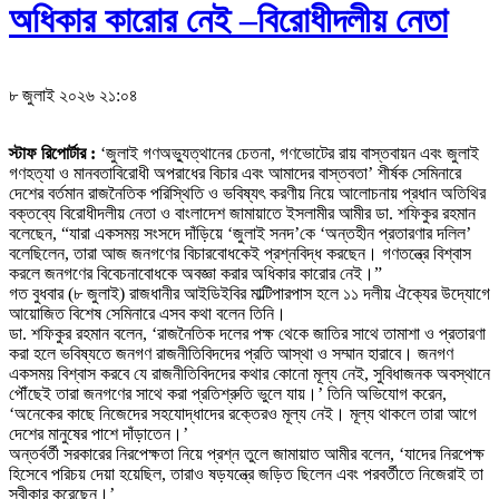
অধিকার কারোর নেই –বিরোধীদলীয় নেতা
৮ জুলাই ২০২৬ ২১:০৪
স্টাফ রিপোর্টার :
‘জুলাই গণঅভ্যুত্থানের চেতনা, গণভোটের রায় বাস্তবায়ন এবং জুলাই
গণহত্যা ও মানবতাবিরোধী অপরাধের বিচার এবং আমাদের বাস্তবতা’ শীর্ষক সেমিনারে
দেশের বর্তমান রাজনৈতিক পরিস্থিতি ও ভবিষ্যৎ করণীয় নিয়ে আলোচনায় প্রধান অতিথির
বক্তব্যে বিরোধীদলীয় নেতা ও বাংলাদেশ জামায়াতে ইসলামীর আমীর ডা. শফিকুর রহমান
বলেছেন, “যারা একসময় সংসদে দাঁড়িয়ে ‘জুলাই সনদ’কে ‘অন্তহীন প্রতারণার দলিল’
বলেছিলেন, তারা আজ জনগণের বিচারবোধকেই প্রশ্নবিদ্ধ করছেন। গণতন্ত্রে বিশ্বাস
করলে জনগণের বিবেচনাবোধকে অবজ্ঞা করার অধিকার কারোর নেই।”
গত বুধবার (৮ জুলাই) রাজধানীর আইডিইবির মাল্টিপারপাস হলে ১১ দলীয় ঐক্যের উদ্যোগে
আয়োজিত বিশেষ সেমিনারে এসব কথা বলেন তিনি।
ডা. শফিকুর রহমান বলেন, ‘রাজনৈতিক দলের পক্ষ থেকে জাতির সাথে তামাশা ও প্রতারণা
করা হলে ভবিষ্যতে জনগণ রাজনীতিবিদদের প্রতি আস্থা ও সম্মান হারাবে। জনগণ
একসময় বিশ্বাস করবে যে রাজনীতিবিদদের কথার কোনো মূল্য নেই, সুবিধাজনক অবস্থানে
পৌঁছেই তারা জনগণের সাথে করা প্রতিশ্রুতি ভুলে যায়।’ তিনি অভিযোগ করেন,
‘অনেকের কাছে নিজেদের সহযোদ্ধাদের রক্তেরও মূল্য নেই। মূল্য থাকলে তারা আগে
দেশের মানুষের পাশে দাঁড়াতেন।’
অন্তর্বর্তী সরকারের নিরপেক্ষতা নিয়ে প্রশ্ন তুলে জামায়াত আমীর বলেন, ‘যাদের নিরপেক্ষ
হিসেবে পরিচয় দেয়া হয়েছিল, তারাও ষড়যন্ত্রে জড়িত ছিলেন এবং পরবর্তীতে নিজেরাই তা
স্বীকার করেছেন।’