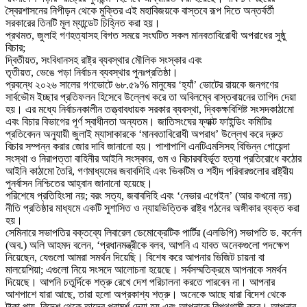
স্বৈরশাসনের নিপীড়ন থেকে মুক্তির এই মহাবিজয়কে বাস্তবে রূপ দিতে অন্তর্বর্তী
সরকারের তিনটি মূল ম্যান্ডেট চিহ্নিত করা হয়।
প্রথমত, জুলাই গণহত্যাসহ বিগত সময়ে সংঘটিত সকল মানবতাবিরোধী অপরাধের সুষ্ঠু
বিচার;
দ্বিতীয়ত, সংবিধানসহ রাষ্ট্র ব্যবস্থার মৌলিক সংস্কার এবং
তৃতীয়ত, ভেঙে পড়া নির্বাচন ব্যবস্থার পুনঃপ্রতিষ্ঠা।
প্রবন্ধে ২০২৬ সালের গণভোটে ৬৮.৫৯% মানুষের ‘হ্যাঁ’ ভোটের রায়কে জনগণের
সার্বভৌম ইচ্ছার প্রতিফলন হিসেবে উল্লেখ করে তা অবিলম্বে বাস্তবায়নের তাগিদ দেয়া
হয়। এর মধ্যে নির্বাচনকালীন তত্ত্বাবধায়ক সরকার ব্যবস্থা, দ্বিকক্ষবিশিষ্ট সংসদকাঠামো
এবং বিচার বিভাগের পূর্ণ স্বাধীনতা অন্যতম। জাতিসংঘের ফ্যাক্ট ফাইন্ডিং কমিটির
প্রতিবেদন অনুযায়ী জুলাই ম্যাসাকারকে ‘মানবতাবিরোধী অপরাধ’ উল্লেখ করে দ্রুত
বিচার সম্পন্ন করার জোর দাবি জানানো হয়। পাশাপাশি এনটিএমসিসহ বিভিন্ন গোয়েন্দা
সংস্থা ও নিরাপত্তা বাহিনীর আইনি সংস্কার, গুম ও বিচারবহির্ভূত হত্যা প্রতিরোধে কঠোর
আইনি কাঠামো তৈরি, গণমাধ্যমের জবাবদিহি এবং ভিকটিম ও শহীদ পরিবারগুলোর রাষ্ট্রীয়
পুনর্বাসন নিশ্চিতের আহ্বান জানানো হয়েছে।
পরিশেষে প্রতিহিংসা নয়; বরং সত্য, জবাবদিহি এবং ‘নেভার এগেইন’ (আর কখনো নয়)
নীতি প্রতিষ্ঠার মাধ্যমে একটি সুশাসিত ও ন্যায়ভিত্তিক রাষ্ট্র গঠনের অঙ্গীকার ব্যক্ত করা
হয়।
সেমিনারে সভাপতির বক্তব্যে লিবারেল ডেমোক্রেটিক পার্টির (এলডিপি) সভাপতি ড. কর্নেল
(অব.) অলি আহমদ বলেন, ‘প্রধানমন্ত্রীকে বলব, আপনি এ যাবত অনেকগুলো পদক্ষেপ
নিয়েছেন, যেগুলো আমরা সমর্থন দিয়েছি। বিশেষ করে আপনার ভিজিট চায়না বা
মালয়েশিয়া; এগুলো নিয়ে সংসদে আলোচনা হয়েছে। সর্বসম্মতিক্রমে আপনাকে সমর্থন
দিয়েছে। আপনি চতুর্দিকে শত্রু রেখে দেশ পরিচালনা করতে পারবেন না। আপনার
আশপাশে যারা আছে, তারা হলো অপ্রকাশ্য শত্রু। অনেকে আছে যারা বিদেশ থেকে
টাকা পায়, বিদেশ থেকে তাদের পরামর্শ দেয়া হয় এবং আপনাকে বিপথগামী করে। আপনার