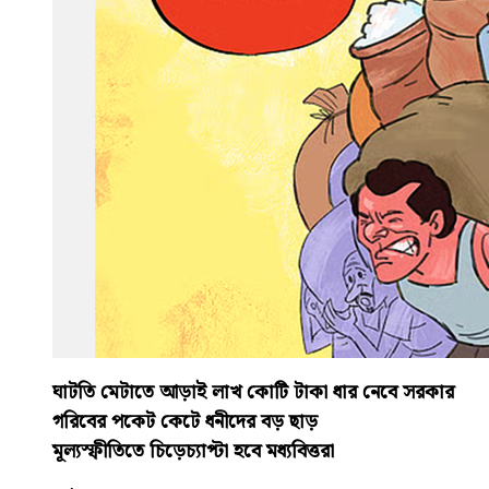
ঘাটতি মেটাতে আড়াই লাখ কোটি টাকা ধার নেবে সরকার
গরিবের পকেট কেটে ধনীদের বড় ছাড়
মূল্যস্ফীতিতে চিড়েচ্যাপ্টা হবে মধ্যবিত্তরা