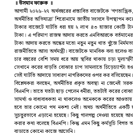
॥ উসমান ফারুক ॥
আগামী ২০২৬-২৭ অর্থবছরের প্রস্তাবিত বাজেটকে ‘গণতান্ত্রি
অর্থনীতির অভিযাত্রা’ শিরোনামে জাতীয় সংসদে উপস্থাপন
টাকার বাজেটে ঘাটতি ধরা হয় ২ লাখ ৪৩ হাজার কোটি টাকা
টাকা। এ পরিমাণ রাজস্ব আদায় করতে এনবিআরকে বর্তমানে
টাকা আদায় করতে অন্ধের মতো নতুন নতুন খাত খুুঁজে নির্মমভ
রাজনীতিতে আসা অর্থমন্ত্রী। বাজেটকে মানবিক বলা হলেও ব্
চার বছরের বেশি সময় ধরে আয় স্থবির থাকায় চড়া মূল্যস্ফ
সেখানে করের বাড়তি বোঝার চাপ সামলাতে চিড়েচ্যাপ্টা হওয়া
সেই ঘাটতি আদায়ে সাধারণ নাগরিকদের ওপর কর বসিয়েছেন।
বিশ্লেষকরা বলছেন, অর্থনীতির প্রকৃত অবস্থা না জেনেই 
বিএনপি। তাতে যতটা ছাড় পেলেন ধনীরা, ততটাই করের বোঝার
সামর্থ্য ও বাধ্যবাধকতা না থাকলেও অনেককে করের আওতা
হবে তার কোনো পথ নকশা নেই। অথচ অর্থনীতিতে একটি ছা
সুচতুরভাবে এড়ানো হয়েছে। কিছু গালগল্প দেওয়া হয়েছে 
করার কথা বলেছে বিএনপি। কিন্তু এমন কিছু কর্মসূচি বিগ
বাড়াতে কোনো কাজে আসেনি।