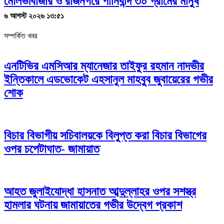
মৌলভীবাজার ও রাজনগরে পানিবন্দি ৩০ গ্রামের মানুষ
৬ আগস্ট ২০২৬ ১৩:৫১
সম্পর্কিত খবর
এনটিভির এমসিআর ম্যানেজার তাইফুর রহমান নাদভীর
ইন্তিকালে এডভোকেট এহসানুল মাহবুুব জুবায়েরের গভীর
শোক
বিচার বিভাগীয় সচিবালয়কে বিলুপ্ত করা বিচার বিভাগের
ওপর চপেটাঘাত- জামায়াত
আহত জুলাইযোদ্ধা হাসনাত আব্দুল্লাহর ওপর সশস্ত্র
হামলার ঘটনায় জামায়াতের গভীর উদ্বেগ প্রকাশ