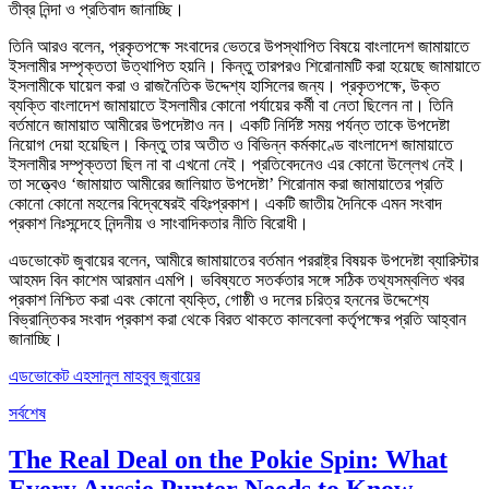
তীব্র নিন্দা ও প্রতিবাদ জানাচ্ছি।
তিনি আরও বলেন, প্রকৃতপক্ষে সংবাদের ভেতরে উপস্থাপিত বিষয়ে বাংলাদেশ জামায়াতে
ইসলামীর সম্পৃক্ততা উত্থাপিত হয়নি। কিন্তু তারপরও শিরোনামটি করা হয়েছে জামায়াতে
ইসলামীকে ঘায়েল করা ও রাজনৈতিক উদ্দেশ্য হাসিলের জন্য। প্রকৃতপক্ষে, উক্ত
ব্যক্তি বাংলাদেশ জামায়াতে ইসলামীর কোনো পর্যায়ের কর্মী বা নেতা ছিলেন না। তিনি
বর্তমানে জামায়াত আমীরের উপদেষ্টাও নন। একটি নির্দিষ্ট সময় পর্যন্ত তাকে উপদেষ্টা
নিয়োগ দেয়া হয়েছিল। কিন্তু তার অতীত ও বিভিন্ন কর্মকাণ্ডে বাংলাদেশ জামায়াতে
ইসলামীর সম্পৃক্ততা ছিল না বা এখনো নেই। প্রতিবেদনেও এর কোনো উল্লেখ নেই।
তা সত্ত্বেও ‘জামায়াত আমীরের জালিয়াত উপদেষ্টা’ শিরোনাম করা জামায়াতের প্রতি
কোনো কোনো মহলের বিদ্বেষেরই বহিঃপ্রকাশ। একটি জাতীয় দৈনিকে এমন সংবাদ
প্রকাশ নিঃসন্দেহে নিন্দনীয় ও সাংবাদিকতার নীতি বিরোধী।
এডভোকেট জুবায়ের বলেন, আমীরে জামায়াতের বর্তমান পররাষ্ট্র বিষয়ক উপদেষ্টা ব্যারিস্টার
আহমদ বিন কাশেম আরমান এমপি। ভবিষ্যতে সতর্কতার সঙ্গে সঠিক তথ্যসম্বলিত খবর
প্রকাশ নিশ্চিত করা এবং কোনো ব্যক্তি, গোষ্ঠী ও দলের চরিত্র হননের উদ্দেশ্যে
বিভ্রান্তিকর সংবাদ প্রকাশ করা থেকে বিরত থাকতে কালবেলা কর্তৃপক্ষের প্রতি আহ্বান
জানাচ্ছি।
এডভোকেট এহসানুল মাহবুব জুবায়ের
সর্বশেষ
The Real Deal on the Pokie Spin: What
Every Aussie Punter Needs to Know