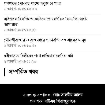
পঞ্চগড়ে পোকায় খাচ্ছে সবুজ চা পাতা
৬ আগস্ট ২০২৬ ১৩:৫৬
বরিশালে বিভক্তি ও অভিযোগে জর্জরিত বিএনপি, মাঠে
জামায়াত
৬ আগস্ট ২০২৬ ১৩:৫৪
মৌলভীবাজার ও রাজনগরে পানিবন্দি ৩০ গ্রামের মানুষ
৬ আগস্ট ২০২৬ ১৩:৫১
নদীভাঙনে বিলীনের পথে হাতিয়ার নলচিরা ঘাট
৬ আগস্ট ২০২৬ ১১:২৩
সম্পর্কিত খবর
ভারপ্রাপ্ত সম্পাদক:
মোঃ তাসনীম আলম
প্রকাশক:
এটিএম সিরাজুল হক