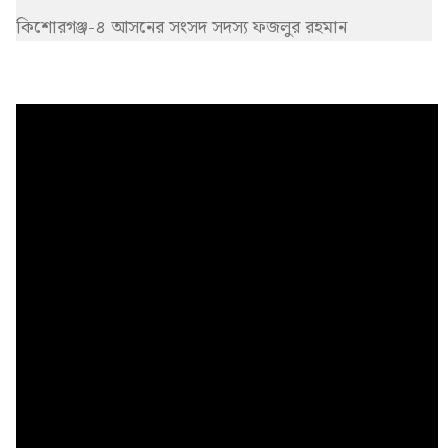
কিশোরগঞ্জ-৪ আসনের সংসদ সদস্য ফজলুর রহমান