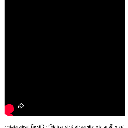
সোনার বাংলা রিপোর্ট : ‘শিয়ালে চাটে বাঘের গাল হায় এ কী হাল/