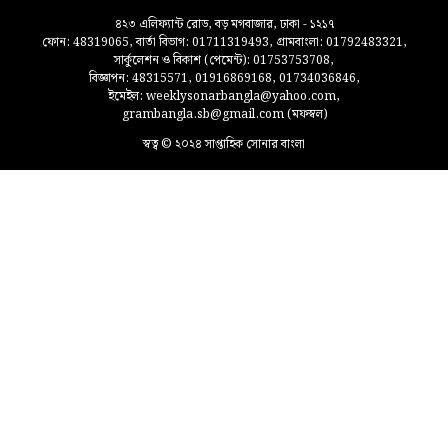
৪২৩ এলিফ্যান্ট রোড, বড় মগবাজার, ঢাকা - ১২১৭
ফোন: 48319065, বার্তা বিভাগ: 01711319493, গ্রামবাংলা: 01792483321,
সার্কুলেশন ও বিকাশ (পেমেন্ট): 01753753708,
বিজ্ঞাপন: 48315571, 01916869168, 01734036846,
ইমেইল: weeklysonarbangla@yahoo.com,
grambangla.sb@gmail.com (মফস্বল)
স্বত্ব © ২০২৪ সাপ্তাহিক সোনার বাংলা