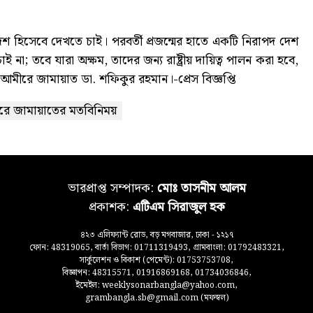
হিসেবে দেখতে চাই। পরবর্তী প্রজন্মের হাতে একটি নিরাপদ দেশ
; তবে যারা অক্ষম, তাদের জন্য রাষ্ট্রীয় দায়িত্ব পালন করা হবে,
আমীরে জামায়াত ডা. শফিকুর রহমান।-প্রেস বিজ্ঞপ্তি
আমীরে জামায়াতের মতবিনিময়
ভারপ্রাপ্ত সম্পাদক:
মোঃ তাসনীম আলম
প্রকাশক:
এটিএম সিরাজুল হক
৪২৩ এলিফ্যান্ট রোড, বড় মগবাজার, ঢাকা - ১২১৭
ফোন: 48319065, বার্তা বিভাগ: 01711319493, গ্রামবাংলা: 01792483321,
সার্কুলেশন ও বিকাশ (পেমেন্ট): 01753753708,
বিজ্ঞাপন: 48315571, 01916869168, 01734036846,
ইমেইল: weeklysonarbangla@yahoo.com,
grambangla.sb@gmail.com (মফস্বল)