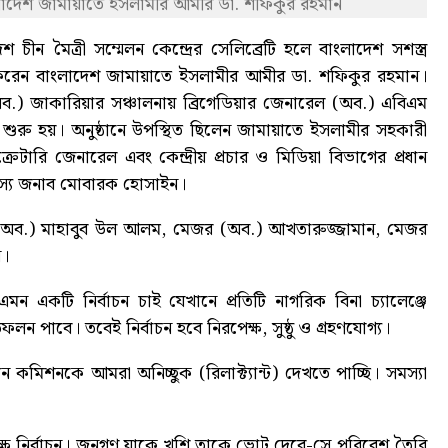
াংলাদেশ জামায়াতে ইসলামীর আমীর ডা. শফিকুর রহমান
চীন মৈত্রী সম্মেলন কেন্দ্রের সেলিব্রেটি হলে বাংলাদেশ সশস্ত্র
ময় করেন বাংলাদেশ জামায়াতে ইসলামীর আমীর ডা. শফিকুর রহমান।
অব.) জাকারিয়ার সঞ্চালনায় ব্রিগেডিয়ার জেনারেল (অব.) এবিএম
শুরু হয়। অনুষ্ঠানে উপস্থিত ছিলেন জামায়াতে ইসলামীর সহকারী
টারি জেনারেল এবং কেন্দ্রীয় প্রচার ও মিডিয়া বিভাগের প্রধান
 সদস্য জনাব মোবারক হোসাইন।
ল (অব.) মাহাবুব উল আলম, মেজর (অব.) আখতারুজ্জামান, মেজর
ন।
ন একটি নির্বাচন চাই যেখানে প্রতিটি নাগরিক বিনা চ্যালেঞ্জে
লন পাবে। তবেই নির্বাচন হবে নিরপেক্ষ, সুষ্ঠু ও গ্রহণযোগ্য।
 কমিশনকে আমরা অনিচ্ছুক (রিলাক্ট্যান্ট) দেখতে পাচ্ছি। সমস্যা
নিরপেক্ষ নির্বাচন। জনগণ যাকে খুশি তাকে ভোট দেবে-সে পরিবেশ তৈরি