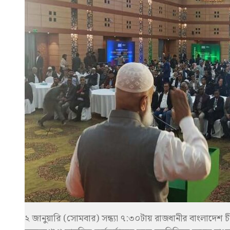
২ জানুয়ারি (সোমবার) সন্ধ্যা ৭:৩০টায় রাজধানীর বাংলাদেশ চীন ম