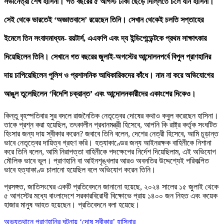
সভানেত্রী শেখ হাসিনা।
গত বছরের ৫ আগস্ট ঢাকা ছেড়ে দিল্লিতে চলে যান হাসিনা।
সেই থেকে ভারতেই ‘অজ্ঞাতবাসে’ রয়েছেন তিনি। সেখান থেকেই চলতি সপ্তাহের
ইমেলে তিন সংবাদমাধ্যম- রয়টার্স, এএফপি এবং দ্য ইন্ডিপেন্ডেন্টকে প্রথম সাক্ষাৎকার
দিয়েছিলেন তিনি। সেখানে গত বছরের জুলাই-অগস্টের আন্দোলনপর্বে বিপুল প্রাণহানির
দায় চাপিয়েছিলেন পুলিশ ও প্রশাসনিক আধিকারিকদের কাঁধে। নাম না করে অভিযোগের
আঙুল তুলেছিলেন ‘বিদেশি চক্রান্ত’ এবং আন্দোলনকারীদের একাংশের দিকেও।
কিন্তু বৃহস্পতিবার সুর বদলে রাজনৈতিক নেতৃত্বের দোষের কথাও কবুল করেছেন হাসিনা।
তাকে প্রশ্ন করা হয়েছিল, তৎকালীন প্রধানমন্ত্রী হিসেবে, আপনি কি রাষ্ট্র কর্তৃক সংঘটিত
হিংসার জন্য দায় স্বীকার করেন? জবাবে তিনি বলেন, দেশের নেত্রী হিসেবে, আমি চূড়ান্ত
ভাবে নেতৃত্বের দায়িত্ব গ্রহণ করি। হত্যাকাণ্ডের জন্য আইনরক্ষক বাহিনীকে নিশানা
করে তিনি বলেন, আমি নিরাপত্তা বাহিনীকে পদক্ষেপের নির্দেশ দিয়েছিলাম, এই অভিযোগ
মৌলিক ভাবে ভুল। প্রাণহানি বা আইনশৃঙ্খলার আরও অবনতির উদ্দেশ্যেই পরিকল্পিত
ভাবে হত্যাকাণ্ড চালানো হয়েছিল বলে অভিযোগ করেন তিনি।
প্রসঙ্গত, জাতিসংঘের একটি প্রতিবেদনে জানানো হয়েছে, ২০২৪ সালের ১৫ জুলাই থেকে
৫ আগস্টের মধ্যে বাংলাদেশে সরকারবিরোধী বিক্ষোভে প্রায় ১৪০০ জন নিহত এবং কয়েক
হাজার মানুষ আহত হয়েছেন। প্রতিবেদনে বলা হয়েছে।
অভ্যুত্থানে প্রাণহানির ঘটনায় ‘দোষ স্বীকার’ হাসিনার