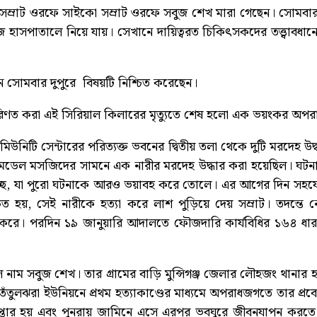
্রাট ওরফে সাইকো সম্রাট ওরফে সবুজ শেখ মারা গেছেন। সোমবার (২৩ 
হাসপাতালে নিয়ে যায়। সেখানে দায়িত্বরত চিকিৎসকদের তত্ত্বাবধানে
 সোমবার দুপুরে বিষয়টি নিশ্চিত করেছেন।
ত করা এই সিরিয়াল কিলারের মৃত্যুতে শেষ হলো এক ভয়ংকর অপরাধ অধ
িউনিটি সেন্টারের পরিত্যক্ত ভবনের দ্বিতীয় তলা থেকে দুটি মরদেহ উ
ল মসজিদের সামনে এক নারীর মরদেহ উদ্ধার করা হয়েছিল। ঘটনাস্
়ে যাচ্ছে, যা পুরো ঘটনাকে আরও ভয়াবহ করে তোলে। এর আগের দিন
 হয়, সেই নারীকে হত্যা করে লাশ পুড়িয়ে দেয় সম্রাট। তদন্তে নে
ীকার করে। পরদিন ১৯ জানুয়ারি আদালতে ফৌজদারি কার্যবিধির ১৬৪ ধার
নাম সবুজ শেখ। তার গ্রামের বাড়ি মুন্সিগঞ্জ জেলার লৌহজং থানার হলুদ
লঝরা ইউনিয়নে প্রথম হত্যাকাণ্ডের মাধ্যমে অপরাধজগতে তার প্রবেশ।
রেপ্তার হয় এবং পুনরায় জামিনে এসে এরপর ভবঘুরে জীবনযাপন কর