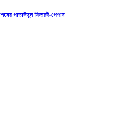
শেষের পাতা
ঈদুল ফিতর
ই-পেপার