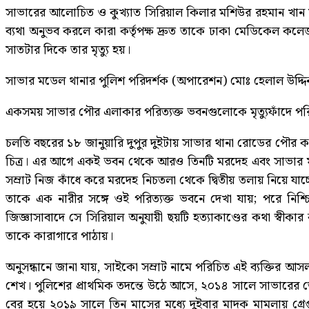
সাভারের আলোচিত ও কুখ্যাত সিরিয়াল কিলার মশিউর রহমান খান সম
ব্যথা অনুভব করলে কারা কর্তৃপক্ষ দ্রুত তাকে ঢাকা মেডিকেল কলেজ 
সাতটার দিকে তার মৃত্যু হয়।
সাভার মডেল থানার পুলিশ পরিদর্শক (অপারেশন) মোঃ হেলাল উদ্দিন
একসময় সাভার পৌর এলাকার পরিত্যক্ত ভবনগুলোকে মৃত্যুফাঁদে পরিণ
চলতি বছরের ১৮ জানুয়ারি দুপুর দুইটায় সাভার থানা রোডের পৌর কম
চিত্র। এর আগে একই ভবন থেকে আরও তিনটি মরদেহ এবং সাভার মডে
সম্রাট নিজ কাঁধে করে মরদেহ নিচতলা থেকে দ্বিতীয় তলায় নিয
তাকে এক নারীর সঙ্গে ওই পরিত্যক্ত ভবনে দেখা যায়; পরে নিশ্চিত
জিজ্ঞাসাবাদে সে সিরিয়াল অনুযায়ী ছয়টি হত্যাকাণ্ডের কথা স্ব
তাকে কারাগারে পাঠায়।
অনুসন্ধানে জানা যায়, সাইকো সম্রাট নামে পরিচিত এই ব্যক্তির আসল 
শেখ। পুলিশের প্রাথমিক তদন্তে উঠে আসে, ২০১৪ সালে সাভারের তেঁতু
বের হয়ে ২০১৯ সালে তিন মাসের মধ্যে দুইবার মাদক মামলায় গ্