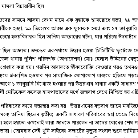
ক মামলা বিচারাধীন ছিল।
িদের সামনে আসমা বেগম নামে এক বৃদ্ধাকে শ্বাসরোধে হত্যা, ২৯ আ
ারীকে হত্যা, ১৯ ডিসেম্বর আরও এক যুবককে হত্যা এবং ১৭ জানুয়ারি
বচেয়ে হৃদয়বিদারক ছিল তানিয়া আক্তারের ঘটনা, যার পরিচয় উদঘাটন
িল অজ্ঞাত। তদন্তের একপর্যায়ে উদ্ধার হওয়া সিসিটিভি ফুটেজে দেখ
ভার মডেল থানার পুলিশ পরিদর্শক (অপারেশন) মোঃ হেলাল উদ্দিনের 
াকে গ্রেপ্তার করা হয়। পরদিন আদালতে স্বীকারোক্তি দেওয়ার পরও ত
মে প্রকাশিত হওয়ার পর সামাজিক যোগাযোগ মাধ্যমে ছড়িয়ে পড়লে
আগে ১ জানুয়ারি নিখোঁজ হওয়ার পর উত্তরখান থানায় একটি সাধারণ 
দী মেডিকেল কলেজ হাসপাতালের মর্গে জন্মদাগ দেখে নিশ্চিত হয় এটি
েহ পরিবারের কাছে হস্তান্তর করা হয়। উত্তরখানের বড়বাগ জামে মস
যে তানিয়া ছিলেন তৃতীয়; একটি সাধারণ পরিবারের স্বপ্ন ভেঙে দিয়
া হলে হয়তো কখনোই তারা জানতে পারতেন না তাদের বোনের শেষ পরি
 তারা। সোমবার সেই খুনি সাইকো সম্রাটের মৃত্যুর সংবাদ শুনে তানিয়া