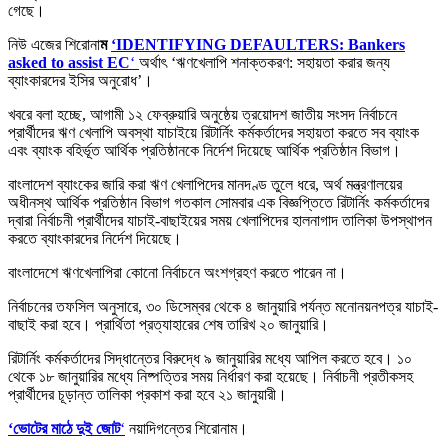
গেছে।
নিউ এজের শিরোনা
ম
‘IDENTIFYING DEFAULTERS: Bankers
asked to assist EC
‘
অর্থাৎ ‘ঋণখেলাপি শনাক্তকরণ: সহায়তা করার জন্য
ব্যাংকারদের ইসির অনুরোধ’।
খবরে বলা হচ্ছে, আগামী ১২ ফেব্রুয়ারি অনুষ্ঠেয় ত্রয়োদশ জাতীয় সংসদ নির্বাচনে
প্রার্থীদের ঋণ খেলাপি অবস্থা যাচাইয়ে রিটার্নিং কর্মকর্তাদের সহায়তা করতে সব ব্যাংক
এবং ব্যাংক বহির্ভূত আর্থিক প্রতিষ্ঠানকে নির্দেশ দিয়েছে আর্থিক প্রতিষ্ঠান বিভাগ।
বাংলাদেশ ব্যাংকের জারি করা ঋণ খেলাপিদের মানদণ্ড তুলে ধরে, অর্থ মন্ত্রণালয়ের
অধীনস্থ আর্থিক প্রতিষ্ঠান বিভাগ গতকাল সোমবার এক বিজ্ঞপ্তিতে রিটার্নিং কর্মকর্তাদের
দ্বারা নির্বাচনী প্রার্থীদের যাচাই-বাছাইয়ের সময় খেলাপিদের হালনাগাদ তালিকা উপস্থাপন
করতে ব্যাংকারদের নির্দেশ দিয়েছে।
বাংলাদেশে ঋণখেলাপিরা কোনো নির্বাচনে অংশগ্রহণ করতে পারেন না।
নির্বাচনের তফসিল অনুসারে, ৩০ ডিসেম্বর থেকে ৪ জানুয়ারি পর্যন্ত মনোনয়নপত্র যাচাই-
বাছাই করা হবে। প্রার্থিতা প্রত্যাহারের শেষ তারিখ ২০ জানুয়ারি।
রিটার্নিং কর্মকর্তাদের সিদ্ধান্তের বিরুদ্ধে ৯ জানুয়ারির মধ্যে আপিল করতে হবে। ১০
থেকে ১৮ জানুয়ারির মধ্যে নিষ্পত্তির সময় নির্ধারণ করা হয়েছে। নির্বাচনী প্রতীকসহ
প্রার্থীদের চূড়ান্ত তালিকা প্রকাশ করা হবে ২১ জানুয়ারী।
‘ভোটের মাঠে দুই জোট
‘
নয়াদিগন্তের শিরোনাম।