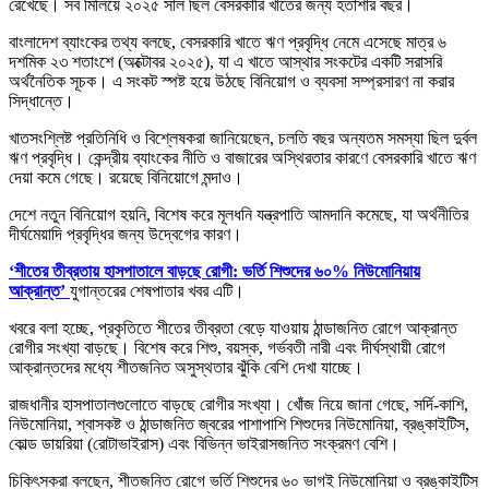
রেখেছে। সব মিলিয়ে ২০২৫ সাল ছিল বেসরকারি খাতের জন্য হতাশার বছর।
বাংলাদেশ ব্যাংকের তথ্য বলছে, বেসরকারি খাতে ঋণ প্রবৃদ্ধি নেমে এসেছে মাত্র ৬
দশমিক ২৩ শতাংশে (অক্টোবর ২০২৫), যা এ খাতে আস্থার সংকটের একটি সরাসরি
অর্থনৈতিক সূচক। এ সংকট স্পষ্ট হয়ে উঠছে বিনিয়োগ ও ব্যবসা সম্প্রসারণ না করার
সিদ্ধান্তে।
খাতসংশ্লিষ্ট প্রতিনিধি ও বিশ্লেষকরা জানিয়েছেন, চলতি বছর অন্যতম সমস্যা ছিল দুর্বল
ঋণ প্রবৃদ্ধি। কেন্দ্রীয় ব্যাংকের নীতি ও বাজারের অস্থিরতার কারণে বেসরকারি খাতে ঋণ
দেয়া কমে গেছে। রয়েছে বিনিয়োগে মন্দাও।
দেশে নতুন বিনিয়োগ হয়নি, বিশেষ করে মূলধনি যন্ত্রপাতি আমদানি কমেছে, যা অর্থনীতির
দীর্ঘমেয়াদি প্রবৃদ্ধির জন্য উদ্বেগের কারণ।
‘শীতের তীব্রতায় হাসপাতালে বাড়ছে রোগী: ভর্তি শিশুদের ৬০% নিউমোনিয়ায়
আক্রান্ত’
যুগান্তরের শেষপাতার খবর এটি।
খবরে বলা হচ্ছে, প্রকৃতিতে শীতের তীব্রতা বেড়ে যাওয়ায় ঠান্ডাজনিত রোগে আক্রান্ত
রোগীর সংখ্যা বাড়ছে। বিশেষ করে শিশু, বয়স্ক, গর্ভবতী নারী এবং দীর্ঘস্থায়ী রোগে
আক্রান্তদের মধ্যে শীতজনিত অসুস্থতার ঝুঁকি বেশি দেখা যাচ্ছে।
রাজধানীর হাসপাতালগুলোতে বাড়ছে রোগীর সংখ্যা। খোঁজ নিয়ে জানা গেছে, সর্দি-কাশি,
নিউমোনিয়া, শ্বাসকষ্ট ও ঠান্ডাজনিত জ্বরের পাশাপাশি শিশুদের নিউমোনিয়া, ব্রঙ্কাইটিস,
কোল্ড ডায়রিয়া (রোটাভাইরাস) এবং বিভিন্ন ভাইরাসজনিত সংক্রমণ বেশি।
চিকিৎসকরা বলছেন, শীতজনিত রোগে ভর্তি শিশুদের ৬০ ভাগই নিউমোনিয়া ও ব্রঙ্কাইটিস