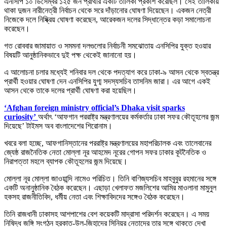
এনসিপি ১০ ডিসেম্বর ১২৫ জন প্রার্থীর একটি তালিকা প্রকাশ করেছিল। সেই তালিকায়
থাকা দুজন নারীনেত্রী নির্বাচন থেকে সরে দাঁড়ানোর ঘোষণা দিয়েছেন। একজন নেত্রী
নিজেকে দলে নিষ্ক্রিয় ঘোষণা করেছেন, আরেকজন দলের সিদ্ধান্তের কড়া সমালোচনা
করেছেন।
গত রোববার জামায়াত ও সমমনা দলগুলোর নির্বাচনী সমঝোতায় এনসিপির যুক্ত হওয়ার
বিষয়টি আনুষ্ঠানিকভাবে দুই পক্ষ থেকেই জানানো হয়।
এ আলোচনা চলার মধ্যেই শনিবার দল থেকে পদত্যাগ করে ঢাকা-৯ আসন থেকে স্বতন্ত্র
প্রার্থী হওয়ার ঘোষণা দেন এনসিপির যুগ্ম সদস্যসচিব তাসনিম জারা। এর আগে একই
আসন থেকে তাকে দলের প্রার্থী ঘোষণা করা হয়েছিল।
‘Afghan foreign ministry official’s Dhaka visit sparks
curiosity’
অর্থাৎ ‘আফগান পররাষ্ট্র মন্ত্রণালয়ের কর্মকর্তার ঢাকা সফর কৌতূহলের জন্ম
দিয়েছে’ টাইমস অব বাংলাদেশের শিরোনাম।
খবরে বলা হচ্ছে, আফগানিস্তানের পররাষ্ট্র মন্ত্রণালয়ের মহাপরিচালক এবং তালেবানের
জ্যেষ্ঠ রাজনৈতিক নেতা মোল্লা নূর আহমেদ নূরের গোপন সফর ঢাকার কূটনৈতিক ও
নিরাপত্তা মহলে ব্যাপক কৌতূহলের জন্ম দিয়েছে।
মোল্লা নূর মোল্লা জাওয়ান্দি নামেও পরিচিত। তিনি বাণিজ্যসচিব মাহবুবুর রহমানের সঙ্গে
একটি অনানুষ্ঠানিক বৈঠক করেছেন। এছাড়া খেলাফত মজলিশের আমির মাওলানা মামুনুল
হকসহ রাজনীতিবিদ, ধর্মীয় নেতা এবং শিক্ষাবিদদের সঙ্গেও বৈঠক করেছেন।
তিনি রাজধানী ঢাকাসহ আশপাশের বেশ কয়েকটি মাদ্রাসা পরিদর্শন করেছেন। এ সময়
নিষিদ্ধ জঙ্গি সংগঠন হরকাত-উল-জিহাদের সিনিয়র নেতাদের তার সঙ্গে থাকতে দেখা