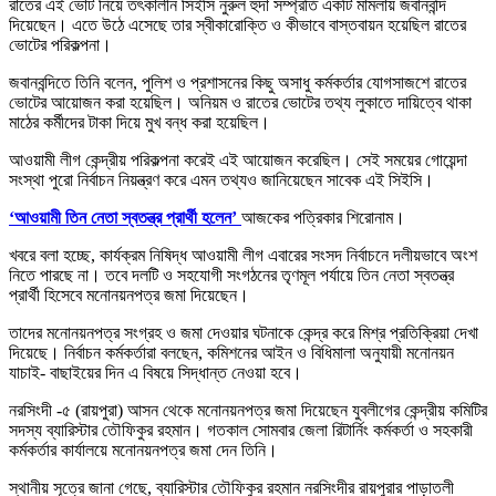
রাতের এই ভোট নিয়ে তৎকালীন সিইসি নুরুল হুদা সম্প্রতি একটি মামলায় জবানবন্দি
দিয়েছেন। এতে উঠে এসেছে তার স্বীকারোক্তি ও কীভাবে বাস্তবায়ন হয়েছিল রাতের
ভোটের পরিকল্পনা।
জবানবন্দিতে তিনি বলেন, পুলিশ ও প্রশাসনের কিছু অসাধু কর্মকর্তার যোগসাজশে রাতের
ভোটের আয়োজন করা হয়েছিল। অনিয়ম ও রাতের ভোটের তথ্য লুকাতে দায়িত্বে থাকা
মাঠের কর্মীদের টাকা দিয়ে মুখ বন্ধ করা হয়েছিল।
আওয়ামী লীগ কেন্দ্রীয় পরিকল্পনা করেই এই আয়োজন করেছিল। সেই সময়ের গোয়েন্দা
সংস্থা পুরো নির্বাচন নিয়ন্ত্রণ করে এমন তথ্যও জানিয়েছেন সাবেক এই সিইসি।
‘আওয়ামী তিন নেতা স্বতন্ত্র প্রার্থী হলেন’
আজকের পত্রিকার শিরোনাম।
খবরে বলা হচ্ছে, কার্যক্রম নিষিদ্ধ আওয়ামী লীগ এবারের সংসদ নির্বাচনে দলীয়ভাবে অংশ
নিতে পারছে না। তবে দলটি ও সহযোগী সংগঠনের তৃণমূল পর্যায়ে তিন নেতা স্বতন্ত্র
প্রার্থী হিসেবে মনোনয়নপত্র জমা দিয়েছেন।
তাদের মনোনয়নপত্র সংগ্রহ ও জমা দেওয়ার ঘটনাকে কেন্দ্র করে মিশ্র প্রতিক্রিয়া দেখা
দিয়েছে। নির্বাচন কর্মকর্তারা বলছেন, কমিশনের আইন ও বিধিমালা অনুযায়ী মনোনয়ন
যাচাই- বাছাইয়ের দিন এ বিষয়ে সিদ্ধান্ত নেওয়া হবে।
নরসিংদী -৫ (রায়পুরা) আসন থেকে মনোনয়নপত্র জমা দিয়েছেন যুবলীগের কেন্দ্রীয় কমিটির
সদস্য ব্যারিস্টার তৌফিকুর রহমান। গতকাল সোমবার জেলা রিটার্নিং কর্মকর্তা ও সহকারী
কর্মকর্তার কার্যালয়ে মনোনয়নপত্র জমা দেন তিনি।
স্থানীয় সূত্রে জানা গেছে, ব্যারিস্টার তৌফিকুর রহমান নরসিংদীর রায়পুরার পাড়াতলী