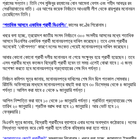
গ্রামের সন্তান। তিনি শেখ মুজিবুর রহমানের বোন আমেনা বেগম এবং শহীদ আবদুর রব
সেরনিয়াবাতের নাতি। এর আগের কয়েক নির্বাচনে আওয়ামী লীগ থেকে রায়পুরার মনোনয়ন
চেয়েছিলেন তিনি।
‘শতাধিক আসনে একাধিক প্রার্থী বিএনপি
র’
কালের কণ্ঠের শিরোনাম।
খবরে বলা হচ্ছে, ত্রয়োদশ জাতীয় সংসদ নির্বাচনে ৩০০ সংসদীয় আসনের মধ্যে শতাধিক
আসনে বিএনপির একাধিক প্রার্থী মনোনয়নপত্র দাখিল করেছেন। তবে এসব প্রার্থীর
অনেকেই ‘কৌশলগত’ কারণে দলের সংকেত পেয়েই মনোনয়নপত্র দাখিল করেছেন।
আবার কোনো কোনো প্রার্থী দলীয় মনোনয়ন না পেয়ে সংক্ষুব্ধ হয়ে প্রার্থী হয়েছেন। তবে
এসব প্রার্থীর মধ্যে কতজন বিদ্রোহী প্রার্থী হবেন তা সময় এলেই বোঝা যাবে। এ জন্য
অপেক্ষা করতে হবে মনোনয়নপত্র প্রত্যাহারের শেষ দিন পর্যন্ত।
নির্বাচন কমিশন সূত্র জানায়, মনোনয়নপত্র দাখিলের শেষ দিন ছিল গতকাল সোমবার।
রিটার্নিং অফিসারের মাধ্যমে মনোনয়নপত্র বাছাই করা হবে ৩০ ডিসেম্বর থেকে ৪ জানুয়ারি
পর্যন্ত। আপিল করা যাবে ৫ থেকে ৯ জানুয়ারি পর্যন্ত।
আপিল নিষ্পত্তি করা যাবে ১০ থেকে ১৮ জানুয়ারি পর্যন্ত। প্রার্থিতা প্রত্যাহারের শেষ
তারিখ ২০ জানুয়ারি। প্রতীক বরাদ্দ করা হবে ২১ জানুয়ারি। আর ভোট হবে ১২
ফেব্রুয়ারি।
বিএনপি সূত্র জানায়, বিদ্রোহী প্রার্থীদের ব্যাপারে এবার দলের অবস্থান কঠোরতর। দলের
সিদ্ধান্ত অমান্য করে কেউ প্রার্থী হলে তাঁকে বহিষ্কার করা হতে পারে।
‘জামায়াতের জোটে প্রার্থীজট’
সমকালের শিরোনাম। খবরে বলা হচ্ছে, জামায়াতে ইসলামীর