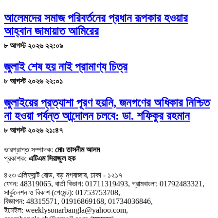
আলেমদের সমাজ পরিবর্তনের প্রধান রূপকার হওয়ার
আহ্বান জামায়াত আমিরের
৮ আগস্ট ২০২৬ ২২:০৯
জুলাই শেষ হয় নাই প্রামাণ্য চিত্র
৮ আগস্ট ২০২৬ ২২:০১
জুলাইয়ের প্রত্যাশা পূরণ হয়নি, জনগণের অধিকার নিশ্চিত
না হওয়া পর্যন্ত আন্দোলন চলবে: ডা. শফিকুর রহমান
৮ আগস্ট ২০২৬ ২১:৪৭
ভারপ্রাপ্ত সম্পাদক:
মোঃ তাসনীম আলম
প্রকাশক:
এটিএম সিরাজুল হক
৪২৩ এলিফ্যান্ট রোড, বড় মগবাজার, ঢাকা - ১২১৭
ফোন: 48319065, বার্তা বিভাগ: 01711319493, গ্রামবাংলা: 01792483321,
সার্কুলেশন ও বিকাশ (পেমেন্ট): 01753753708,
বিজ্ঞাপন: 48315571, 01916869168, 01734036846,
ইমেইল: weeklysonarbangla@yahoo.com,