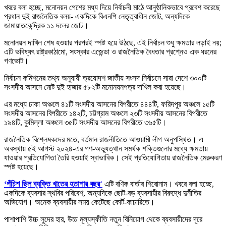
খবরে বলা হচ্ছে, মনোনয়ন পেশের মধ্য দিয়ে নির্বাচনী মাঠে আনুষ্ঠানিকভাবে প্রবেশ করেছে
প্রধান দুই রাজনৈতিক বলয়- একদিকে বিএনপি নেতৃত্বাধীন জোট, অন্যদিকে
জামায়াতকেন্দ্রিক ১১ দলের জোট।
মনোনয়ন দাখিল শেষ হওয়ার পরপরই স্পষ্ট হয়ে উঠছে, এই নির্বাচন শুধু ক্ষমতার লড়াই নয়;
এটি ভবিষ্যৎ রাষ্ট্রকাঠামো, সংস্কার এজেন্ডা ও রাজনৈতিক বৈধতার প্রশ্নেও এক ধরনের
গণভোট।
নির্বাচন কমিশনের তথ্য অনুযায়ী ত্রয়োদশ জাতীয় সংসদ নির্বাচনে সারা দেশে ৩০০টি
সংসদীয় আসনে মোট দুই হাজার ৫৮২টি মনোনয়নপত্র দাখিল করা হয়েছে।
এর মধ্যে ঢাকা অঞ্চলে ৪১টি সংসদীয় আসনের বিপরীতে ৪৪৪টি, ফরিদপুর অঞ্চলে ১৫টি
সংসদীয় আসনের বিপরীতে ১৪২টি, চট্টগ্রাম অঞ্চলে ২৩টি সংসদীয় আসনের বিপরীতে
১৯৪টি, কুমিল্লা অঞ্চলে ৩৫টি সংসদীয় আসনের বিপরীতে ৩৬৫টি।
রাজনৈতিক বিশ্লেষকদের মতে, বর্তমান রাজনীতিতে আওয়ামী লীগ অনুপস্থিত। এ
অবস্থায় ৫ই আগস্ট ২০২৪-এর গণ-অভ্যুত্থান সমর্থক শক্তিগুলোর মধ্যে ক্ষমতায়
যাওয়ার প্রতিযোগিতা তৈরি হওয়াই স্বাভাবিক। সেই প্রতিযোগিতায় রাজনৈতিক মেরুকরণ
স্পষ্ট হয়েছে।
‘পঁচিশ ছিল ব্যক্তি খাতের হতাশার বছর
‘
এটি বণিক বার্তার শিরোনাম। খবরে বলা হচ্ছে,
একদিকে ব্যবসার স্থবির পরিবেশ, অন্যদিকে ছোট-বড় ব্যবসায়ীর বিরুদ্ধে দুর্নীতির
অভিযোগ। অনেক ব্যবসায়ীর সময় কেটেছে কোর্ট-কাচারিতে।
পাশাপাশি উচ্চ সুদের হার, উচ্চ মূল্যস্ফীতি নতুন বিনিয়োগ থেকে ব্যবসায়ীদের দূরে