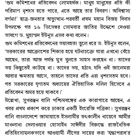
‘গুম কমিশনের প্রতিবেদন লোমহর্ষক। মানুষ মানুষের প্রতি কী
পরিমাণ নৃশংস হতে পারে, এতে আছে তার বিবরণ। অবিশ্বাস্য
বর্ণনা!’ ছাত্র-জনতার অভ্যুত্থান-পরবর্তী প্রথম মহান বিজয় দিবস
উপলক্ষে গত ১৬ ডিসেম্বর সোমবার জাতির উদ্দেশে দেওয়া
ভাষণে ড. মুহাম্মদ ইউনূস এসব কথা বলেন।
গুম কমিশনের প্রতিবেদনের ভয়াবহতা তুলে ধরে ড. ইউনূস বলেন,
‘সরকারের আক্রোশের শিকার হয়ে ঘটনাচক্রে যারা এখনো বেঁচে
আছেন, তারা আজ পর্যন্ত মুখ খুলতে সাহস করছেন না। তাদের
ভয় কিছুতেই কাটছে না। তাদের ভয়, হঠাৎ যদি ওই জালেমরা
আবার ক্ষমতায় আসে, তাহলে তাদের প্রতি এরা নৃশংসতম হবে।
গত সরকারের ঘৃণ্যতম অধ্যায়ের ঐতিহাসিক দলিল হিসেবে এ
প্রতিবেদন অমর হয়ে থাকবে।’
উল্লেখ্য, সুখরঞ্জন বালি পশ্চিমবঙ্গের এক কারাগারে আছেন, এ
খবর প্রথম প্রকাশ করে ঢাকার একটি ইংরেজি পত্রিকা। সুখরঞ্জন
বালি বাংলাদেশে জামায়াতে ইসলামীর তৎকালীন নায়েবে আমীর
মাওলানা দেলাওয়ার হোসাইন সাঈদীর বিরুদ্ধে রাজনৈতিক
প্রতিহিংসামূলকভাবে আওয়ামী লীগের দায়ের করা ‘যুদ্ধাপরাধ’র