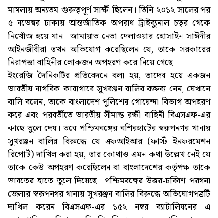
মামলায় অন্যতম গুরুত্বপূর্ণ সাক্ষী ছিলেন। তিনি ২০১২ সালের পর
৫ নভেম্বর ঢাকায় আন্তর্জাতিক অপরাধ ট্রাইব্যুনাল চত্বর থেকে
নিখোঁজ হয়ে যান। জামায়াত নেতা দেলাওয়ার হোসাইন সাঈদীর
আইনজীবীরা তখন অভিযোগ করেছিলেন যে, তাকে সরকারের
নিরাপত্তা বাহিনীর লোকজন অপহরণ করে নিয়ে গেছে।
ইংরেজি দৈনিকটির প্রতিবেদনে বলা হয়, তাদের হয়ে একজন
ভারতীয় নাগরিক কারাগারে সুখরঞ্জন বালির বক্তব্য নেন, যেখানে
বালি বলেন, তাকে বাংলাদেশ পুলিশের গোয়েন্দা বিভাগ অপহরণ
করে এবং পরবর্তীতে ভারতীয় সীমান্ত রক্ষী বাহিনী বিএসএফ-এর
কাছে তুলে দেয়। তবে পশ্চিমবঙ্গের বশিরহাটের স্বরূপনগর থানায়
সুখরঞ্জন বালির বিরুদ্ধে যে এফআইআর (ফার্স্ট ইনফরমেশন
রিপোর্ট) দাখিল করা হয়, তার কোথাও এমন কথা উল্লেখ নেই যে
তাকে কেউ অপহরণ করেছিলেন বা বাংলাদেশের কর্তৃপক্ষ তাকে
ভারতের হাতে তুলে দিয়েছে। পশ্চিমবঙ্গের উত্তর-চব্বিশ পরগনা
জেলার স্বরূপনগর থানায় সুখরঞ্জন বালির বিরুদ্ধে অভিযোগপত্রটি
দাখিল করেন বিএসএফ-এর ১৫২ নম্বর ব্যাটালিয়নের এ