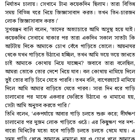
নির্যাতন চালায়। সেখানে টানা কয়েকদিন ছিলাম। তারা বিভিন্ন
সময় বিভিন্ন ঘরে নিয়ে জিজ্ঞাসাবাদ করত। তখন তিন-চারজন
লোক জিজ্ঞাসাবাদ করত।’
সুখরঞ্জন বালি বলেন, ‘তাদের অত্যাচারে আমি অসুস্থ হয়ে যাই।
কয়েকদিন সেখানে থাকার পর তারা একদিন সকাল সাতটা কি
আটটায় দিকে আমাকে চোখ বেঁধে গাড়িতে তোলে। আয়নাঘর
থেকে যখন গাড়িতে উঠানো হচ্ছিল, তখন আমি ভয়ে ভয়ে জানতে
চাই আমাকে কোথায় নিয়ে যাচ্ছেন? জবাবে তারা বলেছিল,
আমরা তোকে তোর দেশে নিয়ে যাব। বল কোথায় নামিয়ে দিলে
তুই তোর বাড়ি চিনে যেতে পারবি। তখন বলি, বাগেরহাটে নামিয়ে
দিলে আমি আমার বাড়িতে যেতে পারব। সারা দিন ধরে গাড়ি
চালানোর পর মাঝে একবার ফেরিতে উঠানো ও নামানো হয়,
সেটা আমি অনুভব করতে পারি।’
তিনি বলেন, ‘একপর্যায়ে আবার গাড়ি চলতে শুরু করে; দীর্ঘক্ষণ
চালানোর পর দুজন লোক গাড়িতে ওঠে। এর কিছুক্ষণ পর দশ-
বারো মিনিটের মতো হবে গাড়িটি চলতে চলতে থেমে যায়। এ
সময় গাড়ি থেকে আমাকে নামানো হয় ও চোখ খুলে আমাকে