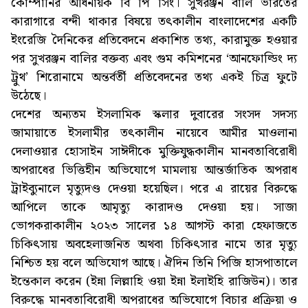
কোম্পানির অধিনায়ক বি পি সিং। সুখরঞ্জন বালি ভারতের
কারাগারে বন্দী থাকার বিষয়ে তৎকালীন বাংলাদেশের একটি
ইংরেজি দৈনিকের প্রতিবেদনে প্রকাশিত তথ্য, কারামুক্ত হওয়ার
পর সুখরঞ্জন বালির বক্তব্য এবং গুম কমিশনের ‘আনফোল্ডিং দ্য
ট্রুথ’ শিরোনামে অন্তর্বর্তী প্রতিবেদনের তথ্য একই চিত্র ফুটে
উঠেছে।
দেশের অন্যতম ইসলামিক স্কলার দুবারের সংসদ সদস্য
জামায়াতে ইসলামীর তৎকালীন নায়েবে আমীর মাওলানা
দেলাওয়ার হোসাইন সাঈদীকে মুক্তিযুদ্ধকালীন মানবতাবিরোধী
অপরাধের ভিত্তিহীন অভিযোগে মামলায় আন্তর্জাতিক অপরাধ
ট্রাইব্যুনালে মৃত্যুদণ্ড দেওয়া হয়েছিল। পরে এ রায়ের বিরুদ্ধে
আপিলে তাকে আমৃত্যু কারাদণ্ড দেওয়া হয়। সাজা
ভোগকরাকালীন ২০২৩ সালের ১৪ আগস্ট কারা হেফাজতে
চিকিৎসায় অবহেলাজনিত অথবা চিকিৎসার নামে তার মৃত্যু
নিশ্চিত হয় বলে অভিযোগ আছে। ঐদিন তিনি পিজি হাসপাতালে
ইন্তেকাল করেন (ইন্না লিল্লাহি ওয়া ইন্না ইলাইহি রাজিউন)। তার
বিরুদ্ধে মানবতাবিরোধী অপরাধের অভিযোগে বিচার প্রক্রিয়া ও