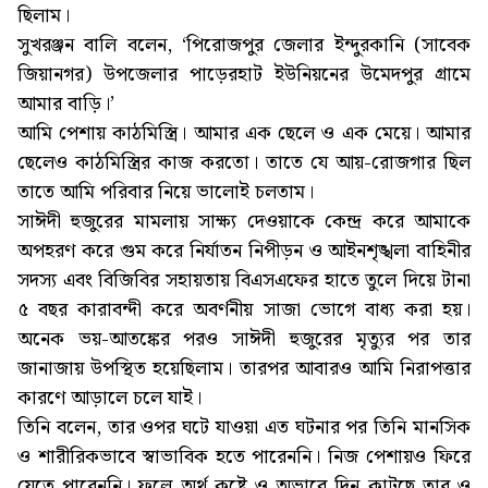
ছিলাম।
সুখরঞ্জন বালি বলেন, ‘পিরোজপুর জেলার ইন্দুরকানি (সাবেক
জিয়ানগর) উপজেলার পাড়েরহাট ইউনিয়নের উমেদপুর গ্রামে
আমার বাড়ি।’
আমি পেশায় কাঠমিস্ত্রি। আমার এক ছেলে ও এক মেয়ে। আমার
ছেলেও কাঠমিস্ত্রির কাজ করতো। তাতে যে আয়-রোজগার ছিল
তাতে আমি পরিবার নিয়ে ভালোই চলতাম।
সাঈদী হুজুরের মামলায় সাক্ষ্য দেওয়াকে কেন্দ্র করে আমাকে
অপহরণ করে গুম করে নির্যাতন নিপীড়ন ও আইনশৃঙ্খলা বাহিনীর
সদস্য এবং বিজিবির সহায়তায় বিএসএফের হাতে তুলে দিয়ে টানা
৫ বছর কারাবন্দী করে অবর্ণনীয় সাজা ভোগে বাধ্য করা হয়।
অনেক ভয়-আতঙ্কের পরও সাঈদী হুজুরের মৃত্যুর পর তার
জানাজায় উপস্থিত হয়েছিলাম। তারপর আবারও আমি নিরাপত্তার
কারণে আড়ালে চলে যাই।
তিনি বলেন, তার ওপর ঘটে যাওয়া এত ঘটনার পর তিনি মানসিক
ও শারীরিকভাবে স্বাভাবিক হতে পারেননি। নিজ পেশায়ও ফিরে
যেতে পারেননি। ফলে অর্থ কষ্টে ও অভাবে দিন কাটছে তার ও