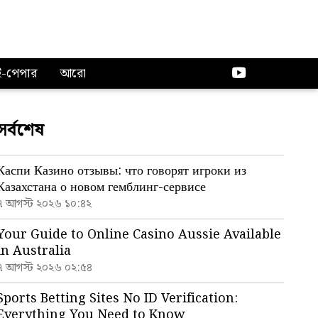
ই-পেপার
আরো
সর্বশেষ
Каспи Казино отзывы: что говорят игроки из
Казахстана о новом гемблинг-сервисе
৭ আগস্ট ২০২৬ ১০:৪২
Your Guide to Online Casino Aussie Available
in Australia
৭ আগস্ট ২০২৬ ০২:৫৪
Sports Betting Sites No ID Verification:
Everything You Need to Know