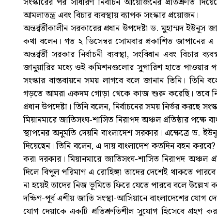
সংস্কারের পর সাধারণ নির্বাচন আয়োজনের প্রতিশ্রুতি দিয়েছ
আমলাতন্ত্র এবং বিচার ব্যবস্থায় ব্যাপক সংস্কার প্রয়োজন।
অন্তর্র্বর্তীকালীন সরকারের প্রধান উপদেষ্টা ড. মুহাম্মদ ইউন
কথা বলেন। গত ২ ডিসেম্বর সোমবার প্রকাশিত জাপানের এ স
অন্তর্র্বর্তী সরকার নির্বাচনী ব্যবস্থা, সংবিধান এবং বিচার
জানুয়ারির মধ্যে ওই কমিশনগুলোর সুপারিশ হাতে পাওয়ার পর 
সংস্কার বাস্তবায়নে সময় লাগবে বলে জানান তিনি। তিনি বল
গড়তে আমরা একদম গোড়া থেকে কাজ শুরু করেছি। তবে নির্
প্রধান উপদেষ্টা। তিনি বলেন, নির্বাচনের সময় নির্ভর করছে
মিয়ানমারে জাতিসংঘ-শাসিত নিরাপদ অঞ্চল প্রতিষ্ঠার পক্ষে ব
স্থাপনের অনুমতি দেয়নি বাংলাদেশ সরকার। এক্ষেত্রে ড. ইউ
দিয়েছেন। তিনি বলেন, এ দায় বাংলাদেশ কতদিন বহন করবে? রো
করা দরকার। মিয়ানমারে জাতিসংঘ-শাসিত নিরাপদ অঞ্চল প্রতিষ
দিলে বিপুল পরিমাণ এ রোহিঙ্গা তাদের দেশেই থাকতে পারবে। স
না হয়েই তাদের নিজ ভূমিতে ফিরে যেতে পারবে বলে উল্লেখ কর
দক্ষিণ-পূর্ব এশীয় জাতি সংস্থা-আসিয়ানে বাংলাদেশের যোগ
যোগ দেয়াকে একটি প্রতিশ্রুতিশীল সুযোগ হিসেবে গ্রহণ কর