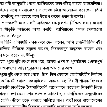
 আগামী জানুয়ারি থেকে আসিয়ানের সভাপতিত্ব করবে মালয়েশিয়া।
্রাহিমের সঙ্গে বাংলাদেশের সদস্যপদ নিয়ে আলোচনা করেছেন। তিনি
বেশকিছু ধাপ রয়েছে বলে উল্লেখ করেন প্রধান উপদেষ্টা।
থম পদক্ষেপটি হবে একটি সর্বসম্মত রেজুলেশন নিশ্চিত করা। আমরা
েবে স্বীকৃতি অর্জনের আশা করছি। আসিয়ানের সদস্য দেশগুলো
করেন ড. ইউনূস।
 চাইলে তিনি এ বিষয়টি নাকচ করে দেন। বলেন, আমি রাজনীতিবিদ নই।
্যক্তিরা নীতিকে সমুন্নত রাখেন, নিয়মকানুন অনুসরণ করেন এবং
 বলে মনে করেন ড. ইউনূস।
পুরোপুরি ধ্বংস হয়ে গছে, আমরা এখন তা পুনর্গঠনের গুরুত্বপূর্ণ
এবং জনগণের আস্থা পুনরুদ্ধার করা আমাদের কাজ।
 পুরোপুরি ধ্বংস হয়ে গেছে। টানা তিন মেয়াদে ভোটারবিহীন নির্বাচন
লকে বিজয়ী ঘোষণা করেছিলেন। একজন ফ্যাসিবাদী শাসক হিসেবে
সরকারি চাকরিতে বৈষম্যবিরোধী আন্দোলনে কয়েকশ শিক্ষার্থী নিহত
নে রূপ নেয়। শেষ পর্যন্ত ৫ আগস্ট ছাত্র-নাগরিকের অভ্যুত্থানের
 হেলিকপ্টারে চড়ে ভারতে পালিয়ে যান। অক্টোবরে বাংলাদেশের
কয়েকজন সহযোগীর বিরুদ্ধে গ্রেফতারি পরোয়ানা জারি করেছে।