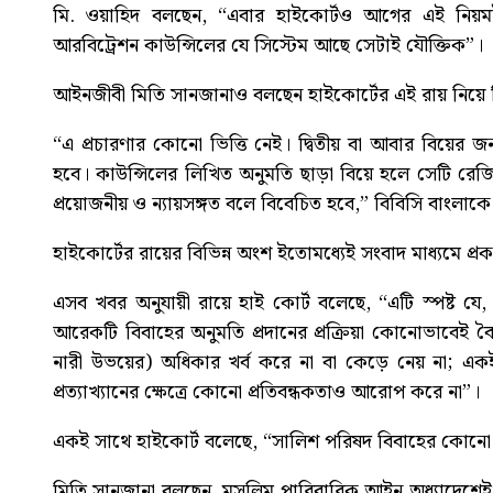
মি. ওয়াহিদ বলছেন, “এবার হাইকোর্টও আগের এই নি
আরবিট্রেশন কাউন্সিলের যে সিস্টেম আছে সেটাই যৌক্তিক”।
আইনজীবী মিতি সানজানাও বলছেন হাইকোর্টের এই রায় নিয়ে বিভ
“এ প্রচারণার কোনো ভিত্তি নেই। দ্বিতীয় বা আবার বিয়ের জন্
হবে। কাউন্সিলের লিখিত অনুমতি ছাড়া বিয়ে হলে সেটি রেজ
প্রয়োজনীয় ও ন্যায়সঙ্গত বলে বিবেচিত হবে,” বিবিসি বাংলাক
হাইকোর্টের রায়ের বিভিন্ন অংশ ইতোমধ্যেই সংবাদ মাধ্যমে প্
এসব খবর অনুযায়ী রায়ে হাই কোর্ট বলেছে, “এটি স্পষ্ট য
আরেকটি বিবাহের অনুমতি প্রদানের প্রক্রিয়া কোনোভাবেই 
নারী উভয়ের) অধিকার খর্ব করে না বা কেড়ে নেয় না; একই 
প্রত্যাখ্যানের ক্ষেত্রে কোনো প্রতিবন্ধকতাও আরোপ করে না”।
একই সাথে হাইকোর্ট বলেছে, “সালিশ পরিষদ বিবাহের কোনো প
মিতি সানজানা বলছেন, মুসলিম পারিবারিক আইন অধ্যাদেশেই কিছু