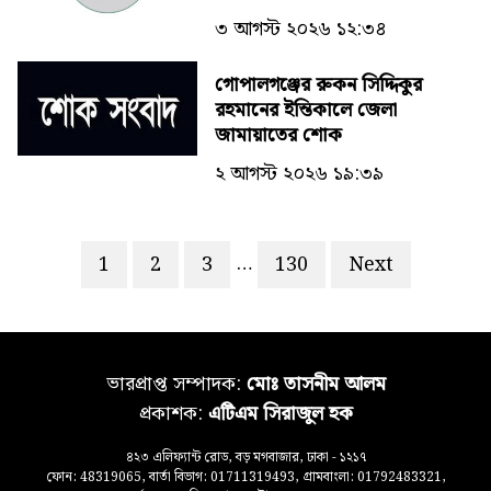
৩ আগস্ট ২০২৬ ১২:৩৪
গোপালগঞ্জের রুকন সিদ্দিকুর
রহমানের ইন্তিকালে জেলা
জামায়াতের শোক
২ আগস্ট ২০২৬ ১৯:৩৯
…
1
2
3
130
Next
ভারপ্রাপ্ত সম্পাদক:
মোঃ তাসনীম আলম
প্রকাশক:
এটিএম সিরাজুল হক
৪২৩ এলিফ্যান্ট রোড, বড় মগবাজার, ঢাকা - ১২১৭
ফোন: 48319065, বার্তা বিভাগ: 01711319493, গ্রামবাংলা: 01792483321,