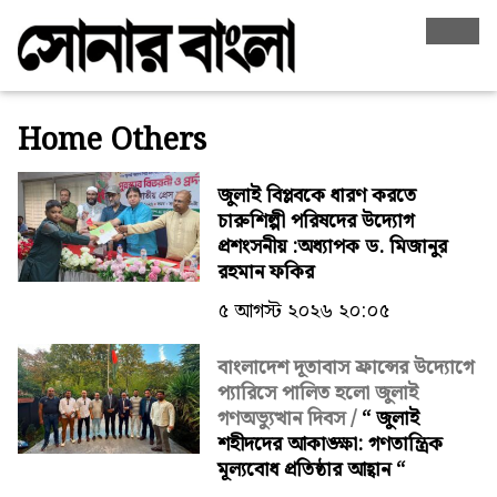
Home Others
জুলাই বিপ্লবকে ধারণ করতে
চারুশিল্পী পরিষদের উদ্যোগ
প্রশংসনীয় :অধ্যাপক ড. মিজানুর
রহমান ফকির
৫ আগস্ট ২০২৬ ২০:০৫
বাংলাদেশ দূতাবাস ফ্রান্সের উদ্যোগে
প্যারিসে পালিত হলো জুলাই
গণঅভ্যুত্থান দিবস /
“ জুলাই
শহীদদের আকাঙ্ক্ষা: গণতান্ত্রিক
মূল্যবোধ প্রতিষ্ঠার আহ্বান “