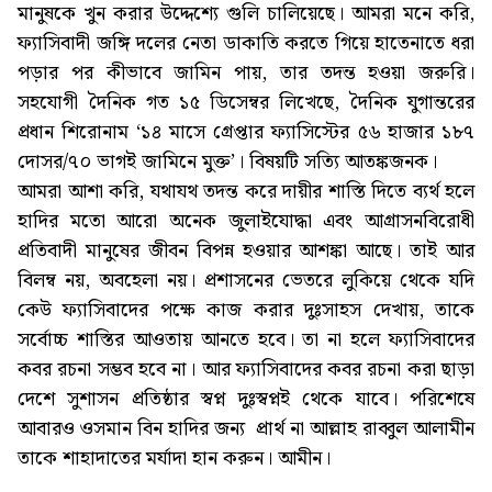
মানুষকে খুন করার উদ্দেশ্যে গুলি চালিয়েছে। আমরা মনে করি,
ফ্যাসিবাদী জঙ্গি দলের নেতা ডাকাতি করতে গিয়ে হাতেনাতে ধরা
পড়ার পর কীভাবে জামিন পায়, তার তদন্ত হওয়া জরুরি।
সহযোগী দৈনিক গত ১৫ ডিসেম্বর লিখেছে, দৈনিক যুগান্তরের
প্রধান শিরোনাম ‘১৪ মাসে গ্রেপ্তার ফ্যাসিস্টের ৫৬ হাজার ১৮৭
দোসর/৭০ ভাগই জামিনে মুক্ত’। বিষয়টি সত্যি আতঙ্কজনক।
আমরা আশা করি, যথাযথ তদন্ত করে দায়ীর শাস্তি দিতে ব্যর্থ হলে
হাদির মতো আরো অনেক জুলাইযোদ্ধা এবং আগ্রাসনবিরোধী
প্রতিবাদী মানুষের জীবন বিপন্ন হওয়ার আশঙ্কা আছে। তাই আর
বিলম্ব নয়, অবহেলা নয়। প্রশাসনের ভেতরে লুকিয়ে থেকে যদি
কেউ ফ্যাসিবাদের পক্ষে কাজ করার দুঃসাহস দেখায়, তাকে
সর্বোচ্চ শাস্তির আওতায় আনতে হবে। তা না হলে ফ্যাসিবাদের
কবর রচনা সম্ভব হবে না। আর ফ্যাসিবাদের কবর রচনা করা ছাড়া
দেশে সুশাসন প্রতিষ্ঠার স্বপ্ন দুঃস্বপ্নই থেকে যাবে। পরিশেষে
আবারও ওসমান বিন হাদির জন্য প্রার্থ না আল্লাহ রাব্বুল আলামীন
তাকে শাহাদাতের মর্যাদা হান করুন। আমীন।