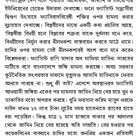
গণতান্ত্রিক দেশ বলে পরিচিত আমেরিকা, জার্মানি ও ইউরোপীয়
ইউনিয়েনের চেয়েও উদারতা দেখাচ্ছে। ফলে ফ্যাসিস্ট সন্ত্রাসীরা
দ্বিগুণ উৎসাহে ফ্যাসিবাদবিরেধী শক্তির ওপর হামলা করার
দুঃসাহস দেখাচ্ছে। বিপ্লবীদের মাঝে একটি কথা প্রচলিত আছে,
‘বিপ্লবীরা বিনয়ী হলে বিপ্লবের শত্রুরা তাকে দুর্বলতা মনে করে,
বিনয়ীদের নির্মূল করার নীলনকশা বাস্তবায়ন করতে মাঠে নামে।
হাদির ওপর হামলা সেই নীলনকশারই অংশ বলে মনে করেন
বিশ্লেষকরা। ফ্যাসিস্ট রাণি মাদার অব মাফিয়া হাসিনা ভারতের
মাটিতে বসে বাংলাদেশে জঙ্গি হামলা করাচ্ছে। অথচ সরকার
কূটনৈতিক তৎপরতার মাধ্যমে মৃত্যুদণ্ড আসামি হাসিনাকে ফেরত
আনতে পারছে না। শুধু কী তাই? এদেশে অবস্থানরত ফ্যাসিস্ট
আওয়ামী জঙ্গিরা একের পর মামলায় জামিন নিয়ে বের হয়ে খুন ও
ডাকাতির মতো অপরাধ করছে। খুনি ফয়সাল করিম মাসুদ ওরফে
দাউদ খানও ১৭ লাখ টাকা লুটের সময় হাতেনাতে র‌্যাবের হাতে
ধরা পড়েছিল। কিন্তু মাত্র ১ মাস হাজতে থাকার পর আদালত
থেকে জামিন নিয়ে বের হয়েছে অতি সম্প্রতি। বের হওয়ার পর
কয়েকদিনের ব্যবধানে হাদির মতো জনপ্রিয় একজন প্রতিবাদী