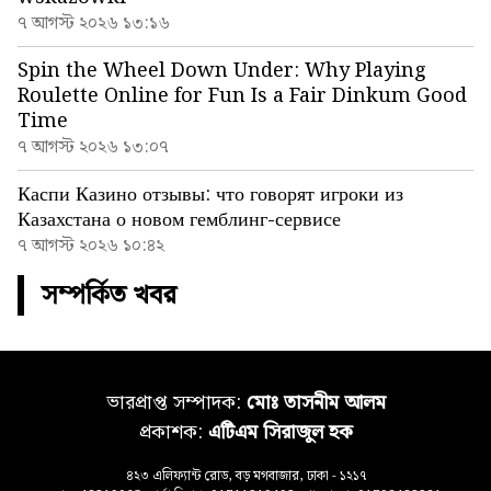
৭ আগস্ট ২০২৬ ১৩:১৬
Spin the Wheel Down Under: Why Playing
Roulette Online for Fun Is a Fair Dinkum Good
Time
৭ আগস্ট ২০২৬ ১৩:০৭
Каспи Казино отзывы: что говорят игроки из
Казахстана о новом гемблинг-сервисе
৭ আগস্ট ২০২৬ ১০:৪২
সম্পর্কিত খবর
ভারপ্রাপ্ত সম্পাদক:
মোঃ তাসনীম আলম
প্রকাশক:
এটিএম সিরাজুল হক
৪২৩ এলিফ্যান্ট রোড, বড় মগবাজার, ঢাকা - ১২১৭