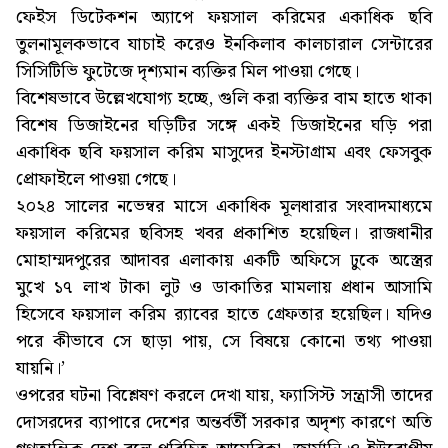
ফেইস ডিটেকশন অ্যাপে ফয়সাল করিমের একাধিক ছবি
তুলনামূলকভাবে যাচাই করেও ইনকিলাব কালচারাল সেন্টারের
সিসিটিভি ফুটেজে দৃশ্যমান ব্যক্তির মিল পাওয়া গেছে।
বিশেষভাবে উল্লেখযোগ্য হচ্ছে, গুলি করা ব্যক্তির বাম হাতে থাকা
বিশেষ ডিজাইনের ঘড়িটির সঙ্গে একই ডিজাইনের ঘড়ি পরা
একাধিক ছবি ফয়সাল করিম মাসুদের ইনস্টাগ্রাম এবং ফেসবুক
প্রোফাইলে পাওয়া গেছে।
২০২৪ সালের নভেম্বর মাসে একাধিক মূলধারার সংবাদমাধ্যমে
ফয়সাল করিমের ছবিসহ খবর প্রকাশিত হয়েছিল। রাজধানীর
মোহাম্মদপুরের আদাবর এলাকায় একটি অফিসে ঢুকে অস্ত্রের
মুখে ১৭ লাখ টাকা লুট ও ডাকাতির মামলায় প্রধান আসামি
হিসেবে ফয়সাল করিম র‌্যাবের হাতে গ্রেফতার হয়েছিল। যদিও
পরে কীভাবে সে ছাড়া পায়, সে বিষয়ে কোনো তথ্য পাওয়া
যায়নি।’
ওপরের ঘটনা বিশ্লেষণ করলে দেখা যায়, ফ্যাসিস্ট সন্ত্রাসী তাদের
দোসরদের ব্যাপারে দেশের অন্তর্বর্তী সরকার অদৃশ্য কারণে অতি