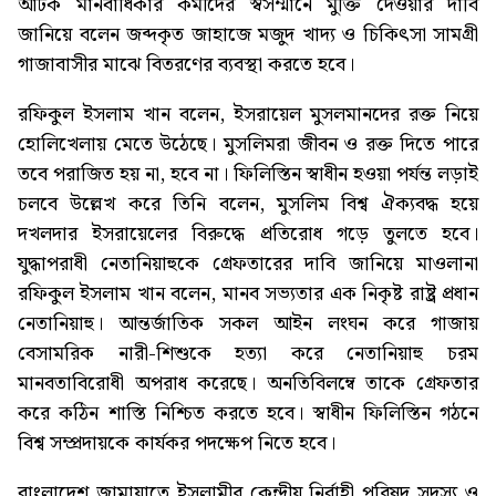
আটক মানবাধিকার কর্মীদের স্বসম্মানে মুক্তি দেওয়ার দাবি
জানিয়ে বলেন জব্দকৃত জাহাজে মজুদ খাদ্য ও চিকিৎসা সামগ্রী
গাজাবাসীর মাঝে বিতরণের ব্যবস্থা করতে হবে।
রফিকুল ইসলাম খান বলেন, ইসরায়েল মুসলমানদের রক্ত নিয়ে
হোলিখেলায় মেতে উঠেছে। মুসলিমরা জীবন ও রক্ত দিতে পারে
তবে পরাজিত হয় না, হবে না। ফিলিস্তিন স্বাধীন হওয়া পর্যন্ত লড়াই
চলবে উল্লেখ করে তিনি বলেন, মুসলিম বিশ্ব ঐক্যবদ্ধ হয়ে
দখলদার ইসরায়েলের বিরুদ্ধে প্রতিরোধ গড়ে তুলতে হবে।
যুদ্ধাপরাধী নেতানিয়াহুকে গ্রেফতারের দাবি জানিয়ে মাওলানা
রফিকুল ইসলাম খান বলেন, মানব সভ্যতার এক নিকৃষ্ট রাষ্ট্র প্রধান
নেতানিয়াহু। আন্তর্জাতিক সকল আইন লংঘন করে গাজায়
বেসামরিক নারী-শিশুকে হত্যা করে নেতানিয়াহু চরম
মানবতাবিরোধী অপরাধ করেছে। অনতিবিলম্বে তাকে গ্রেফতার
করে কঠিন শাস্তি নিশ্চিত করতে হবে। স্বাধীন ফিলিস্তিন গঠনে
বিশ্ব সম্প্রদায়কে কার্যকর পদক্ষেপ নিতে হবে।
বাংলাদেশ জামায়াতে ইসলামীর কেন্দ্রীয় নির্বাহী পরিষদ সদস্য ও