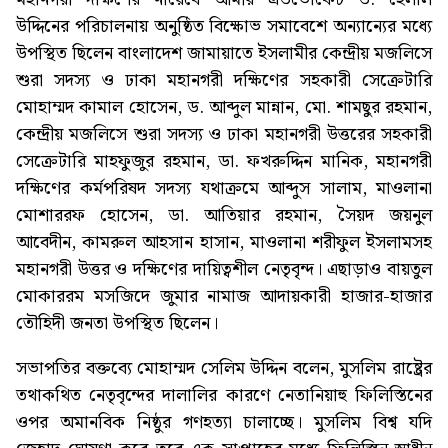
উদ্দিনের পরিচালনায় অনুষ্ঠিত বিক্ষোভ সমাবেশে অন্যান্যের মধ্যে
উপস্থিত ছিলেন বাংলাদেশ জামায়াতে ইসলামীর কেন্দ্রীয় মজলিসে
শুরা সদস্য ও ঢাকা মহানগরী দক্ষিণের সহকারী সেক্রেটারি
মোহাম্মদ কামাল হোসেন, ড. আব্দুল মান্নান, মো. শামছুর রহমান,
কেন্দ্রীয় মজলিসে শুরা সদস্য ও ঢাকা মহানগরী উত্তরের সহকারী
সেক্রেটারি মাহফুজুর রহমান, ডা. ফখরুদ্দিন মানিক, মহানগরী
দক্ষিণের কর্মপরিষদ সদস্য যথাক্রমে আব্দুস সালাম, মাওলানা
মোশাররফ হোসেন, ডা. আতিয়ার রহমান, সৈয়দ জয়নুল
আবেদীন, কামরুল আহসান হাসান, মাওলানা শরীফুল ইসলামসহ
মহানগরী উত্তর ও দক্ষিণের দায়িত্বশীল নেতৃবৃন্দ। এছাড়াও বায়তুল
মোকাররম মসজিদে জুমার নামাজ আদায়কারী হাজার-হাজার
তৌহিদী জনতা উপস্থিত ছিলেন।
সভাপতির বক্তব্যে মোহাম্মদ সেলিম উদ্দিন বলেন, মুসলিম রাষ্ট্রের
তথাকথিত নেতৃবৃন্দের দালালির কারণে নেতানিয়াহু ফিলিস্তিনের
ওপর অমানবিক নিষ্ঠুর গণহত্যা চালাচ্ছে। মুসলিম বিশ্ব যদি