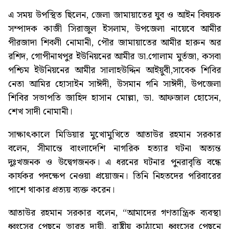
এ সময় উপস্থিত ছিলেন, জেলা জামায়াতের যুব ও আইন বিষয়ক
সম্পাদক কাজী সিরাজুল ইসলাম, উপজেলা নায়েবে আমীর
পীরজাদা শিবলী নোমানী, পৌর জামায়াতের আমীর হারুন অর
রশিদ, গোপীনাথপুর ইউনিয়নের আমীর ডা.গোলাম মুর্তজা, কসবা
পশ্চিম ইউনিয়নের আমীর সালাহউদ্দিন আইয়ুবী,সাবেক শিবির
নেতা আমির হোসাইন সাঈদী, উসমান গনি সাঈদী, উপজেলা
শিবির সভাপতি জাহিদ হাসান মোল্লা, ডা. আফজাল হোসেন,
শেখ সাদী নোমানী।
সাক্ষাৎকালে মিডিয়ার মুখোমুখিতে আতাউর রহমান সরকার
বলেন, সীমান্তে বাংলাদেশি নাগরিক হত্যার ঘটনা অত্যন্ত
দুঃখজনক ও উদ্বেগজনক। এ ধরনের ঘটনার পুনরাবৃত্তি বন্ধে
কার্যকর পদক্ষেপ নেওয়া প্রয়োজন। তিনি নিহতদের পরিবারের
পাশে থাকার প্রত্যয় ব্যক্ত করেন।
আতাউর রহমান সরকার বলেন, “আমাদের গণতান্ত্রিক ব্যবস্থা
ধ্বংসের পেছনে ভারত দায়ী, রাষ্ট্রীয় কাঠামো ধ্বংসের পেছনে