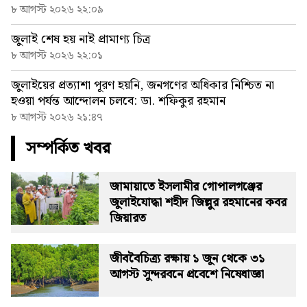
৮ আগস্ট ২০২৬ ২২:০৯
জুলাই শেষ হয় নাই প্রামাণ্য চিত্র
৮ আগস্ট ২০২৬ ২২:০১
জুলাইয়ের প্রত্যাশা পূরণ হয়নি, জনগণের অধিকার নিশ্চিত না
হওয়া পর্যন্ত আন্দোলন চলবে: ডা. শফিকুর রহমান
৮ আগস্ট ২০২৬ ২১:৪৭
সম্পর্কিত খবর
জামায়াতে ইসলামীর গোপালগঞ্জের
জুলাইযোদ্ধা শহীদ জিল্লুর রহমানের কবর
জিয়ারত
জীববৈচিত্র্য রক্ষায় ১ জুন থেকে ৩১
আগস্ট সুন্দরবনে প্রবেশে নিষেধাজ্ঞা