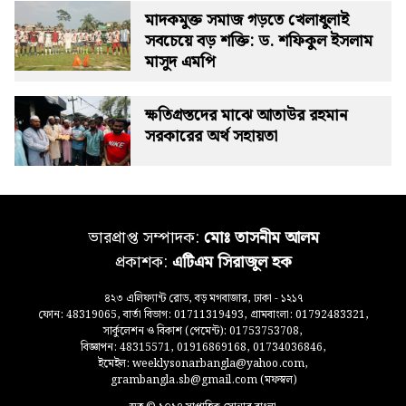
মাদকমুক্ত সমাজ গড়তে খেলাধুলাই
সবচেয়ে বড় শক্তি: ড. শফিকুল ইসলাম
মাসুদ এমপি
ক্ষতিগ্রস্তদের মাঝে আতাউর রহমান
সরকারের অর্থ সহায়তা
ভারপ্রাপ্ত সম্পাদক:
মোঃ তাসনীম আলম
প্রকাশক:
এটিএম সিরাজুল হক
৪২৩ এলিফ্যান্ট রোড, বড় মগবাজার, ঢাকা - ১২১৭
ফোন: 48319065, বার্তা বিভাগ: 01711319493, গ্রামবাংলা: 01792483321,
সার্কুলেশন ও বিকাশ (পেমেন্ট): 01753753708,
বিজ্ঞাপন: 48315571, 01916869168, 01734036846,
ইমেইল: weeklysonarbangla@yahoo.com,
grambangla.sb@gmail.com (মফস্বল)