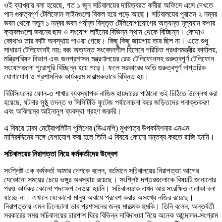
ওই ব্যাখ্যায় বলা হয়েছে, গত ১ জুন সচিবালয়ের দায়িত্বরত কর্মীরা অফিসে এসে দেখতে
পান গুরুত্বপূর্ণ টেলিফোন লাইনগুলো বিকল হয়ে পড়ে আছে। সচিবালয়ের পুরাতন ২ নম্বর
ভবন থেকে নতুন ১ নম্বর ভবন পর্যন্ত বিস্তৃত টেলিযোগাযোগের অত্যন্ত মূল্যবান কপার
ক্যাবলগুলো ভবনের ছাদ ও সংযোগ লাইনের বিভিন্ন স্থান থেকে বিচ্ছিন্ন। কোথাও
কোথাও তার কাটা অবস্থায় পাওয়া গেছে। কিছু কিছু জায়গায় তার ছিল না। এতে শুধু
সাধারণ টেলিফোনই নয়; বরং অত্যন্ত সংবেদনশীল হিসেবে পরিচিত প্রধানমন্ত্রীর কার্যালয়,
মন্ত্রিপরিষদ বিভাগ এবং জনপ্রশাসন মন্ত্রণালয়ের রেড টেলিফোনসহ গুরুত্বপূর্ণ টেলিফোন
সংযোগগুলো পুরোপুরি বিচ্ছিন্ন হয়ে পড়ে। ফলে সরকারের অতি গুরুত্বপূর্ণ দাপ্তরিক
যোগাযোগ ও প্রশাসনিক কার্যক্রম মারাত্মকভাবে বিঘ্নিত হয়।
বিটিসিএলের ফোন-৩ শাখার ব্যবস্থাপক নাজিম হায়দারের পাঠানো ওই চিঠিতে উল্লেখ করা
হয়েছে, ঘটনার সুষ্ঠু তদন্ত ও সিসিটিভি ফুটেজ পর্যালোচনা করে জড়িতদের শনাক্তকরণ
এবং অবিলম্বে আইনানুগ ব্যবস্থা গ্রহণ জরুরি।
এ বিষয়ে ঢাকা মেট্রোপলিটন পুলিশের (ডিএমপি) মুখপাত্র উপকমিশনার এনএম
নাসিরুদ্দিনের সঙ্গে যেগাযোগ করা হলে তিনি এ বিষয়ে কোনো মন্তব্য করতে রাজি হননি।
সচিবালয়ের নিরাপত্তা নিয়ে কর্মকর্তাদের উদ্বেগ
সংশ্লিষ্ট এক কর্মকর্তা আমার দেশকে বলেন, বর্তমানে সচিবালয়ের নিরাপত্তা আগের
যেকোনো সময়ের চেয়ে ভঙ্গুর অবস্থায় রয়েছে। সংশ্লিষ্ট দপ্তরগুলোকে বিষয়টি জানানোর
পরও কার্যকর কোনো পদক্ষেপ নেওয়া হয়নি। সচিবালয়কে এখন আর সংরক্ষিত এলাকা বলা
যাচ্ছে না। এখানে যেকোনো মানুষ অবাধে প্রবেশ করার অসংখ্য নজির রয়েছে।
নিরাপত্তায় এমন ঢিলেঢালা ভাব প্রশাসনের জন্য মারাত্মক হুমকি। তিনি বলেন, অন্তর্বর্তী
সরকারের সময় সচিবালয়ের চারপাশ ঘিরে বিভিন্ন দাবিদাওয়া নিয়ে অনেক আন্দোলন-সংগ্রাম