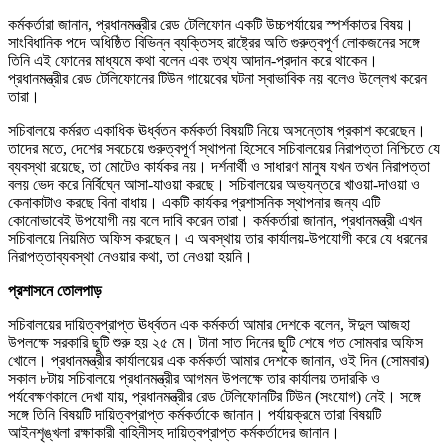
কর্মকর্তারা জানান, প্রধানমন্ত্রীর রেড টেলিফোন একটি উচ্চপর্যায়ের স্পর্শকাতর বিষয়।
সাংবিধানিক পদে অধিষ্ঠিত বিভিন্ন ব্যক্তিসহ রাষ্ট্রের অতি গুরুত্বপূর্ণ লোকজনের সঙ্গে
তিনি এই ফোনের মাধ্যমে কথা বলেন এবং তথ্য আদান-প্রদান করে থাকেন।
প্রধানমন্ত্রীর রেড টেলিফোনের টিউন গায়েবের ঘটনা স্বাভাবিক নয় বলেও উল্লেখ করেন
তারা।
সচিবালয়ে কর্মরত একাধিক ঊর্ধ্বতন কর্মকর্তা বিষয়টি নিয়ে অসন্তোষ প্রকাশ করেছেন।
তাদের মতে, দেশের সবচেয়ে গুরুত্বপূর্ণ স্থাপনা হিসেবে সচিবালয়ের নিরাপত্তা নিশ্চিতে যে
ব্যবস্থা রয়েছে, তা মোটেও কার্যকর নয়। দর্শনার্থী ও সাধারণ মানুষ যখন তখন নিরাপত্তা
বলয় ভেদ করে নির্বিঘ্নে আসা-যাওয়া করছে। সচিবালয়ের অভ্যন্তরে খাওয়া-দাওয়া ও
কেনাকাটাও করছে বিনা বাধায়। একটি কার্যকর প্রশাসনিক স্থাপনার জন্য এটি
কোনোভাবেই উপযোগী নয় বলে দাবি করেন তারা। কর্মকর্তারা জানান, প্রধানমন্ত্রী এখন
সচিবালয়ে নিয়মিত অফিস করছেন। এ অবস্থায় তার কার্যালয়-উপযোগী করে যে ধরনের
নিরাপত্তাব্যবস্থা নেওয়ার কথা, তা নেওয়া হয়নি।
প্রশাসনে তোলপাড়
সচিবালয়ের দায়িত্বপ্রাপ্ত ঊর্ধ্বতন এক কর্মকর্তা আমার দেশকে বলেন, ঈদুল আজহা
উপলক্ষে সরকারি ছুটি শুরু হয় ২৫ মে। টানা সাত দিনের ছুটি শেষে গত সোমবার অফিস
খোলে। প্রধানমন্ত্রীর কার্যালয়ের এক কর্মকর্তা আমার দেশকে জানান, ওই দিন (সোমবার)
সকাল ৮টায় সচিবালয়ে প্রধানমন্ত্রীর আগমন উপলক্ষে তার কার্যালয় তদারকি ও
পর্যবেক্ষণকালে দেখা যায়, প্রধানমন্ত্রীর রেড টেলিফোনটির টিউন (সংযোগ) নেই। সঙ্গে
সঙ্গে তিনি বিষয়টি দায়িত্বপ্রাপ্ত কর্মকর্তাকে জানান। পর্যায়ক্রমে তারা বিষয়টি
আইনশৃঙ্খলা রক্ষাকারী বাহিনীসহ দায়িত্বপ্রাপ্ত কর্মকর্তাদের জানান।