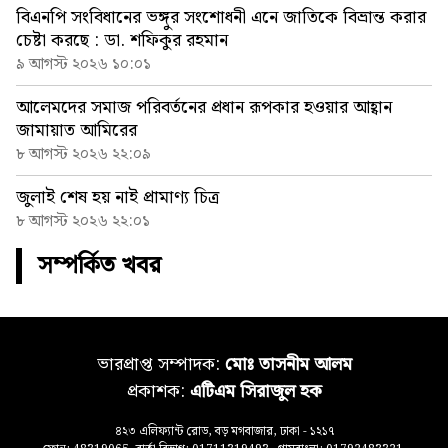
বিএনপি সংবিধানের ভঙ্গুর সংশোধনী এনে জাতিকে বিভ্রান্ত করার
চেষ্টা করছে : ডা. শফিকুর রহমান
৯ আগস্ট ২০২৬ ১০:০১
আলেমদের সমাজ পরিবর্তনের প্রধান রূপকার হওয়ার আহ্বান
জামায়াত আমিরের
৮ আগস্ট ২০২৬ ২২:০৯
জুলাই শেষ হয় নাই প্রামাণ্য চিত্র
৮ আগস্ট ২০২৬ ২২:০১
সম্পর্কিত খবর
ভারপ্রাপ্ত সম্পাদক:
মোঃ তাসনীম আলম
প্রকাশক:
এটিএম সিরাজুল হক
৪২৩ এলিফ্যান্ট রোড, বড় মগবাজার, ঢাকা - ১২১৭