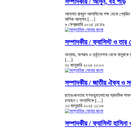
সম্পাদকীয় /
আসুন, বই পড়ি
আল্লাহ রাব্বুল আলামিনের পক্ষ থেকে প্রেরি
মালিক আল্লাহ […]
৬ ফেব্রুয়ারি ২০২৫ ১৪:৪৯
সম্পাদকীয় /
ফ্যাসিস্ট ও তার
অন্যায়, অপরাধ ও দুর্বৃত্তপনা থেকে মানুষকে 
[…]
৩১ জানুয়ারি ২০২৫ ০০:০০
সম্পাদকীয় /
জাতীয় ঐক্য ও সং
ছাত্র-জনতার গণঅভ্যুত্থানের প্রাথমিক সাফ
চলছেন। অন্যদিকে […]
২৩ জানুয়ারি ২০২৫ ১১:০৮
সম্পাদকীয় /
ফ্যাসিস্ট হাসিনা